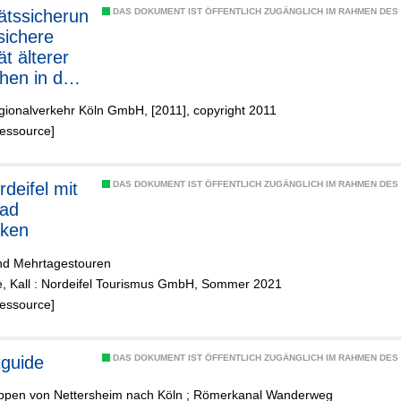
tätssicherun
DAS DOKUMENT IST ÖFFENTLICH ZUGÄNGLICH IM RAHMEN DE
sichere
ät älterer
en in der
de Kall
gionalverkehr Köln GmbH, [2011], copyright 2011
Ressource]
DAS DOKUMENT IST ÖFFENTLICH ZUGÄNGLICH IM RAHMEN DE
ad
cken
nd Mehrtagestouren
ge, Kall : Nordeifel Tourismus GmbH, Sommer 2021
Ressource]
guide
DAS DOKUMENT IST ÖFFENTLICH ZUGÄNGLICH IM RAHMEN DE
appen von Nettersheim nach Köln ; Römerkanal Wanderweg