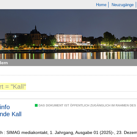
Home
Neuzugänge
dern
 = "Kall"
info
DAS DOKUMENT IST ÖFFENTLICH ZUGÄNGLICH IM RAHMEN DE
de Kall
h : SIMAG mediakontakt, 1. Jahrgang, Ausgabe 01 (2025)-, 23. Deze