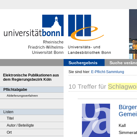
Suchergebnis
Suche verän
Sie sind hier:
E-Pflicht-Sammlung
Elektronische Publikationen aus
dem Regierungsbezirk Köln
10
Treffer
für
Schlagwort
Pflichtabgabe
Ablieferungsverfahren
Bürger
Listen
Gemein
Titel
Kall
Autor / Beteiligte
Simmerat
Ort