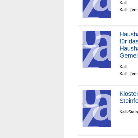
Kall
Kall : [V
Hausha
für da
Haushal
Gemein
Kall
Kall : [V
Kloste
Steinfe
Kall-Stei