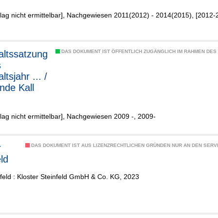
erlag nicht ermittelbar], Nachgewiesen 2011(2012) - 2014(2015), [2012-
ltssatzung
DAS DOKUMENT IST ÖFFENTLICH ZUGÄNGLICH IM RAHMEN DE
s
tsjahr ... /
de Kall
erlag nicht ermittelbar], Nachgewiesen 2009 -, 2009-
r
DAS DOKUMENT IST AUS LIZENZRECHTLICHEN GRÜNDEN NUR AN DEN SERVI
ld
nfeld : Kloster Steinfeld GmbH & Co. KG, 2023