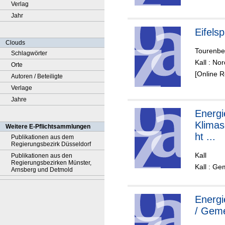
Verlag
Jahr
Eifels
Clouds
Tourenbeg
Schlagwörter
Kall : N
Orte
[Online 
Autoren / Beteiligte
Verlage
Jahre
Energi
Klimas
Weitere E-Pflichtsammlungen
ht ...
Publikationen aus dem
Regierungsbezirk Düsseldorf
Kall
Publikationen aus den
Regierungsbezirken Münster,
Kall : Ge
Arnsberg und Detmold
Energie
/ Geme