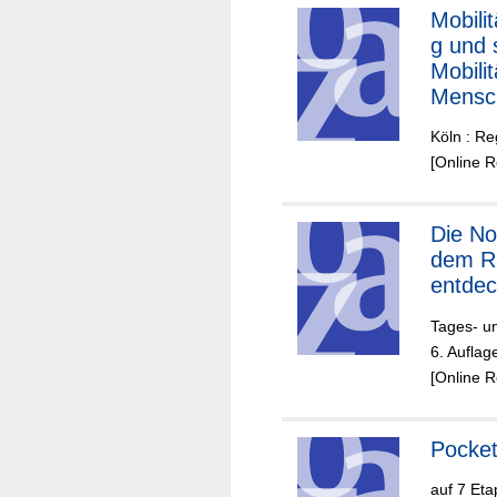
Mobili
g und 
Mobilit
Mensch
Gemein
Köln : Re
[Online 
Die Nordeifel mit
dem R
entde
Tages- u
6. Aufla
[Online 
Pocket
auf 7 Et