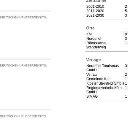
Zeiträume
2001-2010
2
2011-2020
5
2021-2030
3
S DEUTSCHEN URHEBERRECHTS.
Orte
Kall
10
Nordeifel
3
Römerkanal-
1
Wanderweg
Verlage
Nordeifel Tourismus
3
S DEUTSCHEN URHEBERRECHTS.
GmbH
Verlag
2
Gemeinde Kall
1
Kloster Steinfeld GmbH
1
Regionalverkehr Köln
1
GmbH
SIMAG
1
S DEUTSCHEN URHEBERRECHTS.