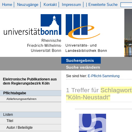
Home
Neuzugänge
Kontakt
Impressum
Erweiterte Suche
Suchergebnis
Suche verändern
Sie sind hier:
E-Pflicht-Sammlung
Elektronische Publikationen aus
dem Regierungsbezirk Köln
1
Treffer
für
Schlagwort
Pflichtabgabe
"Köln-Neustadt"
Ablieferungsverfahren
Listen
Titel
Autor / Beteiligte