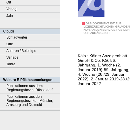
Ort
Verlag
Jahr
K
DAS DOKUMENT IST AUS
LIZENZRECHTLICHEN GRÜNDEN
NUR AN DEN SERVICE-PCS DER
ö
Clouds
ULB ZUGÄNGLICH.
l
Schlagwörter
n
Orte
e
Autoren / Beteiligte
Köln : Kölner Anzeigenblatt
r
Verlage
GmbH & Co. KG, 56.
W
Jahre
Jahrgang, 1. Woche (2.
Januar 2019)-59. Jahrgang,
o
4. Woche (28./29. Januar
c
2022), 2. Januar 2019-28./2
Weitere E-Pflichtsammlungen
Januar 2022
h
Publikationen aus dem
Regierungsbezirk Düsseldorf
e
Publikationen aus den
n
Regierungsbezirken Münster,
s
Arnsberg und Detmold
p
i
e