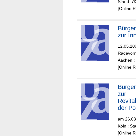
Stand: 7
[Online 
Bürger
zur In
12.05.20
Radevor
Aachen :
[Online 
Bürge
zur
Revita
der Po
Innens
am 26.03
Köln : St
[Online 