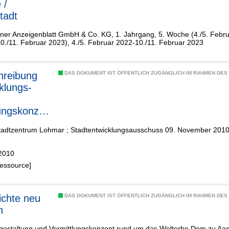
 /
tadt
lner Anzeigenblatt GmbH & Co. KG, 1. Jahrgang, 5. Woche (4./5. Febru
./11. Februar 2023), 4./5. Februar 2022-10./11. Februar 2023
hreibung
DAS DOKUMENT IST ÖFFENTLICH ZUGÄNGLICH IM RAHMEN DE
klungs-
ungskonzep
ar Ort
Stadtzentrum Lohmar ; Stadtentwicklungsausschuss 09. November 201
2010
Ressource]
chte neu
DAS DOKUMENT IST ÖFFENTLICH ZUGÄNGLICH IM RAHMEN DE
n
gestaltung und Vermittlungskonzept rund um das Welterbe Dom zu Aa