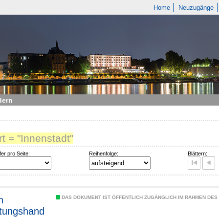
Home
Neuzugänge
dern
t = "Innenstadt"
fer pro Seite:
Reihenfolge:
Blättern:
n
DAS DOKUMENT IST ÖFFENTLICH ZUGÄNGLICH IM RAHMEN DE
ltungshand