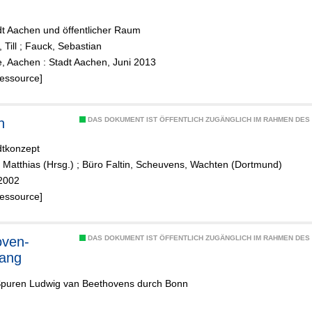
dt Aachen und öffentlicher Raum
Till
;
Fauck, Sebastian
e, Aachen : Stadt Aachen, Juni 2013
Ressource]
n
DAS DOKUMENT IST ÖFFENTLICH ZUGÄNGLICH IM RAHMEN DE
dtkonzept
 Matthias (Hrsg.)
;
Büro Faltin, Scheuvens, Wachten (Dortmund)
2002
Ressource]
oven-
DAS DOKUMENT IST ÖFFENTLICH ZUGÄNGLICH IM RAHMEN DE
ang
Spuren Ludwig van Beethovens durch Bonn