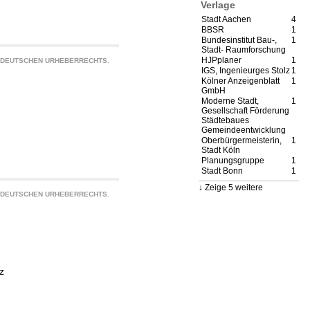
Verlage
Stadt Aachen
4
BBSR
1
Bundesinstitut Bau-,
1
Stadt- Raumforschung
HJPplaner
1
S DEUTSCHEN URHEBERRECHTS.
IGS, Ingenieurges Stolz
1
Kölner Anzeigenblatt
1
GmbH
Moderne Stadt,
1
Gesellschaft Förderung
Städtebaues
Gemeindeentwicklung
Oberbürgermeisterin,
1
Stadt Köln
Planungsgruppe
1
Stadt Bonn
1
Zeige 5 weitere
S DEUTSCHEN URHEBERRECHTS.
z