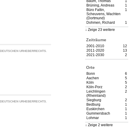
Baum, Thomas
1
Brüning, Andreas
1
Büro Faltin,
1
Scheuvens, Wachten
(Dortmund)
Dohmen, Richard
1
Zeige 23 weitere
Zeiträume
2001-2010
12
2011-2020
13
S DEUTSCHEN URHEBERRECHTS.
2021-2030
2
Orte
Bonn
6
Aachen
5
Köln
5
Köln-Porz
2
Leichlingen
2
(Rheinland)
Siegburg
2
S DEUTSCHEN URHEBERRECHTS.
Bedburg
1
Euskirchen
1
Gummersbach
1
Lohmar
1
Zeige 2 weitere