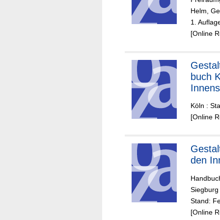
Helm, Ge
1. Auflag
[Online 
Gesta
buch K
Innens
Köln : St
[Online 
Gestal
den In
Handbuch
Siegburg
Stand: F
[Online 