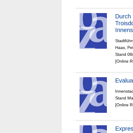
Durch 
Troisd
Innens
Stadtführ
Haas, Pe
Stand 08/
[Online 
Evalua
Innenstad
Stand Ma
[Online 
Expres