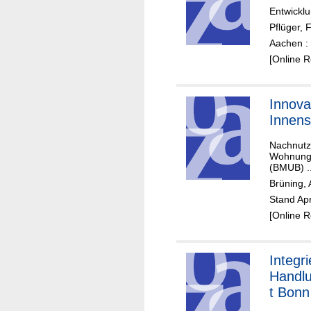
Entwicklu
Pflüger, 
Aachen :
[Online 
Innova
Innens
Nachnutz
Wohnungs
(BMUB) ..
Brüning,
Stand Ap
[Online 
Integri
Handl
t Bonn