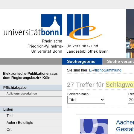
Suchergebnis
Suche verän
Sie sind hier:
E-Pflicht-Sammlung
Elektronische Publikationen aus
dem Regierungsbezirk Köln
27
Treffer
für
Schlagwor
Pflichtabgabe
Ablieferungsverfahren
Sortieren nach:
Tref
Listen
Titel
Aache
Autor / Beteiligte
Gesta
Ort