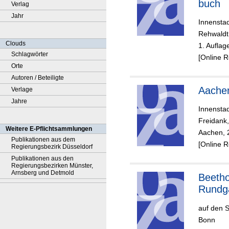
buch
Verlag
Jahr
Innensta
Rehwaldt, 
Clouds
1. Auflag
Schlagwörter
[Online 
Orte
Autoren / Beteiligte
Aache
Verlage
Jahre
Innensta
Freidank,
Weitere E-Pflichtsammlungen
Aachen, 
Publikationen aus dem
[Online 
Regierungsbezirk Düsseldorf
Publikationen aus den
Regierungsbezirken Münster,
Arnsberg und Detmold
Beeth
Rundg
auf den 
Bonn