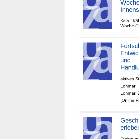
Woche
Innens
Köln : Kö
Woche (10
Fortsc
Entwic
und
Handl
t Lohm
aktives 
Lohmar
Lohmar, 
[Online 
Geschi
erlebe
Freiraum