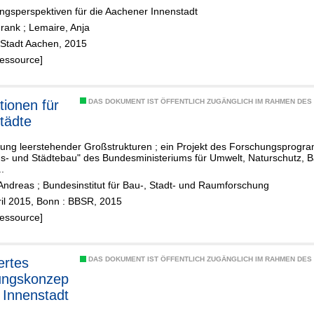
ngsperspektiven für die Aachener Innenstadt
Frank
;
Lemaire, Anja
 Stadt Aachen, 2015
Ressource]
tionen für
DAS DOKUMENT IST ÖFFENTLICH ZUGÄNGLICH IM RAHMEN DE
tädte
ung leerstehender Großstrukturen ; ein Projekt des Forschungsprogra
- und Städtebau" des Bundesministeriums für Umwelt, Naturschutz, B
.
 Andreas
;
Bundesinstitut für Bau-, Stadt- und Raumforschung
ril 2015, Bonn : BBSR, 2015
Ressource]
ertes
DAS DOKUMENT IST ÖFFENTLICH ZUGÄNGLICH IM RAHMEN DE
ungskonzep
 Innenstadt