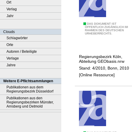
Ort
Verlag
Jahr
N
DAS DOKUMENT IST
ÖFFENTLICH ZUGÄNGLICH IM
RAHMEN DES DEUTSCHEN
o
Clouds
URHEBERRECHTS.
r
Schlagwörter
m
Orte
a
Autoren / Beteiligte
Regierungsbezirk Köln,
l
Verlage
Abteilung GEObasis.nrw
h
Jahre
Stand: 4/2010, Bonn, 2010
ö
[Online Ressource]
h
Weitere E-Pflichtsammlungen
e
Publikationen aus dem
Regierungsbezirk Düsseldorf
n
Publikationen aus den
i
Regierungsbezirken Münster,
n
Arnsberg und Detmold
N
o
r