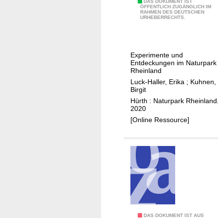
u
C
DAS DOKUMENT IST
ÖFFENTLICH ZUGÄNGLICH IM
n
RAHMEN DES DEUTSCHEN
o
URHEBERRECHTS.
d
o
S
l
e
e
Experimente und
e
s
Entdeckungen im Naturpark
n
W
Rheinland
i
a
Luck-Haller, Erika
;
Kuhnen,
Birgit
n
s
Hürth : Naturpark Rheinland
N
s
2020
e
e
[Online Ressource]
u
r
r
a
a
n
t
d
h
e
r
M
ü
h
DAS DOKUMENT IST AUS