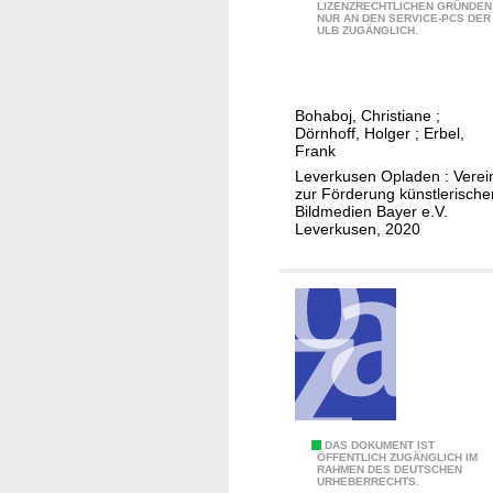
K
LIZENZRECHTLICHEN GRÜNDEN
l
NUR AN DEN SERVICE-PCS DER
a
ULB ZUGÄNGLICH.
e
t
a
l
Bohaboj, Christiane
;
o
Dörnhoff, Holger
;
Erbel,
g
Frank
z
Leverkusen Opladen : Verei
zur Förderung künstlerische
u
Bildmedien Bayer e.V.
r
Leverkusen, 2020
A
u
s
s
t
e
l
l
N
DAS DOKUMENT IST
u
ÖFFENTLICH ZUGÄNGLICH IM
RAHMEN DES DEUTSCHEN
e
n
URHEBERRECHTS.