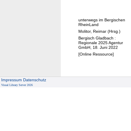
u
g
e
W
s
a
unterwegs im Bergischen
S
s
RheinLand
e
s
Molitor, Reimar (Hrsg.)
h
e
Bergisch Gladbach :
e
Regionale 2025 Agentur
r
GmbH, 18. Juni 2022
n
i
[Online Ressource]
n
u
n
d
Impressum
Datenschutz
u
Visual Library Server 2026
m
O
p
l
a
d