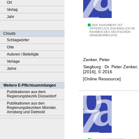
Ort
Verlag
Jahr
B
DAS DOKUMENT IST
ÖFFENTLICH ZUGÄNGLICH IM
RAHMEN DES DEUTSCHEN
a
Clouds
URHEBERRECHTS.
c
Schlagwörter
h
Orte
l
Autoren / Beteiligte
Zenker, Peter
ä
Verlage
Siegburg : Dr. Peter Zenker,
u
Jahre
[2016], © 2016
f
[Online Ressource]
e
Weitere E-Pflichtsammlungen
,
Publikationen aus dem
Regierungsbezirk Düsseldorf
T
Publikationen aus den
e
Regierungsbezirken Münster,
i
Arnsberg und Detmold
c
h
e