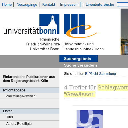
Home
Neuzugänge
Kontakt
Impressum
Erweiterte Suche
Suchergebnis
Suche verändern
Sie sind hier:
E-Pflicht-Sammlung
Elektronische Publikationen aus
dem Regierungsbezirk Köln
4
Treffer
für
Schlagwort
Pflichtabgabe
"Gewässer"
Ablieferungsverfahren
Listen
Titel
Autor / Beteiligte