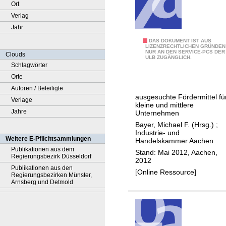
Ort
Verlag
Jahr
I
DAS DOKUMENT IST AUS
LIZENZRECHTLICHEN GRÜNDEN
NUR AN DEN SERVICE-PCS DER
n
Clouds
ULB ZUGÄNGLICH.
n
Schlagwörter
o
Orte
v
Autoren / Beteiligte
ausgesuchte Fördermittel fü
a
Verlage
kleine und mittlere
t
Jahre
Unternehmen
i
Bayer, Michael F. (Hrsg.)
;
Industrie- und
o
Weitere E-Pflichtsammlungen
Handelskammer Aachen
n
Publikationen aus dem
Stand: Mai 2012, Aachen,
Regierungsbezirk Düsseldorf
s
2012
Publikationen aus den
f
[Online Ressource]
Regierungsbezirken Münster,
i
Arnsberg und Detmold
n
a
n