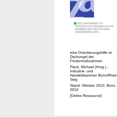
d
e
r
u
Z
DAS DOKUMENT IST
n
ÖFFENTLICH ZUGÄNGLICH IM
RAHMEN DES DEUTSCHEN
i
g
URHEBERRECHTS.
e
-
l
w
s
i
eine Orientierungshilfe im
i
r
Dschungel der
c
Fördermaßnahmen
z
h
Pieck, Michael (Hrsg.)
;
e
Industrie- und
e
i
Handelskammer Bonn/Rhein
r
g
Sieg
z
e
Stand: Oktober 2010, Bonn,
2010
u
n
[Online Ressource]
r
I
F
h
ö
n
r
e