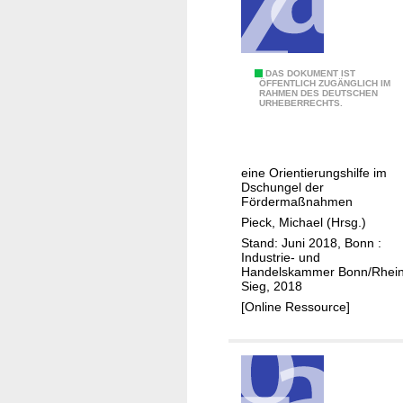
,
s
t
i
Z
DAS DOKUMENT IST
ÖFFENTLICH ZUGÄNGLICH IM
f
RAHMEN DES DEUTSCHEN
i
URHEBERRECHTS.
t
e
e
l
n
s
eine Orientierungshilfe im
i
Dschungel der
c
Fördermaßnahmen
h
Pieck, Michael (Hrsg.)
e
Stand: Juni 2018, Bonn :
Industrie- und
r
Handelskammer Bonn/Rhein
z
Sieg, 2018
u
[Online Ressource]
r
F
ö
r