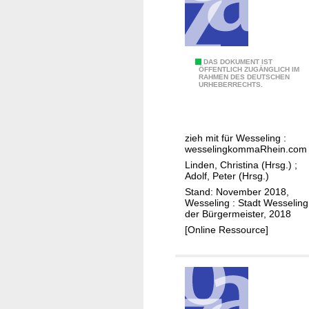
z
i
e
r
S
DAS DOKUMENT IST
u
ÖFFENTLICH ZUGÄNGLICH IM
RAHMEN DES DEUTSCHEN
p
n
URHEBERRECHTS.
o
g
n
s
zieh mit für Wesseling :
e
wesselingkommaRhein.com
r
Linden, Christina (Hrsg.)
;
n
Adolf, Peter (Hrsg.)
,
Stand: November 2018,
Wesseling : Stadt Wesseling
s
der Bürgermeister, 2018
p
[Online Ressource]
e
n
d
e
n