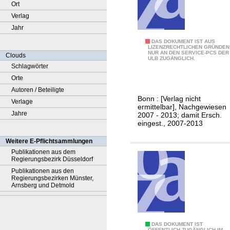
Ort
Verlag
Jahr
B
DAS DOKUMENT IST AUS
LIZENZRECHTLICHEN GRÜNDEN
NUR AN DEN SERVICE-PCS DER
e
Clouds
ULB ZUGÄNGLICH.
r
Schlagwörter
i
Orte
c
Autoren / Beteiligte
Bonn : [Verlag nicht
h
Verlage
ermittelbar], Nachgewiesen
t
Jahre
2007 - 2013; damit Ersch.
eingest., 2007-2013
z
u
Weitere E-Pflichtsammlungen
r
Publikationen aus dem
Regierungsbezirk Düsseldorf
B
Publikationen aus den
e
Regierungsbezirken Münster,
h
Arnsberg und Detmold
a
n
d
D
DAS DOKUMENT IST
ÖFFENTLICH ZUGÄNGLICH IM