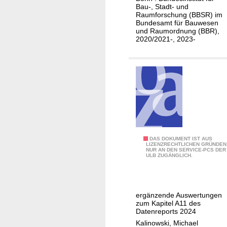
g
c
Bau-, Stadt- und
r
e
h
Raumforschung (BBSR) im
B
Bundesamt für Bauwesen
n
.
o
und Raumordnung (BBR),
d
.
2020/2021-, 2023-
n
l
.
n
i
e
c
r
h
A
e
b
r
h
u
ä
n
n
J
DAS DOKUMENT IST AUS
d
LIZENZRECHTLICHEN GRÜNDEN
g
NUR AN DEN SERVICE-PCS DER
u
j
ULB ZUGÄNGLICH.
i
n
u
g
g
n
e
e
g
r
ergänzende Auswertungen
E
e
zum Kapitel A11 des
v
r
r
Datenreports 2024
o
w
E
Kalinowski, Michael