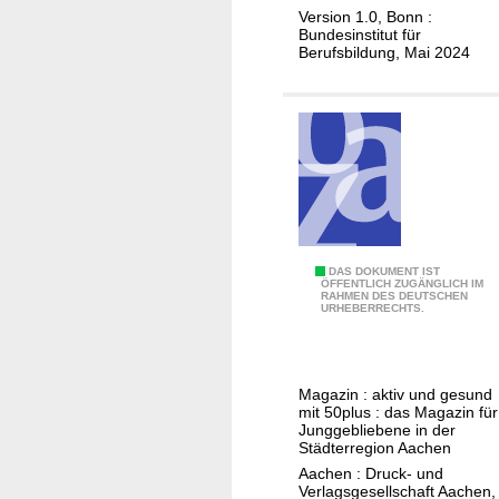
n
a
r
Version 1.0, Bonn :
C
Bundesinstitut für
c
w
Berufsbildung, Mai 2024
a
h
a
n
s
c
n
e
h
a
n
s
b
e
e
i
o
n
s
h
e
u
n
r
n
e
i
S
DAS DOKUMENT IST
ÖFFENTLICH ZUGÄNGLICH IM
d
a
n
RAHMEN DES DEUTSCHEN
i
URHEBERRECHTS.
P
b
D
l
a
g
e
v
r
e
u
e
t
Magazin : aktiv und gesund
s
t
r
mit 50plus : das Magazin für
y
c
s
a
Junggebliebene in der
d
Städterregion Aachen
h
c
g
r
Aachen : Druck- und
l
h
e
Verlagsgesellschaft Aachen,
o