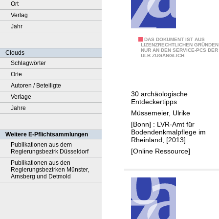
Ort
Verlag
Jahr
D
DAS DOKUMENT IST AUS
LIZENZRECHTLICHEN GRÜNDEN
NUR AN DEN SERVICE-PCS DER
i
Clouds
ULB ZUGÄNGLICH.
e
Schlagwörter
A
Orte
r
Autoren / Beteiligte
30 archäologische
c
Verlage
Entdeckertipps
h
Jahre
Müssemeier, Ulrike
a
[Bonn] : LVR-Amt für
e
Bodendenkmalpflege im
Weitere E-Pflichtsammlungen
Rheinland, [2013]
o
Publikationen aus dem
[Online Ressource]
Regierungsbezirk Düsseldorf
R
Publikationen aus den
e
Regierungsbezirken Münster,
g
Arnsberg und Detmold
i
o
n