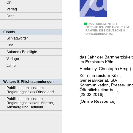
Ort
Verlag
Jahr
G
DAS DOKUMENT IST
ÖFFENTLICH ZUGÄNGLICH IM
RAHMEN DES DEUTSCHEN
o
Clouds
URHEBERRECHTS.
t
Schlagwörter
t
Orte
t
Autoren / Beteiligte
das Jahr der Barmherzigkeit
u
Verlage
im Erzbistum Köln
t
Jahre
Heckeley, Christoph (Hrsg.)
u
Köln : Erzbistum Köln,
n
Generalvikariat, StA
Weitere E-Pflichtsammlungen
Kommunikation, Presse- un
s
Publikationen aus dem
Öffentlichkeitsarbeit,
Regierungsbezirk Düsseldorf
g
[29.02.2016]
Publikationen aus den
u
[Online Ressource]
Regierungsbezirken Münster,
t
Arnsberg und Detmold
.