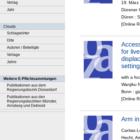
19. März 
Verlag
Dürener G
Jahr
Düren : S
[Online 
Clouds
Schlagwörter
Orte
Access
Autoren / Beteiligte
for liv
Verlage
displa
Jahre
settin
with a fo
Weitere E-Pflichtsammlungen
Wanjiku N
Publikationen aus dem
Regierungsbezirk Düsseldorf
Bonn : gi
Publikationen aus den
[Online 
Regierungsbezirken Münster,
Arnsberg und Detmold
Arm in
Caritas-L
Hecht, An