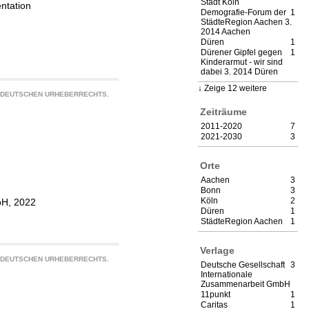
Stadt Köln
ntation
Demografie-Forum der
1
StädteRegion Aachen 3.
2014 Aachen
Düren
1
Dürener Gipfel gegen
1
Kinderarmut - wir sind
dabei 3. 2014 Düren
Zeige 12 weitere
S DEUTSCHEN URHEBERRECHTS.
Zeiträume
2011-2020
7
2021-2030
3
Orte
Aachen
3
Bonn
3
Köln
2
bH, 2022
Düren
1
StädteRegion Aachen
1
Verlage
S DEUTSCHEN URHEBERRECHTS.
Deutsche Gesellschaft
3
Internationale
Zusammenarbeit GmbH
11punkt
1
)
Caritas
1