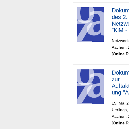
Dokum
des 2.
Netzwe
"KiM -
Mittelp
Netzwerkt
11.04.
Aachen, 
[Online 
Dokum
zur
Auftak
ung "
Netzw
15. Mai 
Kinder
Uerlings,
Aachen, 
[Online 