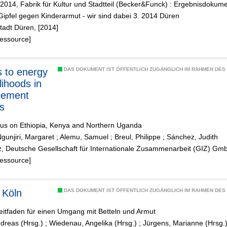
2014, Fabrik für Kultur und Stadtteil (Becker&Funck) : Ergebnisdokume
ipfel gegen Kinderarmut - wir sind dabei 3. 2014 Düren
tadt Düren, [2014]
Ressource]
 to energy
DAS DOKUMENT IST ÖFFENTLICH ZUGÄNGLICH IM RAHMEN DE
elihoods in
cement
gs
cus on Ethiopia, Kenya and Northern Uganda
gunjiri, Margaret
;
Alemu, Samuel
;
Breul, Philippe
;
Sánchez, Judith
z, Deutsche Gesellschaft für Internationale Zusammenarbeit (GIZ) Gm
Ressource]
 Köln
DAS DOKUMENT IST ÖFFENTLICH ZUGÄNGLICH IM RAHMEN DE
eitfaden für einen Umgang mit Betteln und Armut
dreas (Hrsg.)
;
Wiedenau, Angelika (Hrsg.)
;
Jürgens, Marianne (Hrsg.