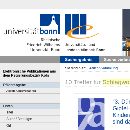
Suchergebnis
Suche verän
Sie sind hier:
E-Pflicht-Sammlung
Elektronische Publikationen aus
dem Regierungsbezirk Köln
10
Treffer
für
Schlagwor
Pflichtabgabe
Ablieferungsverfahren
"3. Dü
Listen
Gipfel
Titel
Kinder
Autor / Beteiligte
sind d
Ort