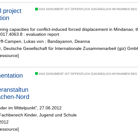
l project
DAS DOKUMENT IST ÖFFENTLICH ZUGÄNGLICH IM RAHMEN DE
tion
ning capacities for conflict-induced forced displacement in Mindanao, th
17.4063.8 : evaluation report
rff-Campen, Lukas von
;
Bandayanon, Deanna
z, Deutsche Gesellschaft für Internationale Zusammenarbeit (giz) Gm
Ressource]
entation
DAS DOKUMENT IST ÖFFENTLICH ZUGÄNGLICH IM RAHMEN DE
eranstaltun
achen-Nord
nder im Mittelpunkt", 27.06.2012
Fachbereich Kinder, Jugend und Schule
2012
Ressource]