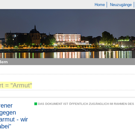
Home
Neuzugänge
dern
t = "Armut"
rener
DAS DOKUMENT IST ÖFFENTLICH ZUGÄNGLICH IM RAHMEN DE
 gegen
armut - wir
abei"