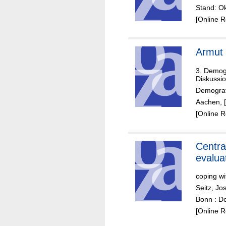
Stand: Ok
[Online 
Armut 
3. Demog
Diskussi
Demograf
Aachen, 
[Online 
Centra
evalua
coping wi
Seitz, Jo
Bonn : D
[Online 