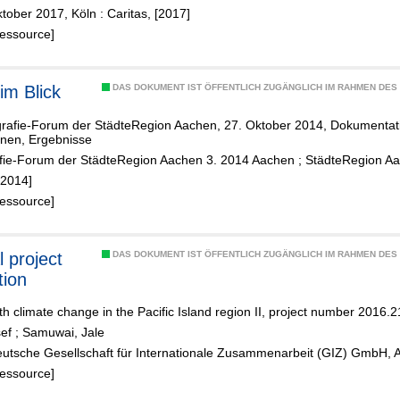
tober 2017, Köln : Caritas, [2017]
Ressource]
im Blick
DAS DOKUMENT IST ÖFFENTLICH ZUGÄNGLICH IM RAHMEN DE
rafie-Forum der StädteRegion Aachen, 27. Oktober 2014, Dokumentati
onen, Ergebnisse
ie-Forum der StädteRegion Aachen 3. 2014 Aachen
;
StädteRegion A
[2014]
Ressource]
l project
DAS DOKUMENT IST ÖFFENTLICH ZUGÄNGLICH IM RAHMEN DE
tion
th climate change in the Pacific Island region II, project number 2016.2
sef
;
Samuwai, Jale
eutsche Gesellschaft für Internationale Zusammenarbeit (GIZ) GmbH, 
Ressource]