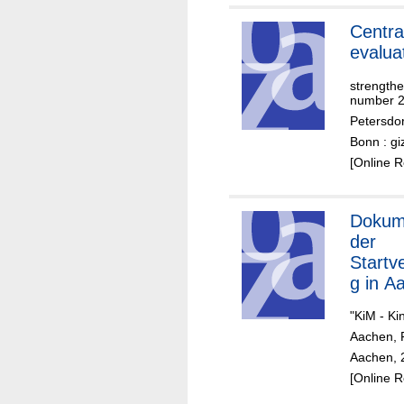
Centra
evalua
strengthe
number 20
Petersdo
Bonn : gi
[Online 
Dokum
der
Startv
g in A
"KiM - Ki
Aachen, 
Aachen, 
[Online 