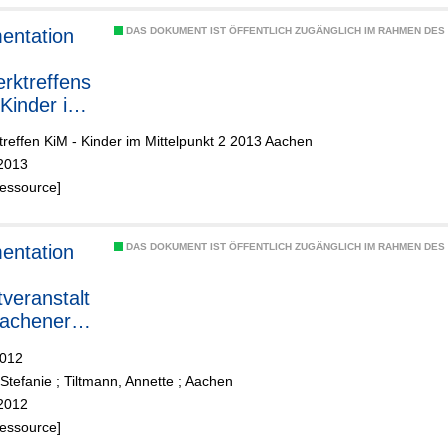
entation
DAS DOKUMENT IST ÖFFENTLICH ZUGÄNGLICH IM RAHMEN DE
rktreffens
 Kinder im
unkt",
reffen KiM - Kinder im Mittelpunkt 2 2013 Aachen
2013
2013
Ressource]
entation
DAS DOKUMENT IST ÖFFENTLICH ZUGÄNGLICH IM RAHMEN DE
tveranstalt
Aachener
erk gegen
2012
armut"
 Stefanie
;
Tiltmann, Annette
;
Aachen
2012
Ressource]