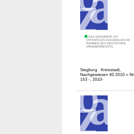
i
n
R
i
e
6
DAS DOKUMENT IST
h
ÖFFENTLICH ZUGÄNGLICH IM
RAHMEN DES DEUTSCHEN
5
l
URHEBERRECHTS.
e
r
N
Siegburg : Kreisstadt,
a
Nachgewiesen 40.2010 = Nr
c
153 -, 2010-
h
r
i
c
h
t
e