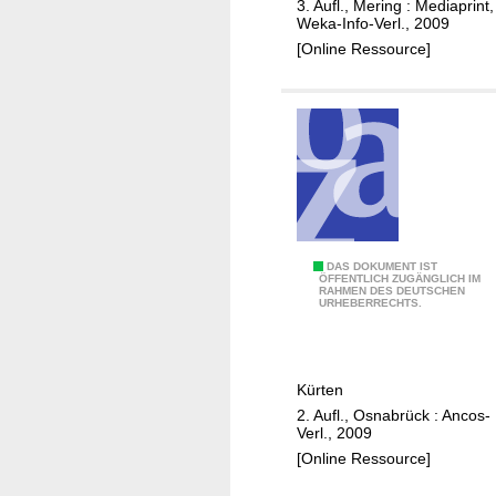
3. Aufl., Mering : Mediaprint,
r
Weka-Info-Verl., 2009
d
[Online Ressource]
e
n
i
n
G
u
m
m
e
Ä
DAS DOKUMENT IST
ÖFFENTLICH ZUGÄNGLICH IM
r
RAHMEN DES DEUTSCHEN
l
URHEBERRECHTS.
s
t
b
e
a
r
Kürten
c
w
2. Aufl., Osnabrück : Ancos-
h
e
Verl., 2009
r
[Online Ressource]
d