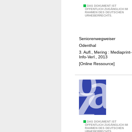
n
t
Ä
DAS DOKUMENT IST
ÖFFENTLICH ZUGÄNGLICH IM
h
RAHMEN DES DEUTSCHEN
l
URHEBERRECHTS.
a
t
l
e
r
Seniorenwegweiser
w
Odenthal
e
3. Aufl., Mering : Mediaprint-
r
Info-Verl., 2013
d
[Online Ressource]
e
n
i
n
O
d
e
n
t
Ä
DAS DOKUMENT IST
ÖFFENTLICH ZUGÄNGLICH IM
h
RAHMEN DES DEUTSCHEN
l
URHEBERRECHTS.