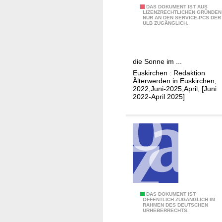
n
A
DAS DOKUMENT IST AUS
LIZENZRECHTLICHEN GRÜNDEN
NUR AN DEN SERVICE-PCS DER
k
ULB ZUGÄNGLICH.
t
i
v
die Sonne im ...
"
Euskirchen : Redaktion
Ä
Älterwerden in Euskirchen,
l
2022,Juni-2025,April, [Juni
2022-April 2025]
t
e
r
w
e
r
d
e
n
Ä
DAS DOKUMENT IST
ÖFFENTLICH ZUGÄNGLICH IM
i
RAHMEN DES DEUTSCHEN
l
URHEBERRECHTS.
n
t