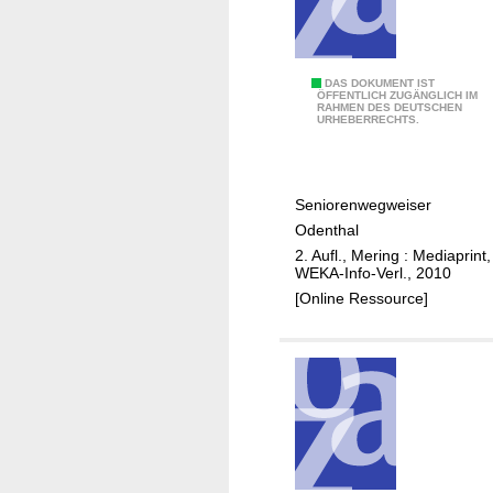
i
c
h
Ä
DAS DOKUMENT IST
l
ÖFFENTLICH ZUGÄNGLICH IM
RAHMEN DES DEUTSCHEN
l
i
URHEBERRECHTS.
t
n
e
g
r
e
Seniorenwegweiser
w
n
Odenthal
e
2. Aufl., Mering : Mediaprint,
r
WEKA-Info-Verl., 2010
d
[Online Ressource]
e
n
i
n
O
d
e