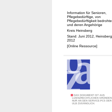
e
r
Information für Senioren,
w
Pflegebedürftige, von
e
Pflegebedürftigkeit bedrohte
und deren Angehörige
r
Kreis Heinsberg
d
Stand: Juni 2012, Heinsberg
e
2012
n
[Online Ressource]
i
m
K
r
e
i
s
H
e
Ä
DAS DOKUMENT IST AUS
LIZENZRECHTLICHEN GRÜNDEN
i
NUR AN DEN SERVICE-PCS DER
l
ULB ZUGÄNGLICH.
n
t