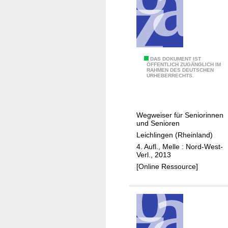
L
e
i
c
h
Ä
DAS DOKUMENT IST
l
ÖFFENTLICH ZUGÄNGLICH IM
RAHMEN DES DEUTSCHEN
l
i
URHEBERRECHTS.
t
n
e
g
r
e
Wegweiser für Seniorinnen
w
n
und Senioren
e
Leichlingen (Rheinland)
r
4. Aufl., Melle : Nord-West-
d
Verl., 2013
e
[Online Ressource]
n
i
n
L
e