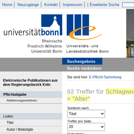
Home
Neuzugänge
Kontakt
Impressum
Erweiterte Suche
Suchergebnis
Suche verändern
Sie sind hier:
E-Pflicht-Sammlung
Elektronische Publikationen aus
dem Regierungsbezirk Köln
92
Treffer
für
Schlagwo
Pflichtabgabe
= "Alter"
Ablieferungsverfahren
Sortieren nach:
Listen
Treffer pro Seite:
Titel
Autor / Beteiligte
Reihenfolge: