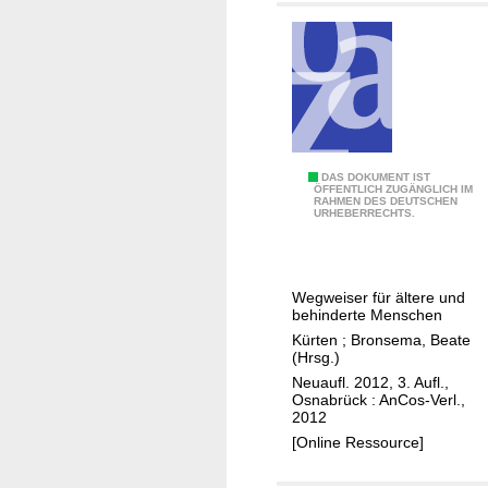
e
n
i
n
K
ü
r
t
Ä
DAS DOKUMENT IST
ÖFFENTLICH ZUGÄNGLICH IM
e
RAHMEN DES DEUTSCHEN
l
URHEBERRECHTS.
n
t
e
r
Wegweiser für ältere und
w
behinderte Menschen
e
Kürten
;
Bronsema, Beate
r
(Hrsg.)
d
Neuaufl. 2012, 3. Aufl.,
Osnabrück : AnCos-Verl.,
e
2012
n
[Online Ressource]
i
n