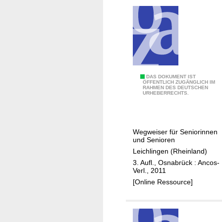
K
ü
r
t
e
n
Ä
DAS DOKUMENT IST
ÖFFENTLICH ZUGÄNGLICH IM
RAHMEN DES DEUTSCHEN
l
URHEBERRECHTS.
t
e
r
Wegweiser für Seniorinnen
w
und Senioren
e
Leichlingen (Rheinland)
r
3. Aufl., Osnabrück : Ancos-
d
Verl., 2011
e
[Online Ressource]
n
i
n