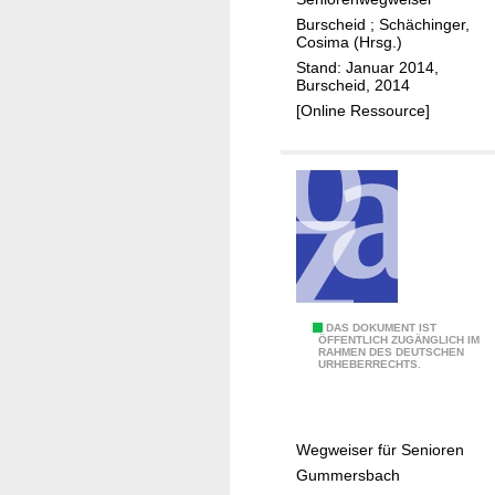
r
w
Burscheid
;
Schächinger,
e
Cosima (Hrsg.)
r
Stand: Januar 2014,
d
Burscheid, 2014
e
[Online Ressource]
n
i
n
B
u
r
s
c
Ä
DAS DOKUMENT IST
h
ÖFFENTLICH ZUGÄNGLICH IM
RAHMEN DES DEUTSCHEN
l
e
URHEBERRECHTS.
t
i
e
d
r
Wegweiser für Senioren
w
Gummersbach
e