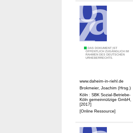
g
a
z
i
n
6
DAS DOKUMENT IST
ÖFFENTLICH ZUGÄNGLICH IM
RAHMEN DES DEUTSCHEN
0
URHEBERRECHTS.
p
l
u
www.daheim-in-riehl.de
s
Brokmeier, Joachim (Hrsg.)
-
Köln : SBK Sozial-Betriebe-
d
Köln gemeinnützige GmbH,
a
[2017]
h
[Online Ressource]
e
i
m