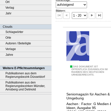
Ort
Verlag
Blättern:
Jahr
Clouds
Schlagwörter
Orte
Autoren / Beteiligte
Verlage
Jahre
5
DAS DOKUMENT IST
Weitere E-Pflichtsammlungen
ÖFFENTLICH ZUGÄNGLICH IM
RAHMEN DES DEUTSCHEN
0
Publikationen aus dem
URHEBERRECHTS.
Regierungsbezirk Düsseldorf
+
Publikationen aus den
M
Regierungsbezirken Münster,
Arnsberg und Detmold
a
Seniomagazin für Aachen &
g
Umgebung
a
Aachen : Factor: G Medien 
z
Ideen, Ausgabe 95