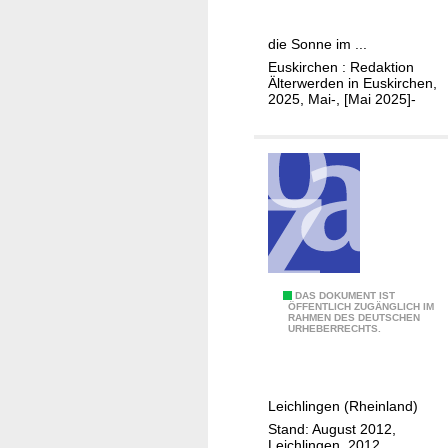
s
e
b
r
die Sonne im ...
e
w
Euskirchen : Redaktion
r
e
Älterwerden in Euskirchen,
g
r
2025, Mai-, [Mai 2025]-
d
e
n
i
n
E
u
s
B
DAS DOKUMENT IST
k
ÖFFENTLICH ZUGÄNGLICH IM
RAHMEN DES DEUTSCHEN
e
i
URHEBERRECHTS.
s
r
o
c
n
h
Leichlingen (Rheinland)
d
e
Stand: August 2012,
e
n
Leichlingen, 2012