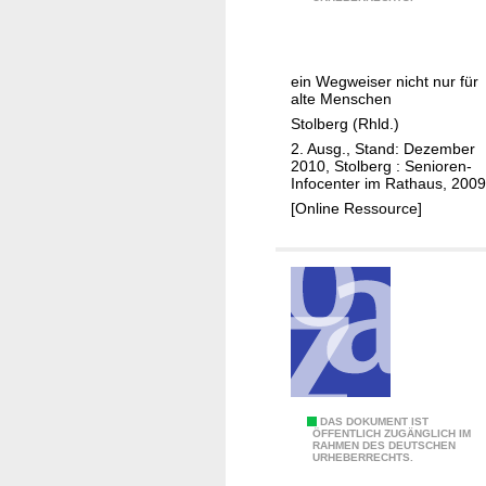
a
t
l
e
r
ein Wegweiser nicht nur für
w
alte Menschen
e
Stolberg (Rhld.)
r
2. Ausg., Stand: Dezember
d
2010, Stolberg : Senioren-
Infocenter im Rathaus, 2009
e
[Online Ressource]
n
i
n
S
t
o
l
b
e
Ä
DAS DOKUMENT IST
ÖFFENTLICH ZUGÄNGLICH IM
r
RAHMEN DES DEUTSCHEN
l
URHEBERRECHTS.
g
t