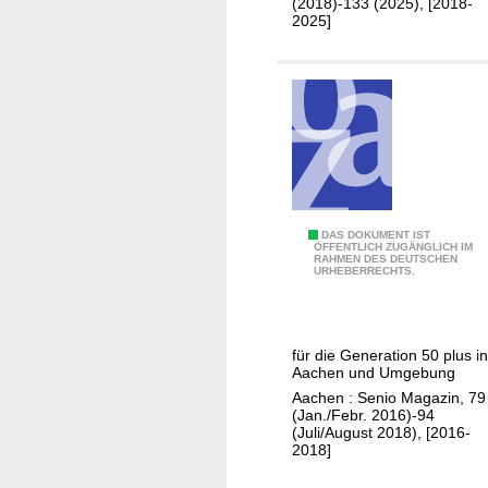
(2018)-133 (2025), [2018-
i
2025]
n
5
DAS DOKUMENT IST
ÖFFENTLICH ZUGÄNGLICH IM
RAHMEN DES DEUTSCHEN
0
URHEBERRECHTS.
+
S
e
für die Generation 50 plus in
n
Aachen und Umgebung
i
Aachen : Senio Magazin, 79
o
(Jan./Febr. 2016)-94
(Juli/August 2018), [2016-
m
2018]
a