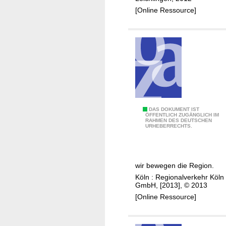
r
[Online Ressource]
e
A
n
g
e
b
o
t
e
D
DAS DOKUMENT IST
ÖFFENTLICH ZUGÄNGLICH IM
v
RAHMEN DES DEUTSCHEN
R
URHEBERRECHTS.
o
Ö
n
M
A
-
wir bewegen die Region.
b
D
Köln : Regionalverkehr Köln
i
e
GmbH, [2013], © 2013
s
m
[Online Ressource]
Z
o
f
g