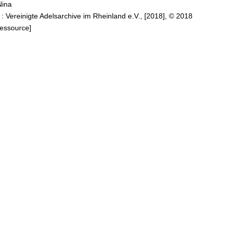
Nina
theils die
 : Vereinigte Adelsarchive im Rheinland e.V., [2018], © 2018
r
Ressource]
end" - ein
el der
chen
rziehung
ndert