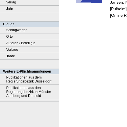
Jansen, 
Verlag
mehren
[Pulheim]
Jahr
Töchte
[Online 
betreff
Beispi
Clouds
weibli
Schlagwörter
Adelse
Orte
im 18.
Autoren / Beteiligte
Jahrhu
Verlage
Jahre
Weitere E-Pflichtsammlungen
Publikationen aus dem
Regierungsbezirk Düsseldorf
Publikationen aus den
Regierungsbezirken Münster,
Arnsberg und Detmold