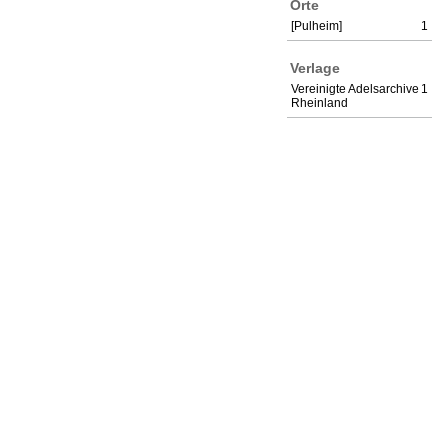
Orte
[Pulheim]
1
Verlage
Vereinigte Adelsarchive
1
Rheinland