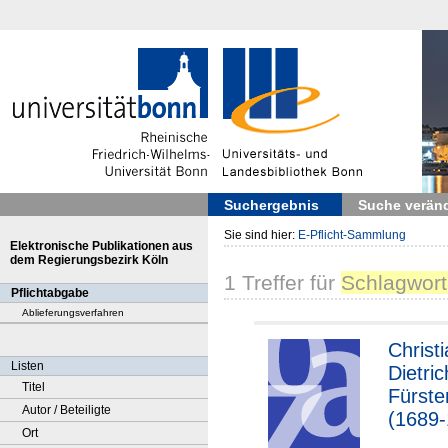
Suchergebnis
Suche verän
Sie sind hier:
E-Pflicht-Sammlung
Elektronische Publikationen aus
dem Regierungsbezirk Köln
1
Treffer
für
Schlagwort
Pflichtabgabe
Ablieferungsverfahren
Christ
Listen
Dietri
Titel
Fürste
Autor / Beteiligte
(1689-
Ort
"Instr