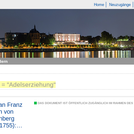
Home
Neuzugänge
dern
 = "Adelserziehung"
ian Franz
DAS DOKUMENT IST ÖFFENTLICH ZUGÄNGLICH IM RAHMEN DE
ch von
nberg
1755):
uctionum