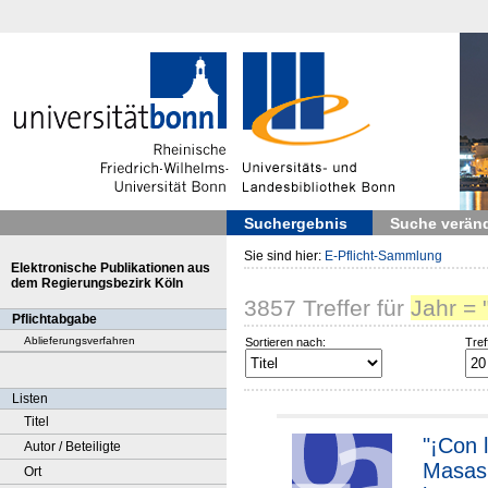
Suchergebnis
Suche verän
Sie sind hier:
E-Pflicht-Sammlung
Elektronische Publikationen aus
dem Regierungsbezirk Köln
3857
Treffer
für
Jahr = 
Pflichtabgabe
Ablieferungsverfahren
Sortieren nach:
Tref
Listen
Titel
"¡Con 
Autor / Beteiligte
Masas
Ort