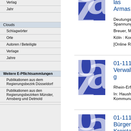
las
Verlag
Armas
Jahr
Deutungs
Spannung
Clouds
Breuer, M
Schlagwörter
Köln : K
Orte
[Online 
Autoren / Beteiligte
Verlage
Jahre
01-11
Verwal
Weitere E-Pflichtsammlungen
g
Publikationen aus dem
Regierungsbezirk Düsseldorf
Rhein-Erf
Publikationen aus den
In: Haush
Regierungsbezirken Münster,
Kommunal
Arnsberg und Detmold
01-11
Bürger