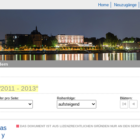
Home
Neuzugänge
dern
"2011 - 2013"
fer pro Seite:
Reihenfolge:
Blättern:
las
DAS DOKUMENT IST AUS LIZENZRECHTLICHEN GRÜNDEN NUR AN DEN SERVI
 y