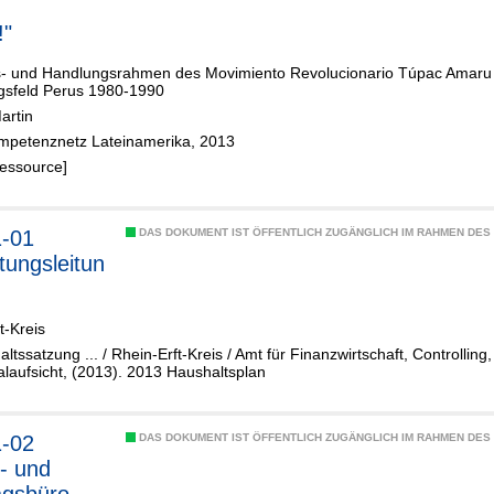
!"
- und Handlungsrahmen des Movimiento Revolucionario Túpac Amaru 
sfeld Perus 1980-1990
artin
ompetenznetz Lateinamerika, 2013
Ressource]
1-01
DAS DOKUMENT IST ÖFFENTLICH ZUGÄNGLICH IM RAHMEN DE
tungsleitun
t-Kreis
altssatzung ... / Rhein-Erft-Kreis / Amt für Finanzwirtschaft, Controllin
aufsicht, (2013). 2013 Haushaltsplan
1-02
DAS DOKUMENT IST ÖFFENTLICH ZUGÄNGLICH IM RAHMEN DE
- und