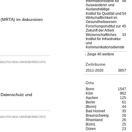
Informationsstelle für
58
Auswanderer und
Auslandstätige
Institut für Qualität und
54
Wirtschaftlichkeit im
(MRTA) im diskursiven
Gesundheitswesen
Forschungsinstitut zur
45
Zukunft der Arbeit
Wissenschaftliches
33
Institut für Infrastruktur
und
Kommunikationsdienste
Zeige 40 weitere
S DEUTSCHEN URHEBERRECHTS.
Zeiträume
2011-2020
3857
Orte
Bonn
1547
Köln
962
g, Datenschutz und
Aachen
125
Berlin
61
[Bonn]
44
Bad Honnef
35
Braunschweig
26
S DEUTSCHEN URHEBERRECHTS.
Rheinland
26
[Köln]
25
Düren
23