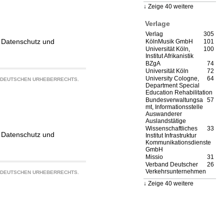
Zeige 40 weitere
Verlage
Verlag
305
g, Datenschutz und
KölnMusik GmbH
101
Universität Köln,
100
Institut Afrikanistik
BZgA
74
Universität Köln
72
University Cologne,
64
S DEUTSCHEN URHEBERRECHTS.
Department Special
Education Rehabilitation
Bundesverwaltungsa
57
mt, Informationsstelle
Auswanderer
Auslandstätige
Wissenschaftliches
33
g, Datenschutz und
Institut Infrastruktur
Kommunikationsdienste
GmbH
Missio
31
Verband Deutscher
26
Verkehrsunternehmen
S DEUTSCHEN URHEBERRECHTS.
Zeige 40 weitere