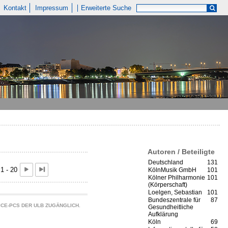
Kontakt
Impressum
Erweiterte Suche
Autoren / Beteiligte
Deutschland
131
1 - 20
KölnMusik GmbH
101
Kölner Philharmonie
101
(Körperschaft)
Loelgen, Sebastian
101
Bundeszentrale für
87
CE-PCS DER ULB ZUGÄNGLICH.
Gesundheitliche
Aufklärung
Köln
69