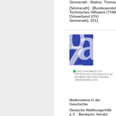
e
Simmerath
;
Mathar, Thoma
T
[Simmerath] : [Bundesanstal
Technisches Hilfswerk (THW
e
Ortsverband (OV)
c
Simmerath], 2011
h
n
i
s
c
h
e
s
5
DAS DOKUMENT IST
H
ÖFFENTLICH ZUGÄNGLICH IM
RAHMEN DES DEUTSCHEN
0
i
URHEBERRECHTS.
J
l
a
f
h
s
Meilensteine in der
r
w
Geschichte
e
e
Deutsche Welthungerhilfe
W
e.V.
;
Bandsom, Kerstin
r