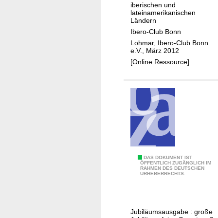
b
t
iberischen und
lateinamerikanischen
e
h
Ländern
r
Ibero-Club Bonn
o
Lohmar, Ibero-Club Bonn
-
e.V., März 2012
C
[Online Ressource]
l
u
b
B
o
n
n
e
9
DAS DOKUMENT IST
.
ÖFFENTLICH ZUGÄNGLICH IM
RAHMEN DES DEUTSCHEN
0
V
URHEBERRECHTS.
J
.
a
h
Jubiläumsausgabe : große
r