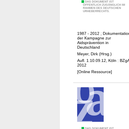
2
DAS DOKUMENT IST
s
ÖFFENTLICH ZUGÄNGLICH IM
RAHMEN DES DEUTSCHEN
5
k
URHEBERRECHTS.
J
i
a
r
h
c
1987 - 2012 ; Dokumentatio
r
h
der Kampagne zur
e
Aidsprävention in
e
Deutschland
n
Meyer, Dirk (Hrsg.)
e
Aufl. 1.10.09.12, Köln : BZg
.
2012
V
[Online Ressource]
.
DAS DOKUMENT IST