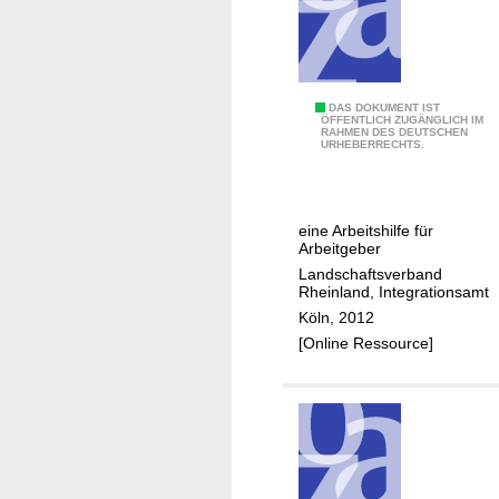
D
e
u
t
1
DAS DOKUMENT IST
s
ÖFFENTLICH ZUGÄNGLICH IM
RAHMEN DES DEUTSCHEN
0
c
URHEBERRECHTS.
T
h
i
l
p
a
eine Arbeitshilfe für
p
n
Arbeitgeber
s
d
Landschaftsverband
z
Rheinland, Integrationsamt
H
u
Köln, 2012
i
m
[Online Ressource]
l
b
f
e
t
t
,
r
d
i
a
e