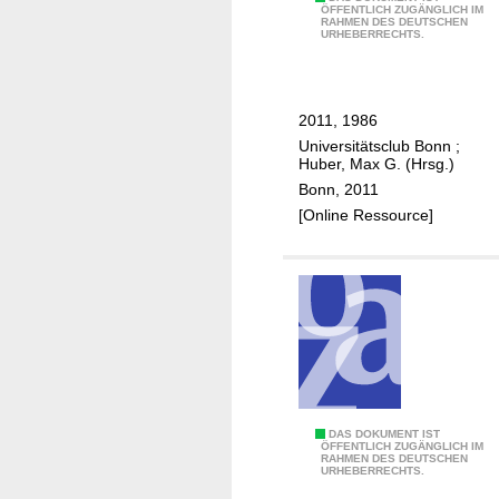
2
ÖFFENTLICH ZUGÄNGLICH IM
RAHMEN DES DEUTSCHEN
5
URHEBERRECHTS.
J
a
h
2011, 1986
r
Universitätsclub Bonn
;
e
Huber, Max G. (Hrsg.)
U
Bonn, 2011
n
[Online Ressource]
i
v
e
r
s
i
t
ä
t
2
DAS DOKUMENT IST
ÖFFENTLICH ZUGÄNGLICH IM
s
RAHMEN DES DEUTSCHEN
5
URHEBERRECHTS.
c
J