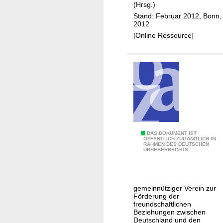
(Hrsg.)
e
k
Stand: Februar 2012, Bonn,
l
O
2012
t
r
[Online Ressource]
h
t
u
s
n
v
g
e
e
r
r
b
h
a
i
n
l
6
DAS DOKUMENT IST
d
ÖFFENTLICH ZUGÄNGLICH IM
f
RAHMEN DES DEUTSCHEN
0
S
URHEBERRECHTS.
e
J
i
a
m
h
m
gemeinnütziger Verein zur
r
e
Förderung der
e
r
freundschaftlichen
Beziehungen zwischen
I
a
Deutschland und den