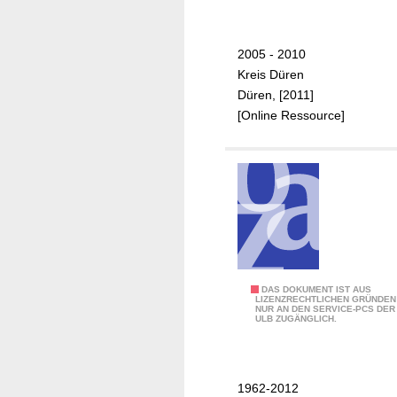
a
u
h
k
r
u
2005 - 2010
e
n
Kreis Düren
M
f
Düren, [2011]
i
t
[Online Ressource]
g
r
a
t
i
o
n
s
b
5
DAS DOKUMENT IST AUS
LIZENZRECHTLICHEN GRÜNDEN
e
NUR AN DEN SERVICE-PCS DER
0
ULB ZUGÄNGLICH.
a
J
u
a
f
h
t
1962-2012
r