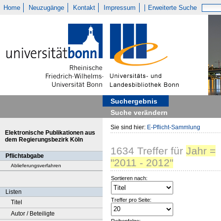
Home
Neuzugänge
Kontakt
Impressum
Erweiterte Suche
Suchergebnis
Suche verändern
Sie sind hier:
E-Pflicht-Sammlung
Elektronische Publikationen aus
dem Regierungsbezirk Köln
1634
Treffer
für
Jahr =
Pflichtabgabe
"2011 - 2012"
Ablieferungsverfahren
Sortieren nach:
Listen
Treffer pro Seite:
Titel
Autor / Beteiligte
Reihenfolge: