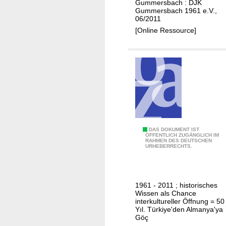
Gummersbach : DJK
D
Gummersbach 1961 e.V.,
J
06/2011
K
[Online Ressource]
G
u
m
m
e
r
s
b
5
DAS DOKUMENT IST
a
ÖFFENTLICH ZUGÄNGLICH IM
RAHMEN DES DEUTSCHEN
0
c
URHEBERRECHTS.
J
h
a
h
1961 - 2011 ; historisches
r
Wissen als Chance
e
interkultureller Öffnung = 50
Yıl. Türkiye'den Almanya'ya
M
Göç
i