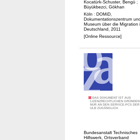
Kocatürk-Schuster, Bengü
;
g
Büyükbezci, Gökhan
r
Köln : DOMiD,
Dokumentationszentrum un
a
Museum über die Migration 
t
Deutschland, 2011
i
[Online Ressource]
o
n
a
u
s
d
e
r
5
DAS DOKUMENT IST AUS
T
LIZENZRECHTLICHEN GRÜNDEN
NUR AN DEN SERVICE-PCS DER
0
ü
ULB ZUGÄNGLICH.
J
r
a
k
h
e
Bundesanstalt Technisches
r
i
Hilfswerk, Ortsverband