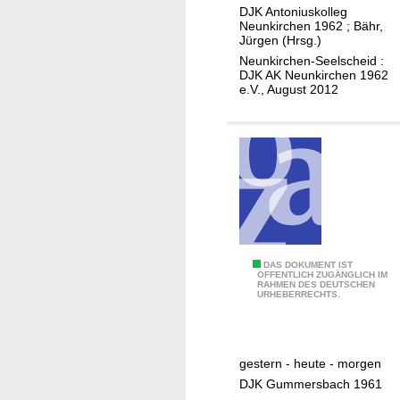
r
DJK Antoniuskolleg
e
Neunkirchen 1962
;
Bähr,
a
Jürgen (Hrsg.)
g
Neunkirchen-Seelscheid :
t
DJK AK Neunkirchen 1962
e.V., August 2012
e
K
r
e
i
s
D
ü
r
5
DAS DOKUMENT IST
ÖFFENTLICH ZUGÄNGLICH IM
e
RAHMEN DES DEUTSCHEN
0
URHEBERRECHTS.
n
J
a
h
gestern - heute - morgen
r
DJK Gummersbach 1961
e