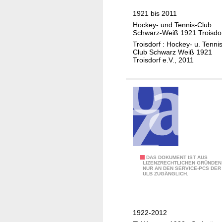
n
h
1921 bis 2011
d
r
Hockey- und Tennis-Club
e
e
Schwarz-Weiß 1921 Troisdo
r
H
Troisdorf : Hockey- u. Tennis
t
o
Club Schwarz Weiß 1921
e
Troisdorf e.V., 2011
c
n
k
v
e
e
y
r
-
e
u
i
n
n
d
B
T
9
DAS DOKUMENT IST AUS
o
LIZENZRECHTLICHEN GRÜNDEN
e
NUR AN DEN SERVICE-PCS DER
0
n
ULB ZUGÄNGLICH.
n
K
n
n
o
/
i
n
R
s
1922-2012
z
h