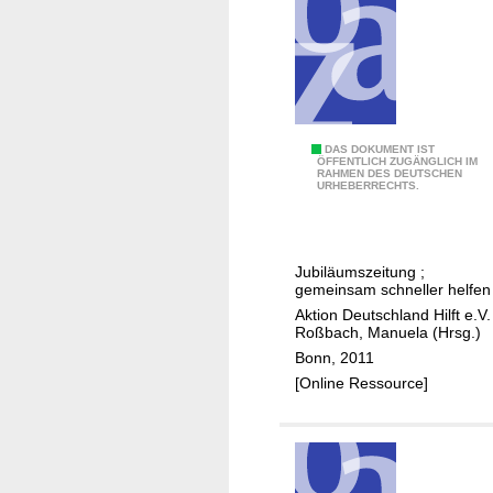
1
DAS DOKUMENT IST
ÖFFENTLICH ZUGÄNGLICH IM
RAHMEN DES DEUTSCHEN
0
URHEBERRECHTS.
J
a
h
Jubiläumszeitung ;
r
gemeinsam schneller helfen
e
Aktion Deutschland Hilft e.V.
/
Roßbach, Manuela (Hrsg.)
A
Bonn, 2011
k
[Online Ressource]
t
i
o
n