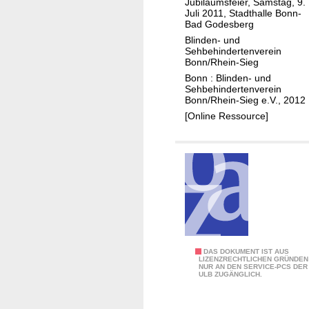
Jubiläumsfeier, Samstag, 9.
e
Juli 2011, Stadthalle Bonn-
Bad Godesberg
B
Blinden- und
l
Sehbehindertenverein
i
Bonn/Rhein-Sieg
n
Bonn : Blinden- und
Sehbehindertenverein
d
Bonn/Rhein-Sieg e.V., 2012
e
[Online Ressource]
n
-
u
n
d
S
e
h
b
9
DAS DOKUMENT IST AUS
LIZENZRECHTLICHEN GRÜNDEN
e
NUR AN DEN SERVICE-PCS DER
0
ULB ZUGÄNGLICH.
h
J
i
a