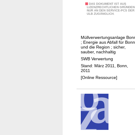
h
s
2
DAS DOKUMENT IST AUS
h
LIZENZRECHTLICHEN GRÜNDEN
c
NUR AN DEN SERVICE-PCS DER
0
ULB ZUGÄNGLICH.
o
h
J
c
ö
a
h
n
h
s
e
Müllverwertungsanlage Bon
r
; Energie aus Abfall für Bonn
c
r
e
und die Region ; sicher,
h
u
sauber, nachhaltig
M
u
n
SWB Verwertung
V
l
g
Stand: März 2011, Bonn,
A
e
2011
s
B
K
[Online Ressource]
v
o
ö
e
n
l
r
n
n
e
!
i
n
e
E
u