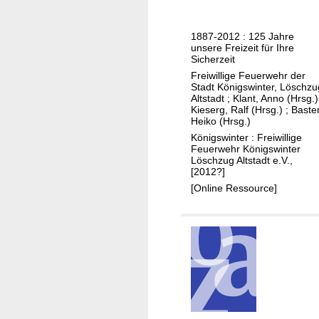
5
ä
d
u
e
1887-2012 : 125 Jahre
d
r
unsere Freizeit für Ihre
e
Sicherzeit
G
t
Freiwillige Feuerwehr der
a
Stadt Königswinter, Löschzu
e
r
Altstadt
;
Klant, Anno (Hrsg.)
c
t
Kieserg, Ralf (Hrsg.)
;
Baste
Heiko (Hrsg.)
h
e
Königswinter : Freiwillige
n
n
Feuerwehr Königswinter
i
b
Löschzug Altstadt e.V.,
[2012?]
k
a
[Online Ressource]
a
u
n
-
d
u
e
n
r
d
F
V
a
e
c
r