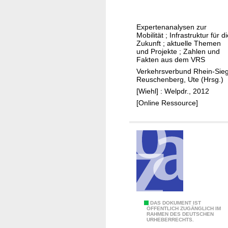
l
a
u
h
Expertenanalysen zur
b
r
Mobilität ; Infrastruktur für d
B
e
Zukunft ; aktuelle Themen
und Projekte ; Zahlen und
o
V
Fakten aus dem VRS
n
R
Verkehrsverbund Rhein-Sie
n
S
Reuschenberg, Ute (Hrsg.)
-
[Wiehl] : Welpdr., 2012
m
[Online Ressource]
o
b
i
l
i
n
d
i
5
DAS DOKUMENT IST
e
ÖFFENTLICH ZUGÄNGLICH IM
RAHMEN DES DEUTSCHEN
J
Z
URHEBERRECHTS.