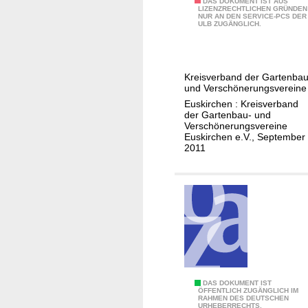
s
1
DAS DOKUMENT IST AUS
g
n
LIZENZRECHTLICHEN GRÜNDEN
a
NUR AN DEN SERVICE-PCS DER
0
s
i
ULB ZUGÄNGLICH.
u
0
m
s
s
J
a
a
b
a
n
t
Kreisverband der Gartenbau
i
h
a
und Verschönerungsvereine
i
l
r
g
Euskirchen : Kreisverband
o
d
e
der Gartenbau- und
e
n
Verschönerungsvereine
u
K
m
e
Euskirchen e.V., September
n
r
e
2011
n
g
e
n
f
i
t
ü
s
r
v
d
e
i
r
e
b
G
a
1
DAS DOKUMENT IST
e
n
ÖFFENTLICH ZUGÄNGLICH IM
RAHMEN DES DEUTSCHEN
2
b
d
URHEBERRECHTS.