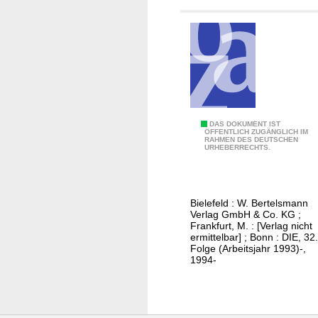
n
g
s
u
m
f
r
a
V
DAS DOKUMENT IST
g
ÖFFENTLICH ZUGÄNGLICH IM
RAHMEN DES DEUTSCHEN
o
e
URHEBERRECHTS.
l
d
k
e
s
r
Bielefeld : W. Bertelsmann
h
S
Verlag GmbH & Co. KG ;
o
Frankfurt, M. : [Verlag nicht
o
ermittelbar] ; Bonn : DIE, 32.
c
z
Folge (Arbeitsjahr 1993)-,
h
1994-
i
s
a
c
l
h
w