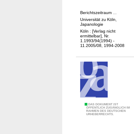
r
e
Berichtszeitraum ...
s
Universität zu Köln,
b
Japanologie
e
Köln : [Verlag nicht
r
ermittelbar], Nr.
1.1993/94(1994) -
i
11.2005/08, 1994-2008
c
h
t
/
J
a
p
a
n
J
DAS DOKUMENT IST
ÖFFENTLICH ZUGÄNGLICH IM
o
RAHMEN DES DEUTSCHEN
a
URHEBERRECHTS.
l
h
o
r
g
e