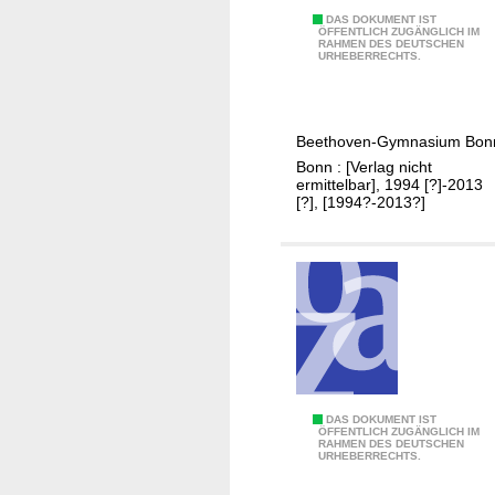
n
B
DAS DOKUMENT IST
n
ÖFFENTLICH ZUGÄNGLICH IM
RAHMEN DES DEUTSCHEN
e
e
URHEBERRECHTS.
e
r
t
e
h
B
Beethoven-Gymnasium Bon
o
a
Bonn : [Verlag nicht
v
l
ermittelbar], 1994 [?]-2013
e
[?], [1994?-2013?]
a
n
n
-
c
G
e
y
m
n
a
s
J
DAS DOKUMENT IST
i
ÖFFENTLICH ZUGÄNGLICH IM
RAHMEN DES DEUTSCHEN
a
u
URHEBERRECHTS.
h
m