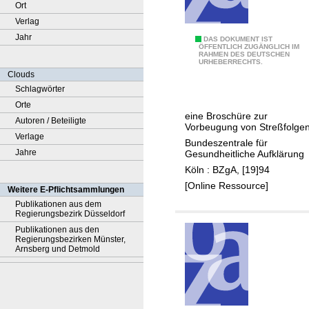
Ort
Verlag
Jahr
A
DAS DOKUMENT IST
ÖFFENTLICH ZUGÄNGLICH IM
RAHMEN DES DEUTSCHEN
c
URHEBERRECHTS.
h
Clouds
t
Schlagwörter
e
Orte
eine Broschüre zur
n
Autoren / Beteiligte
Vorbeugung von Streßfolge
S
Verlage
Bundeszentrale für
i
Jahre
Gesundheitliche Aufklärung
e
Köln : BZgA, [19]94
a
[Online Ressource]
Weitere E-Pflichtsammlungen
u
Publikationen aus dem
Regierungsbezirk Düsseldorf
f
Publikationen aus den
I
Regierungsbezirken Münster,
h
Arnsberg und Detmold
r
e
i