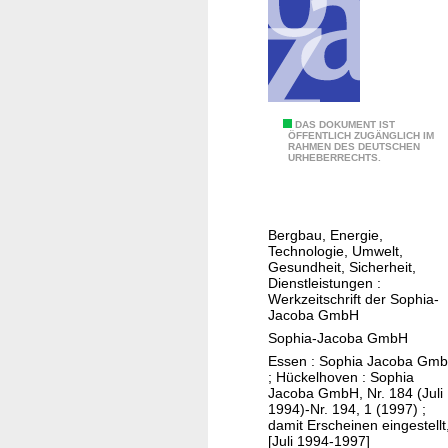
u
u
u
n
K
K
d
ö
ö
D
l
l
u
n
n
r
S
DAS DOKUMENT IST
ÖFFENTLICH ZUGÄNGLICH IM
c
RAHMEN DES DEUTSCHEN
J
URHEBERRECHTS.
h
R
f
e
ü
p
h
Bergbau, Energie,
o
Technologie, Umwelt,
r
r
Gesundheit, Sicherheit,
u
Dienstleistungen :
t
Werkzeitschrift der Sophia-
n
Jacoba GmbH
g
Sophia-Jacoba GmbH
d
Essen : Sophia Jacoba Gm
e
; Hückelhoven : Sophia
r
Jacoba GmbH, Nr. 184 (Juli
1994)-Nr. 194, 1 (1997) ;
"
damit Erscheinen eingestellt
A
[Juli 1994-1997]