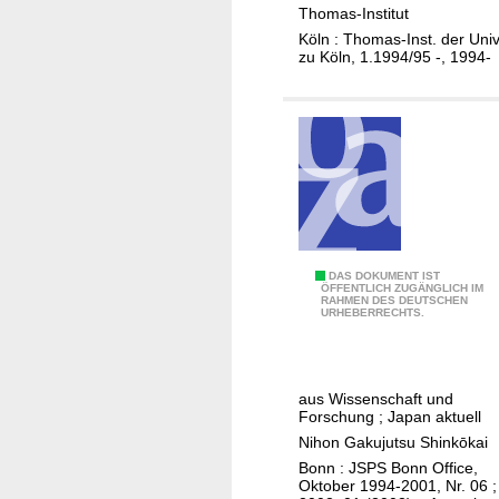
Thomas-Institut
i
s
Köln : Thomas-Inst. der Univ
e
b
zu Köln, 1.1994/95 -, 1994-
,
e
O
r
s
i
t
c
a
h
s
t
i
/
a
T
t
h
J
DAS DOKUMENT IST
ÖFFENTLICH ZUGÄNGLICH IM
i
o
RAHMEN DES DEUTSCHEN
S
URHEBERRECHTS.
s
m
P
c
a
S
h
s
R
aus Wissenschaft und
e
-
u
Forschung ; Japan aktuell
s
I
n
Nihon Gakujutsu Shinkōkai
S
n
d
Bonn : JSPS Bonn Office,
e
s
s
Oktober 1994-2001, Nr. 06 ;