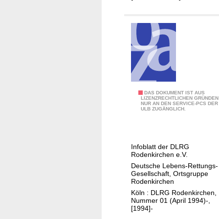
l
l
g
e
m
e
i
n
S
DAS DOKUMENT IST AUS
e
LIZENZRECHTLICHEN GRÜNDEN
NUR AN DEN SERVICE-PCS DER
p
n
ULB ZUGÄNGLICH.
r
B
u
e
n
v
Infoblatt der DLRG
g
ö
Rodenkirchen e.V.
b
l
Deutsche Lebens-Rettungs-
r
Gesellschaft, Ortsgruppe
k
Rodenkirchen
e
e
Köln : DLRG Rodenkirchen,
t
r
Nummer 01 (April 1994)-,
t
[1994]-
u