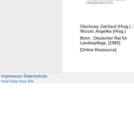
u
URHEBERRECHTS.
r
w
e
Olschowy, Gerhard (Hrsg.)
;
i
Wurzel, Angelika (Hrsg.)
t
Bonn : Deutscher Rat für
e
Landespflege, [1985]
r
[Online Ressource]
e
n
E
Impressum
Datenschutz
n
Visual Library Server 2026
t
w
i
c
k
l
u
n