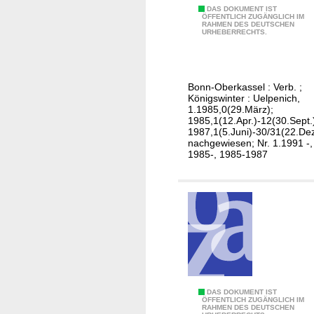
m
O
DAS DOKUMENT IST
W
ÖFFENTLICH ZUGÄNGLICH IM
RAHMEN DES DEUTSCHEN
b
URHEBERRECHTS.
o
e
h
r
n
k
e
Bonn-Oberkassel : Verb. ;
a
Königswinter : Uelpenich,
n
s
1.1985,0(29.März);
1985,1(12.Apr.)-12(30.Sept.
s
1987,1(5.Juni)-30/31(22.Dez
e
nachgewiesen; Nr. 1.1991 -,
1985-, 1985-1987
l
e
r
Z
e
i
t
u
n
W
DAS DOKUMENT IST
g
ÖFFENTLICH ZUGÄNGLICH IM
RAHMEN DES DEUTSCHEN
a