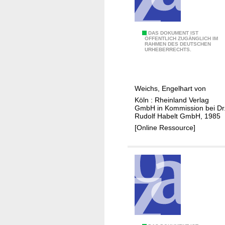
l
a
n
I
DAS DOKUMENT IST
e
ÖFFENTLICH ZUGÄNGLICH IM
RAHMEN DES DEUTSCHEN
n
n
URHEBERRECHTS.
v
u
e
n
n
d
Weichs, Engelhart von
t
B
Köln : Rheinland Verlag
a
a
GmbH in Kommission bei Dr
r
Rudolf Habelt GmbH, 1985
u
d
[Online Ressource]
e
e
n
s
a
A
l
r
s
c
B
h
e
i
i
v
t