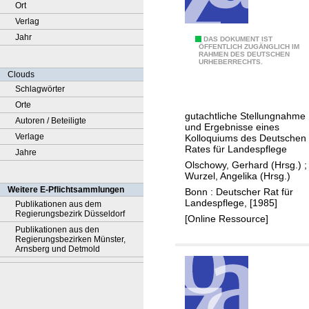
Ort
Verlag
Jahr
F
DAS DOKUMENT IST
ÖFFENTLICH ZUGÄNGLICH IM
RAHMEN DES DEUTSCHEN
l
URHEBERRECHTS.
ä
Clouds
c
Schlagwörter
h
Orte
gutachtliche Stellungnahme
e
Autoren / Beteiligte
und Ergebnisse eines
n
Verlage
Kolloquiums des Deutschen
Rates für Landespflege
s
Jahre
Olschowy, Gerhard (Hrsg.)
;
p
Wurzel, Angelika (Hrsg.)
a
Weitere E-Pflichtsammlungen
Bonn : Deutscher Rat für
r
Landespflege, [1985]
Publikationen aus dem
Regierungsbezirk Düsseldorf
e
[Online Ressource]
Publikationen aus den
n
Regierungsbezirken Münster,
d
Arnsberg und Detmold
e
s
P