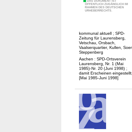
L
DAS DOKUMENT IST
s
r
ÖFFENTLICH ZUGÄNGLICH IM
RAHMEN DES DEUTSCHEN
a
v
a
URHEBERRECHTS.
u
o
g
r
n
z
e
S
u
kommunal aktuell ; SPD-
n
c
u
Zeitung für Laurensberg,
s
Vetschau, Orsbach,
h
m
Vaalserquartier, Kullen, Soer
b
l
w
Steppenberg
ü
o
e
Aachen : SPD-Ortsverein
r
Laurensberg, Nr. 1 (Mai
s
l
1985)-Nr. 20 (Juni 1998) ;
g
s
t
damit Erscheinen eingestellt
e
E
[Mai 1985-Juni 1998]
g
r
i
e
c
r
k
e
s
c
h
t
e