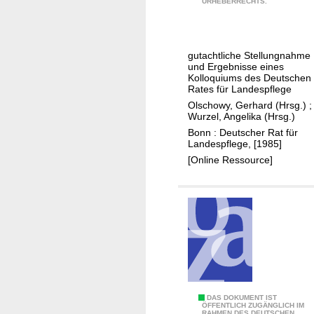
URHEBERRECHTS.
r
u
m
gutachtliche Stellungnahme
A
und Ergebnisse eines
r
Kolloquiums des Deutschen
Rates für Landespflege
t
Olschowy, Gerhard (Hrsg.)
;
e
Wurzel, Angelika (Hrsg.)
n
Bonn : Deutscher Rat für
s
Landespflege, [1985]
c
[Online Ressource]
h
u
t
z
?
Z
DAS DOKUMENT IST
ÖFFENTLICH ZUGÄNGLICH IM
RAHMEN DES DEUTSCHEN