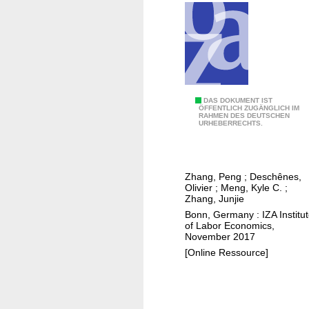
a
c
e
s
i
m
u
T
DAS DOKUMENT IST
ÖFFENTLICH ZUGÄNGLICH IM
l
RAHMEN DES DEUTSCHEN
e
URHEBERRECHTS.
a
m
t
p
o
e
Zhang, Peng
;
Deschênes,
r
r
Olivier
;
Meng, Kyle C.
;
f
a
Zhang, Junjie
o
t
Bonn, Germany : IZA Institu
r
of Labor Economics,
u
November 2017
a
r
[Online Ressource]
c
e
c
e
e
f
l