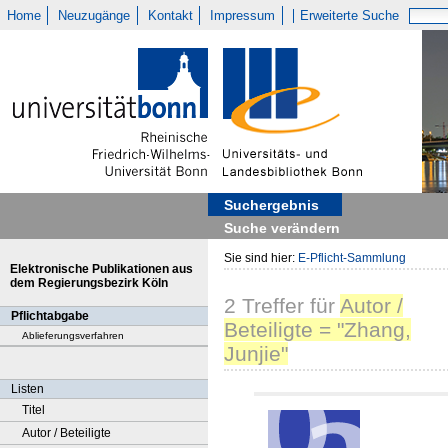
Home
Neuzugänge
Kontakt
Impressum
Erweiterte Suche
Suchergebnis
Suche verändern
Sie sind hier:
E-Pflicht-Sammlung
Elektronische Publikationen aus
dem Regierungsbezirk Köln
2
Treffer
für
Autor /
Pflichtabgabe
Beteiligte = "Zhang,
Ablieferungsverfahren
Junjie"
Listen
Titel
Autor / Beteiligte