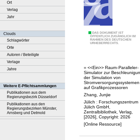
Ort
Verlag
Jahr
A
DAS DOKUMENT IST
Clouds
ÖFFENTLICH ZUGÄNGLICH IM
RAHMEN DES DEUTSCHEN
Schlagwörter
p
URHEBERRECHTS.
Orte
a
Autoren / Beteiligte
r
Verlage
a
= <<Ein>> Raum-Paralleler-
Jahre
l
Simulator zur Beschleunigu
l
der Simulation von
Stromversorgungssystemen
e
Weitere E-Pflichtsammlungen
auf Grafikprozessoren
l
Publikationen aus dem
Zhang, Junjie
Regierungsbezirk Düsseldorf
-
Jülich : Forschungszentrum
Publikationen aus den
i
Jülich GmbH,
Regierungsbezirken Münster,
Zentralbibliothek, Verlag,
n
Arnsberg und Detmold
[2026], Copyright: 2026
-
[Online Ressource]
s
p