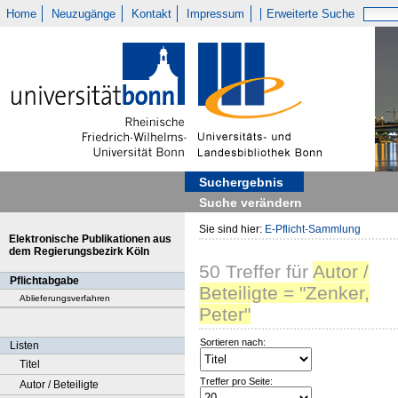
Home
Neuzugänge
Kontakt
Impressum
Erweiterte Suche
Suchergebnis
Suche verändern
Sie sind hier:
E-Pflicht-Sammlung
Elektronische Publikationen aus
dem Regierungsbezirk Köln
50
Treffer
für
Autor /
Pflichtabgabe
Beteiligte = "Zenker,
Ablieferungsverfahren
Peter"
Sortieren nach:
Listen
Titel
Treffer pro Seite:
Autor / Beteiligte