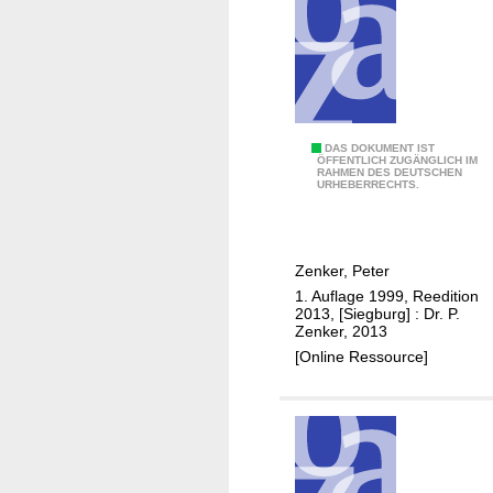
n
s
b
d
e
o
r
r
g
f
b
a
B
DAS DOKUMENT IST
ÖFFENTLICH ZUGÄNGLICH IM
u
RAHMEN DES DEUTSCHEN
r
URHEBERRECHTS.
i
ü
n
c
N
k
Zenker, Peter
e
e
1. Auflage 1999, Reedition
u
n
2013, [Siegburg] : Dr. P.
r
i
Zenker, 2013
a
m
[Online Ressource]
t
B
h
r
a
n
i