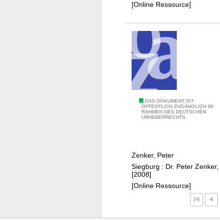
r
[Online Ressource]
o
i
s
d
o
r
f
D
DAS DOKUMENT IST
ÖFFENTLICH ZUGÄNGLICH IM
RAHMEN DES DEUTSCHEN
i
URHEBERRECHTS.
e
g
r
Zenker, Peter
o
Siegburg : Dr. Peter Zenker,
ß
[2008]
e
[Online Ressource]
n
G
u