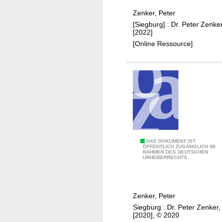
n
e
Zenker, Peter
N
r
[Siegburg] : Dr. Peter Zenker
e
b
[2022]
u
r
[Online Ressource]
r
ü
a
c
t
k
h
e
n
i
m
r
h
G
DAS DOKUMENT IST
ÖFFENTLICH ZUGÄNGLICH IM
e
RAHMEN DES DEUTSCHEN
a
URHEBERRECHTS.
i
s
n
t
i
s
Zenker, Peter
s
t
Siegburg : Dr. Peter Zenker,
c
ä
[2020], © 2020