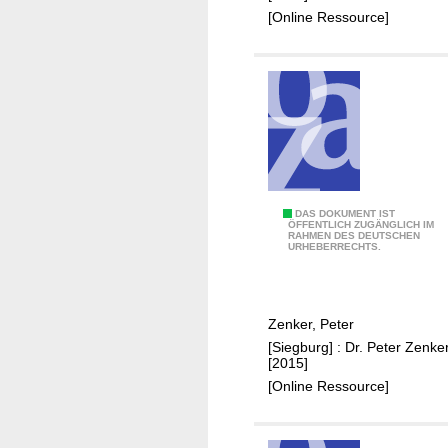
t
h
[Online Ressource]
e
l
n
e
n
b
e
r
g
b
a
B
DAS DOKUMENT IST
ÖFFENTLICH ZUGÄNGLICH IM
u
RAHMEN DES DEUTSCHEN
r
URHEBERRECHTS.
i
a
n
u
F
n
Zenker, Peter
r
k
[Siegburg] : Dr. Peter Zenker
i
o
[2015]
m
h
[Online Ressource]
m
l
e
e
r