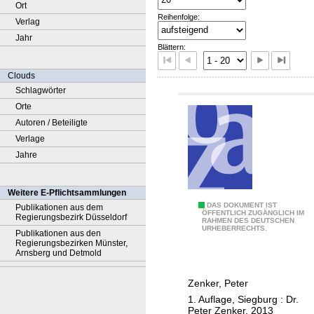
Ort
Reihenfolge:
Verlag
Jahr
Blättern:
Clouds
Schlagwörter
Orte
Autoren / Beteiligte
Verlage
Jahre
Weitere E-Pflichtsammlungen
A
DAS DOKUMENT IST
Publikationen aus dem
ÖFFENTLICH ZUGÄNGLICH IM
Regierungsbezirk Düsseldorf
RAHMEN DES DEUTSCHEN
i
URHEBERRECHTS.
Publikationen aus den
r
Regierungsbezirken Münster,
Arnsberg und Detmold
p
o
Zenker, Peter
r
1. Auflage, Siegburg : Dr.
t
Peter Zenker, 2013