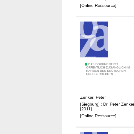
G
[Online Ressource]
e
w
e
r
b
e
p
a
r
A
DAS DOKUMENT IST
ÖFFENTLICH ZUGÄNGLICH IM
k
RAHMEN DES DEUTSCHEN
n
URHEBERRECHTS.
J
t
u
o
n
n
Zenker, Peter
k
S
[Siegburg] : Dr. Peter Zenker
e
c
[2011]
r
h
[Online Ressource]
s
u
r
l