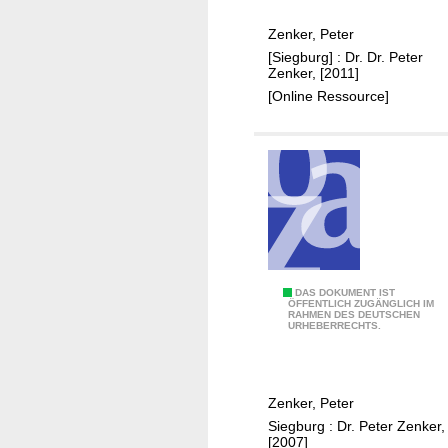
n
Zenker, Peter
k
[Siegburg] : Dr. Dr. Peter
o
Zenker, [2011]
h
[Online Ressource]
l
e
u
n
d
R
i
s
p
B
DAS DOKUMENT IST
ÖFFENTLICH ZUGÄNGLICH IM
e
RAHMEN DES DEUTSCHEN
r
URHEBERRECHTS.
n
a
t
u
o
n
Zenker, Peter
m
k
Siegburg : Dr. Peter Zenker,
a
o
[2007]