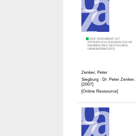
t
e
d
e
s
B
D
DAS DOKUMENT IST
ÖFFENTLICH ZUGÄNGLICH IM
r
RAHMEN DES DEUTSCHEN
i
URHEBERRECHTS.
a
e
u
G
n
e
Zenker, Peter
k
s
Siegburg : Dr. Peter Zenker,
o
o
[2007]
h
l
[Online Ressource]
l
e
e
i
n
-
b
S
e
i
r
e