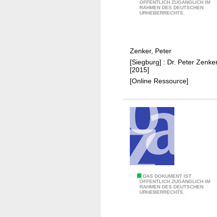
ÖFFENTLICH ZUGÄNGLICH IM
u
RAHMEN DES DEUTSCHEN
a
URHEBERRECHTS.
r
s
g
F
l
Zenker, Peter
ü
[Siegburg] : Dr. Peter Zenker
c
[2015]
h
[Online Ressource]
t
l
i
n
g
s
l
a
g
F
DAS DOKUMENT IST
ÖFFENTLICH ZUGÄNGLICH IM
e
RAHMEN DES DEUTSCHEN
ö
URHEBERRECHTS.
r
r
i
d