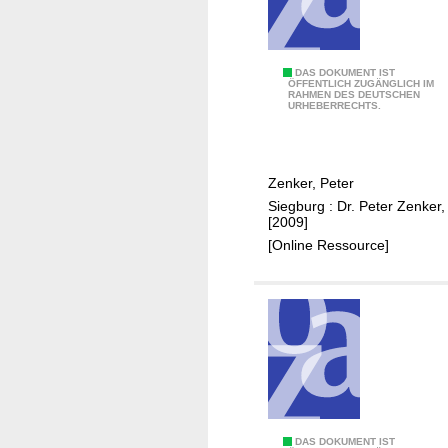
t
z
e
E
DAS DOKUMENT IST
r
ÖFFENTLICH ZUGÄNGLICH IM
RAHMEN DES DEUTSCHEN
r
P
URHEBERRECHTS.
z
a
b
r
e
k
Zenker, Peter
r
Siegburg : Dr. Peter Zenker,
g
[2009]
b
[Online Ressource]
a
u
i
n
S
i
e
g
b
D
DAS DOKUMENT IST