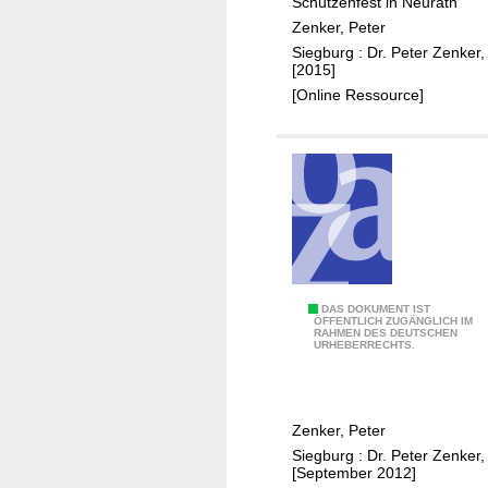
Schützenfest in Neurath
a
T
e
Zenker, Peter
u
o
,
Siegburg : Dr. Peter Zenker,
r
S
[2015]
f
i
[Online Ressource]
t
t
e
,
H
e
i
m
a
G
DAS DOKUMENT IST
ÖFFENTLICH ZUGÄNGLICH IM
t
RAHMEN DES DEUTSCHEN
o
URHEBERRECHTS.
l
f
i
Zenker, Peter
n
Siegburg : Dr. Peter Zenker,
T
[September 2012]