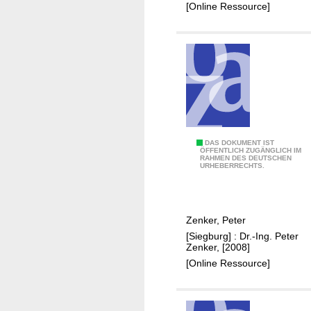
h
t
[Online Ressource]
e
t
n
e
B
n
r
i
a
n
u
N
n
e
k
u
o
r
D
DAS DOKUMENT IST
ÖFFENTLICH ZUGÄNGLICH IM
h
a
RAHMEN DES DEUTSCHEN
i
URHEBERRECHTS.
l
t
e
e
h
G
n
e
Zenker, Peter
r
s
[Siegburg] : Dr.-Ing. Peter
e
c
Zenker, [2008]
v
h
[Online Ressource]
i
i
e
c
r
h