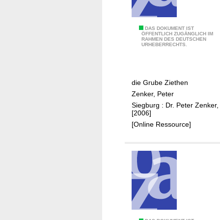
n
h
a
e
u
u
B
DAS DOKUMENT IST
ÖFFENTLICH ZUGÄNGLICH IM
s
n
RAHMEN DES DEUTSCHEN
e
URHEBERRECHTS.
N
d
r
e
S
g
u
e
b
die Grube Ziethen
r
e
a
Zenker, Peter
a
n
u
Siegburg : Dr. Peter Zenker,
t
i
i
[2006]
h
n
n
[Online Ressource]
N
S
e
e
u
l
r
i
a
g
t
e
h
n
t