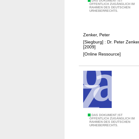
h
B
DAS DOKUMENT IST
ÖFFENTLICH ZUGÄNGLICH IM
a
RAHMEN DES DEUTSCHEN
r
URHEBERRECHTS.
l
a
u
u
n
n
Zenker, Peter
d
k
[Siegburg] : Dr. Peter Zenker
W
o
[2009]
e
h
[Online Ressource]
i
l
n
e
g
i
a
n
r
S
t
i
s
e
g
g
a
b
B
DAS DOKUMENT IST
ÖFFENTLICH ZUGÄNGLICH IM
s
u
RAHMEN DES DEUTSCHEN
r
URHEBERRECHTS.
s
r
a
e
g
u