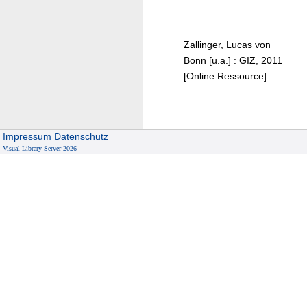
T
r
o
g
o
i
Zallinger, Lucas von
l
n
Bonn [u.a.] : GIZ, 2011
b
g
[Online Ressource]
o
c
x
o
u
Impressum
Datenschutz
n
Visual Library Server 2026
t
r
i
e
s