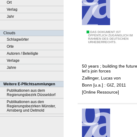
Ort
Verlag
Jahr
I
DAS DOKUMENT IST
Clouds
ÖFFENTLICH ZUGÄNGLICH IM
RAHMEN DES DEUTSCHEN
Schlagwörter
T
URHEBERRECHTS.
Orte
s
Autoren / Beteiligte
e
Verlage
c
50 years ; building the future
Jahre
t
let's join forces
o
Zallinger, Lucas von
r
Weitere E-Pflichtsammlungen
Bonn [u.a.] : GIZ, 2011
p
Publikationen aus dem
[Online Ressource]
Regierungsbezirk Düsseldorf
r
Publikationen aus den
o
Regierungsbezirken Münster,
m
Arnsberg und Detmold
o
t
i