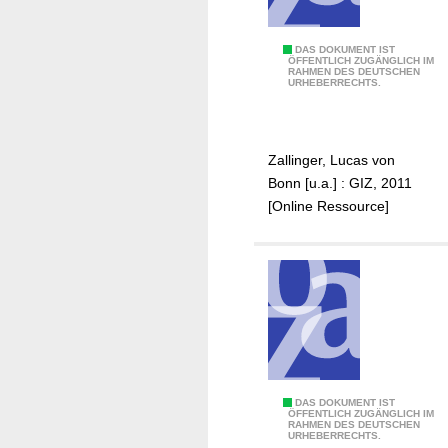
o
n
i
1
DAS DOKUMENT IST
ÖFFENTLICH ZUGÄNGLICH IM
n
RAHMEN DES DEUTSCHEN
:
URHEBERRECHTS.
d
M
e
a
v
n
Zallinger, Lucas von
e
u
Bonn [u.a.] : GIZ, 2011
l
a
[Online Ressource]
o
l
p
i
n
g
a
n
d
e
2
DAS DOKUMENT IST
ÖFFENTLICH ZUGÄNGLICH IM
m
RAHMEN DES DEUTSCHEN
:
URHEBERRECHTS.
e