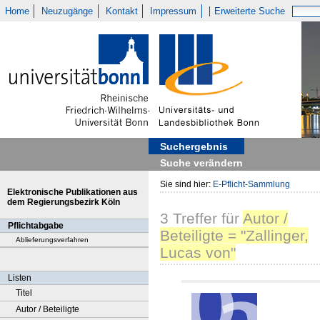
Home
Neuzugänge
Kontakt
Impressum
Erweiterte Suche
Suchergebnis
Suche verändern
Sie sind hier:
E-Pflicht-Sammlung
Elektronische Publikationen aus
dem Regierungsbezirk Köln
3
Treffer
für
Autor /
Pflichtabgabe
Beteiligte = "Zallinger,
Ablieferungsverfahren
Lucas von"
Listen
Titel
Autor / Beteiligte