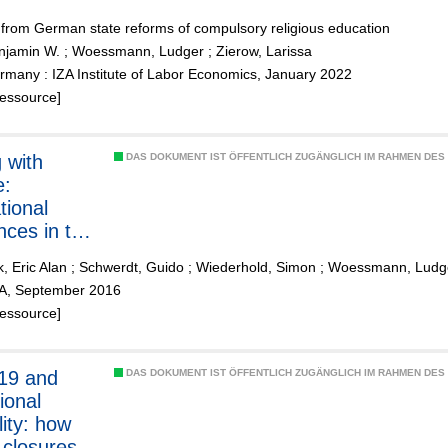
from German state reforms of compulsory religious education
njamin W.
;
Woessmann, Ludger
;
Zierow, Larissa
many : IZA Institute of Labor Economics, January 2022
Ressource]
 with
DAS DOKUMENT IST ÖFFENTLICH ZUGÄNGLICH IM RAHMEN DE
e:
tional
nces in the
 to skills
, Eric Alan
;
Schwerdt, Guido
;
Wiederhold, Simon
;
Woessmann, Ludg
ZA, September 2016
Ressource]
19 and
DAS DOKUMENT IST ÖFFENTLICH ZUGÄNGLICH IM RAHMEN DE
ional
lity: how
 closures