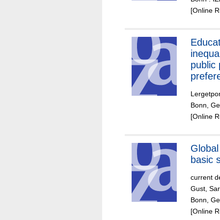
[Online 
Educat
inequa
public 
prefer
eviden
Lergetpor
repres
Bonn, Ger
survey
[Online 
experi
Global
basic s
current d
Gust, Sa
Bonn, Ger
[Online 