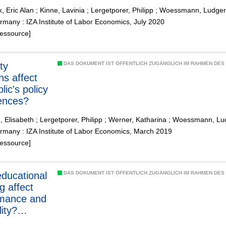
ience and
, Eric Alan
;
Kinne, Lavinia
;
Lergetporer, Philipp
;
Woessmann, Ludger
king
many : IZA Institute of Labor Economics, July 2020
Ressource]
ty
DAS DOKUMENT IST ÖFFENTLICH ZUGÄNGLICH IM RAHMEN DE
ns affect
lic's policy
ences?
, Elisabeth
;
Lergetporer, Philipp
;
Werner, Katharina
;
Woessmann, Lu
rmany : IZA Institute of Labor Economics, March 2019
Ressource]
ducational
DAS DOKUMENT IST ÖFFENTLICH ZUGÄNGLICH IM RAHMEN DE
g affect
rmance and
ity?
ences-in-