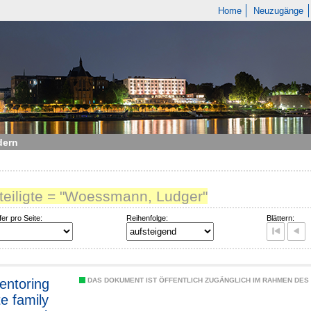
Home
Neuzugänge
dern
eteiligte = "Woessmann, Ludger"
fer pro Seite:
Reihenfolge:
Blättern:
entoring
DAS DOKUMENT IST ÖFFENTLICH ZUGÄNGLICH IM RAHMEN DE
te family