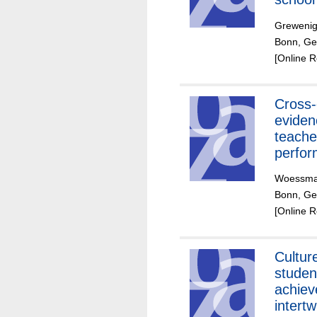
affect
Grewenig
high-a
Bonn, Ger
studen
[Online 
Cross-
eviden
teache
perfo
Woessma
Bonn, Ge
[Online 
Cultur
studen
achiev
intertw