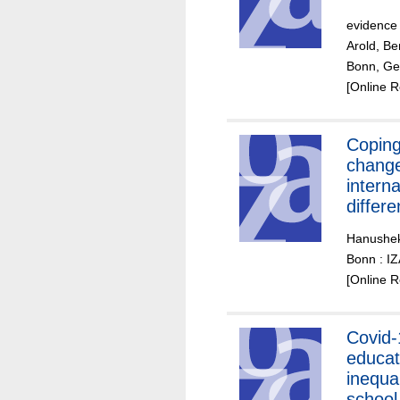
evidence 
Arold, Be
Bonn, Ger
[Online 
Coping
chang
interna
differe
returns
Hanushek
Bonn : I
[Online 
Covid-
educat
inequa
school