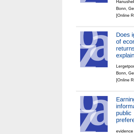
Hanushek
differ
Bonn, Ge
eviden
[Online 
countr
Does i
of eco
return
explai
educat
Lergetpor
aspira
Bonn, Ger
Eviden
[Online 
repres
survey
experi
Earnin
inform
public
prefer
univers
evidence