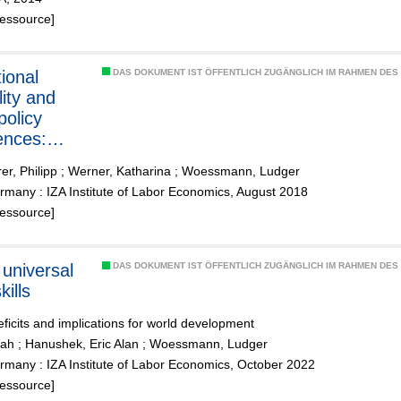
Ressource]
ional
DAS DOKUMENT IST ÖFFENTLICH ZUGÄNGLICH IM RAHMEN DE
lity and
policy
ences:
ce from
er, Philipp
;
Werner, Katharina
;
Woessmann, Ludger
entative
many : IZA Institute of Labor Economics, August 2018
Ressource]
ments
 universal
DAS DOKUMENT IST ÖFFENTLICH ZUGÄNGLICH IM RAHMEN DE
kills
eficits and implications for world development
rah
;
Hanushek, Eric Alan
;
Woessmann, Ludger
many : IZA Institute of Labor Economics, October 2022
Ressource]