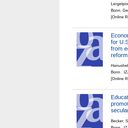
Lergetpor
Bonn, Ge
[Online 
Econom
for U.
from e
reform
Hanushek
Bonn : I
[Online 
Educat
promo
secula
Becker, 
Bonn : I