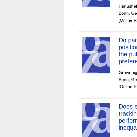
of pat
Hanushek
risk-ta
Bonn, Ger
[Online 
Do par
positio
the pub
prefer
Grewenig
Bonn, Ge
[Online 
Does e
trackin
perfo
inequal
Differ