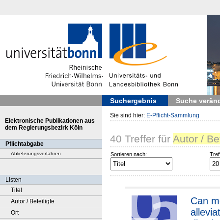
Suchergebnis
Suche verän
Sie sind hier:
E-Pflicht-Sammlung
Elektronische Publikationen aus
dem Regierungsbezirk Köln
40
Treffer
für
Autor / B
Pflichtabgabe
Ablieferungsverfahren
Sortieren nach:
Tref
Listen
Titel
Can m
Autor / Beteiligte
allevia
Ort