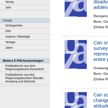
disadv
Verlag
adole
Jahr
field 
Resnjansk
to imp
Clouds
Bonn, Ger
market
Schlagwörter
[Online 
Orte
Autoren / Beteiligte
Can on
Verlage
survey
Jahre
repres
entire
Weitere E-Pflichtsammlungen
Publikationen aus dem
Grewenig
Regierungsbezirk Düsseldorf
Bonn, Ge
Publikationen aus den
Regierungsbezirken Münster,
[Online 
Arnsberg und Detmold
Can sc
change
attitu