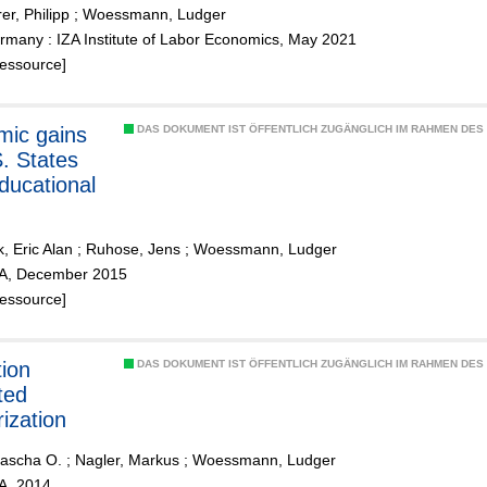
er, Philipp
;
Woessmann, Ludger
rmany : IZA Institute of Labor Economics, May 2021
Ressource]
ic gains
DAS DOKUMENT IST ÖFFENTLICH ZUGÄNGLICH IM RAHMEN DE
S. States
ducational
, Eric Alan
;
Ruhose, Jens
;
Woessmann, Ludger
ZA, December 2015
Ressource]
ion
DAS DOKUMENT IST ÖFFENTLICH ZUGÄNGLICH IM RAHMEN DE
ted
rization
Sascha O.
;
Nagler, Markus
;
Woessmann, Ludger
ZA, 2014