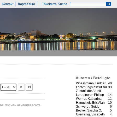
Kontakt
Impressum
Erweiterte Suche
Autoren / Beteiligte
Woessmann, Ludger
40
Forschungsinstitut zur
33
Zukunft der Arbeit
Lergetporer, Philipp
14
Werner, Katharina
11
Hanushek, Eric Alan
10
S DEUTSCHEN URHEBERRECHTS.
Schwerdt, Guido
6
Becker, Sascha O.
5
Grewenig, Elisabeth
4