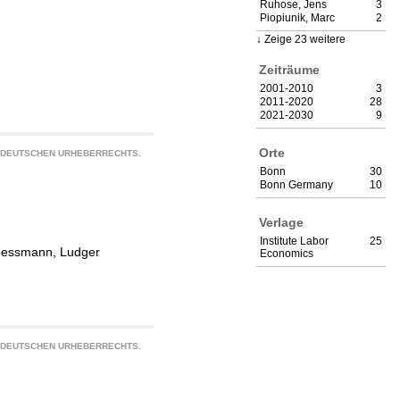
Ruhose, Jens
3
Piopiunik, Marc
2
Zeige 23 weitere
Zeiträume
2001-2010
3
2011-2020
28
2021-2030
9
Orte
S DEUTSCHEN URHEBERRECHTS.
Bonn
30
Bonn Germany
10
Verlage
Institute Labor
25
essmann, Ludger
Economics
S DEUTSCHEN URHEBERRECHTS.