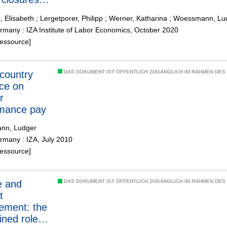
 low- and
, Elisabeth
;
Lergetporer, Philipp
;
Werner, Katharina
;
Woessmann, Lu
chieving
many : IZA Institute of Labor Economics, October 2020
ts
Ressource]
country
DAS DOKUMENT IST ÖFFENTLICH ZUGÄNGLICH IM RAHMEN DE
ce on
r
rmance pay
nn, Ludger
rmany : IZA, July 2010
Ressource]
e and
DAS DOKUMENT IST ÖFFENTLICH ZUGÄNGLICH IM RAHMEN DE
t
ement: the
ined roles