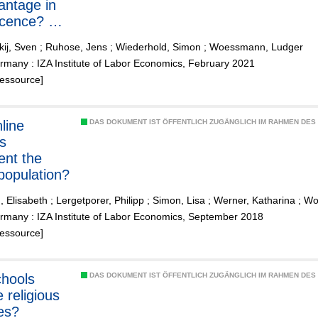
antage in
scence? A
experiment
ij, Sven
;
Ruhose, Jens
;
Wiederhold, Simon
;
Woessmann, Ludger
rove labor-
many : IZA Institute of Labor Economics, February 2021
 prospects
Ressource]
line
DAS DOKUMENT IST ÖFFENTLICH ZUGÄNGLICH IM RAHMEN DE
s
ent the
 population?
, Elisabeth
;
Lergetporer, Philipp
;
Simon, Lisa
;
Werner, Katharina
;
Wo
rmany : IZA Institute of Labor Economics, September 2018
Ressource]
hools
DAS DOKUMENT IST ÖFFENTLICH ZUGÄNGLICH IM RAHMEN DE
 religious
des?