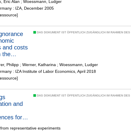
, Eric Alan
;
Woessmann, Ludger
ences
rmany : IZA, December 2005
ce across
Ressource]
ies
gnorance
DAS DOKUMENT IST ÖFFENTLICH ZUGÄNGLICH IM RAHMEN DE
nomic
s and costs
n the
ional
er, Philipp
;
Werner, Katharina
;
Woessmann, Ludger
tion gap?
many : IZA Institute of Labor Economics, April 2018
ce from
Ressource]
entative
ments
gs
DAS DOKUMENT IST ÖFFENTLICH ZUGÄNGLICH IM RAHMEN DE
ation and
ences for
ity tuition
 from representative experiments