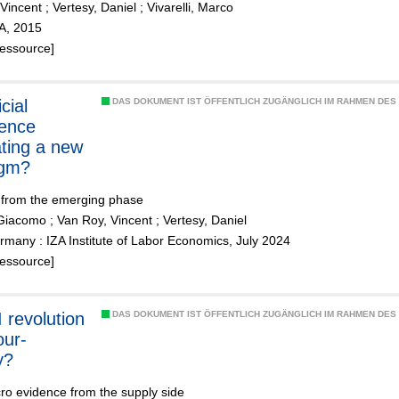
 Vincent
;
Vertesy, Daniel
;
Vivarelli, Marco
e
ZA, 2015
Ressource]
icial
DAS DOKUMENT IST ÖFFENTLICH ZUGÄNGLICH IM RAHMEN DE
gence
ting a new
igm?
 from the emerging phase
 Giacomo
;
Van Roy, Vincent
;
Vertesy, Daniel
many : IZA Institute of Labor Economics, July 2024
Ressource]
 revolution
DAS DOKUMENT IST ÖFFENTLICH ZUGÄNGLICH IM RAHMEN DE
our-
y?
ro evidence from the supply side