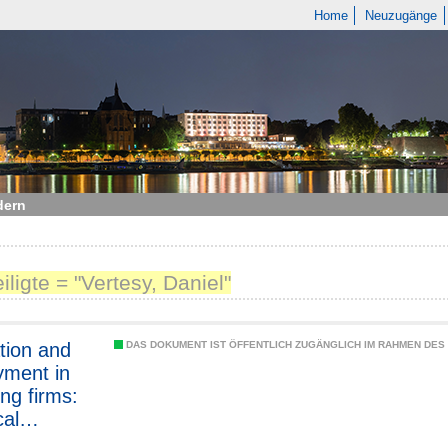
Home
Neuzugänge
dern
iligte = "Vertesy, Daniel"
tion and
DAS DOKUMENT IST ÖFFENTLICH ZUGÄNGLICH IM RAHMEN DE
ment in
ing firms:
cal
ce from