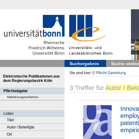
Suchergebnis
Suche verän
Sie sind hier:
E-Pflicht-Sammlung
Elektronische Publikationen aus
dem Regierungsbezirk Köln
3
Treffer
für
Autor / Bete
Pflichtabgabe
Ablieferungsverfahren
Innova
Listen
employ
Titel
patent
Autor / Beteiligte
empiri
Ort
eviden