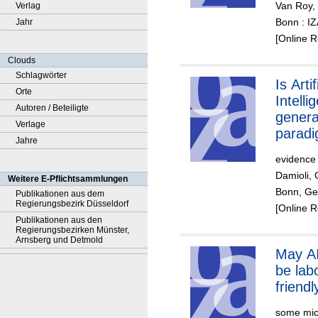
Van Roy,
Verlag
Europ
Bonn : I
Jahr
[Online 
Clouds
Schlagwörter
Is Artif
Orte
Intelli
Autoren / Beteiligte
genera
Verlage
parad
Jahre
evidence
Damioli,
Weitere E-Pflichtsammlungen
Bonn, Ger
Publikationen aus dem
Regierungsbezirk Düsseldorf
[Online 
Publikationen aus den
Regierungsbezirken Münster,
Arnsberg und Detmold
May AI
be lab
friendl
some mic