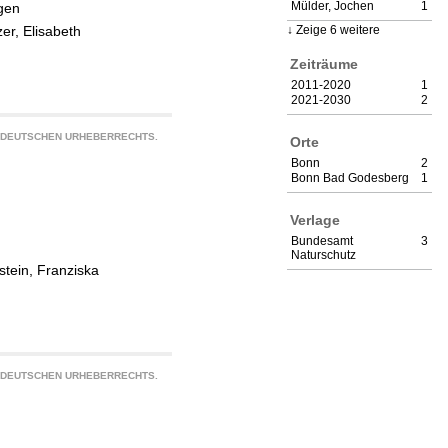
Mülder, Jochen
1
ngen
zer, Elisabeth
Zeige 6 weitere
Zeiträume
2011-2020
1
2021-2030
2
S DEUTSCHEN URHEBERRECHTS.
Orte
Bonn
2
Bonn Bad Godesberg
1
Verlage
Bundesamt
3
Naturschutz
stein, Franziska
S DEUTSCHEN URHEBERRECHTS.