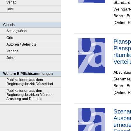
Standardi
Verlag
ng
Weingart
Jahr
Bonn : B
[Online 
Clouds
Schlagwörter
Orte
Plansp
Autoren / Beteiligte
Plansp
Verlage
räumli
Jahre
Vertei
erneue
Abschlus
Weitere E-Pflichtsammlungen
Energi
Stemmer,
Publikationen aus dem
in
Regierungsbezirk Düsseldorf
Bonn : B
Beispi
Publikationen aus den
[Online 
Auswi
Regierungsbezirken Münster,
Arnsberg und Detmold
des Au
erneue
Szenar
Energi
Ausba
und La
erneue