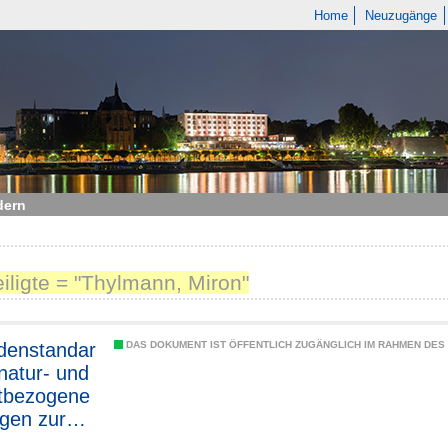
Home
Neuzugänge
dern
eiligte = "Thylmann, Miron"
denstandar
DAS DOKUMENT IST ÖFFENTLICH ZUGÄNGLICH IM RAHMEN DE
 natur- und
tbezogene
gen zur
sfachplanu