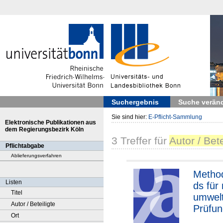
Suchergebnis
Suche verän
Sie sind hier:
E-Pflicht-Sammlung
Elektronische Publikationen aus
dem Regierungsbezirk Köln
3
Treffer
für
Autor / Bet
Pflichtabgabe
Ablieferungsverfahren
Metho
Listen
ds für
Titel
umwel
Autor / Beteiligte
Prüfun
Ort
Bunde