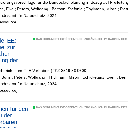
sierungsvorschläge für die Bundesfachplanung in Bezug auf Freileitu
en, Elke
;
Peters, Wolfgang
;
Beithan, Stefanie
;
Thylmann, Miron
;
Plat
undesamt für Naturschutz, 2024
Ressource]
iel EE:
DAS DOKUMENT IST ÖFFENTLICH ZUGÄNGLICH IM RAHMEN DE
iel zur
chen
lung der
rbaren
sbericht zum F+E-Vorhaben (FKZ 3519 86 0600)
en-Anlagen
 Boris
;
Peters, Wolfgang
;
Thylmann, Miron
;
Schicketanz, Sven
;
Bern
undesamt für Naturschutz, 2024
elregionen:
Ressource]
rkungen
sbaus der
rbaren
ien für den
DAS DOKUMENT IST ÖFFENTLICH ZUGÄNGLICH IM RAHMEN DE
e auf Natur
u der
ndschaft
rbaren