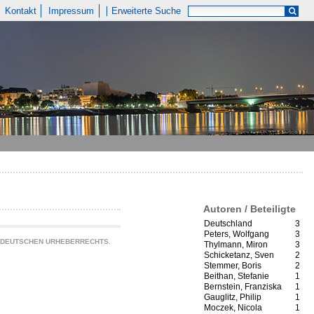
Kontakt
Impressum
Erweiterte Suche
Autoren / Beteiligte
Deutschland
3
Peters, Wolfgang
3
S DEUTSCHEN URHEBERRECHTS.
Thylmann, Miron
3
Schicketanz, Sven
2
Stemmer, Boris
2
Beithan, Stefanie
1
Bernstein, Franziska
1
Gauglitz, Philip
1
Moczek, Nicola
1