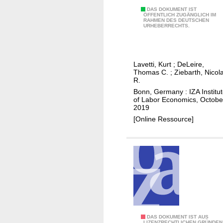
c
H
DAS DOKUMENT IST
i
ÖFFENTLICH ZUGÄNGLICH IM
RAHMEN DES DEUTSCHEN
o
n
URHEBERRECHTS.
w
s
d
u
o
r
Lavetti, Kurt
;
DeLeire,
l
a
Thomas C.
;
Ziebarth, Nicol
o
R.
n
w
Bonn, Germany : IZA Institu
c
of Labor Economics, Octobe
-
e
2019
i
c
[Online Ressource]
n
o
c
v
o
e
m
r
e
a
e
g
n
e
r
f
o
K
DAS DOKUMENT IST AUS
o
LIZENZRECHTLICHEN GRÜNDEN