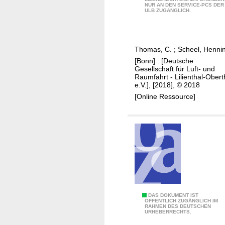
l
NUR AN DEN SERVICE-PCS DER
a
r
ULB ZUGÄNGLICH.
l
b
c
e
i
h
e
n
i
Thomas, C.
;
Scheel, Henni
s
e
l
[Bonn] : [Deutsche
i
n
d
Gesellschaft für Luft- und
n
a
l
Raumfahrt - Lilienthal-Obert
e.V.], [2018], © 2018
t
k
e
[Online Ressource]
h
u
s
e
s
s
a
t
a
f
i
d
f
k
u
o
i
l
r
n
t
d
d
s
a
e
o
M
DAS DOKUMENT IST
b
ÖFFENTLICH ZUGÄNGLICH IM
r
n
RAHMEN DES DEUTSCHEN
e
l
URHEBERRECHTS.
L
l
d