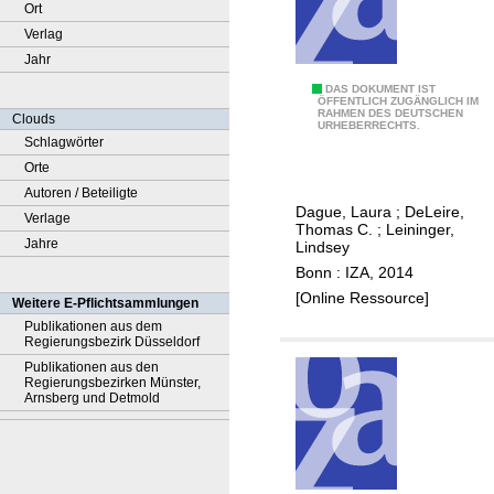
Ort
Verlag
Jahr
T
DAS DOKUMENT IST
ÖFFENTLICH ZUGÄNGLICH IM
RAHMEN DES DEUTSCHEN
h
Clouds
URHEBERRECHTS.
e
Schlagwörter
e
Orte
f
Autoren / Beteiligte
Dague, Laura
;
DeLeire,
f
Verlage
Thomas C.
;
Leininger,
e
Jahre
Lindsey
c
Bonn : IZA, 2014
t
[Online Ressource]
Weitere E-Pflichtsammlungen
o
Publikationen aus dem
Regierungsbezirk Düsseldorf
f
Publikationen aus den
p
Regierungsbezirken Münster,
u
Arnsberg und Detmold
b
l
i