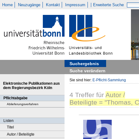
Home
Neuzugänge
Kontakt
Impressum
Erweiterte Suche
Suchergebnis
Suche verändern
Sie sind hier:
E-Pflicht-Sammlung
Elektronische Publikationen aus
dem Regierungsbezirk Köln
4
Treffer
für
Autor /
Pflichtabgabe
Beteiligte = "Thomas, C
Ablieferungsverfahren
Listen
Titel
Autor / Beteiligte