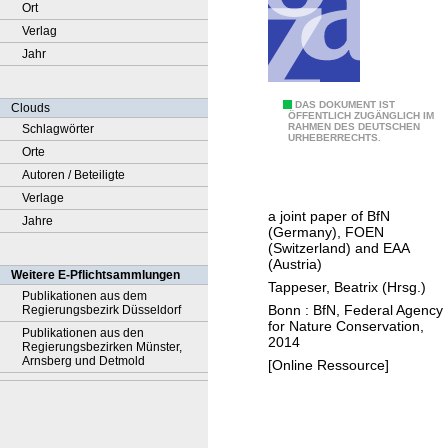
Ort
Verlag
Jahr
A
DAS DOKUMENT IST
Clouds
ÖFFENTLICH ZUGÄNGLICH IM
RAHMEN DES DEUTSCHEN
Schlagwörter
g
URHEBERRECHTS.
Orte
r
Autoren / Beteiligte
o
Verlage
n
a joint paper of BfN
Jahre
o
(Germany), FOEN
m
(Switzerland) and EAA
(Austria)
i
Weitere E-Pflichtsammlungen
Tappeser, Beatrix (Hrsg.)
c
Publikationen aus dem
Bonn : BfN, Federal Agency
Regierungsbezirk Düsseldorf
a
for Nature Conservation,
Publikationen aus den
n
2014
Regierungsbezirken Münster,
d
Arnsberg und Detmold
[Online Ressource]
e
n
v