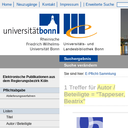
Home
Neuzugänge
Kontakt
Impressum
Erweiterte Suche
Suchergebnis
Suche verändern
Sie sind hier:
E-Pflicht-Sammlung
Elektronische Publikationen aus
dem Regierungsbezirk Köln
1
Treffer
für
Autor /
Pflichtabgabe
Beteiligte = "Tappeser,
Ablieferungsverfahren
Beatrix"
Listen
Titel
Autor / Beteiligte