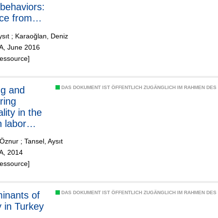
 behaviors:
ce from
ysıt
;
Karaoğlan, Deniz
ZA, June 2016
Ressource]
ng and
DAS DOKUMENT IST ÖFFENTLICH ZUGÄNGLICH IM RAHMEN DE
ring
lity in the
h labor
t
f Öznur
;
Tansel, Aysıt
ZA, 2014
Ressource]
inants of
DAS DOKUMENT IST ÖFFENTLICH ZUGÄNGLICH IM RAHMEN DE
y in Turkey