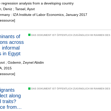
e regression analysis from a developing country
n, Deniz
;
Tansel, Aysıt
many : IZA Institute of Labor Economics, January 2017
Ressource]
inants of
DAS DOKUMENT IST ÖFFENTLICH ZUGÄNGLICH IM RAHMEN DE
tions across
, informal
s in Egypt
ysıt
;
Ozdemir, Zeynel Abidin
ZA, 2015
Ressource]
grants
DAS DOKUMENT IST ÖFFENTLICH ZUGÄNGLICH IM RAHMEN DE
lect along
l traits?
ce from