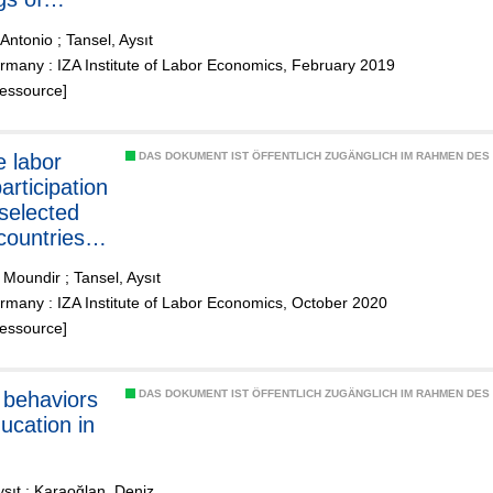
sh women
 Antonio
;
Tansel, Aysıt
many : IZA Institute of Labor Economics, February 2019
Ressource]
 labor
DAS DOKUMENT IST ÖFFENTLICH ZUGÄNGLICH IM RAHMEN DE
articipation
 selected
ountries:
-period-
, Moundir
;
Tansel, Aysıt
 analysis
many : IZA Institute of Labor Economics, October 2020
a, Egypt,
Ressource]
, Palestine
nisia)
 behaviors
DAS DOKUMENT IST ÖFFENTLICH ZUGÄNGLICH IM RAHMEN DE
ucation in
ysıt
;
Karaoğlan, Deniz