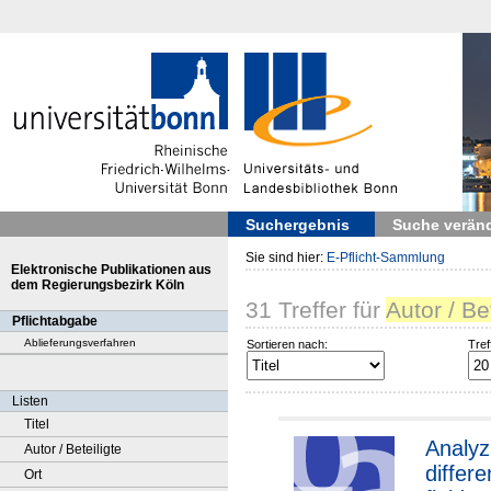
Suchergebnis
Suche verän
Sie sind hier:
E-Pflicht-Sammlung
Elektronische Publikationen aus
dem Regierungsbezirk Köln
31
Treffer
für
Autor / Be
Pflichtabgabe
Ablieferungsverfahren
Sortieren nach:
Tref
Listen
Titel
Analyz
Autor / Beteiligte
differe
Ort