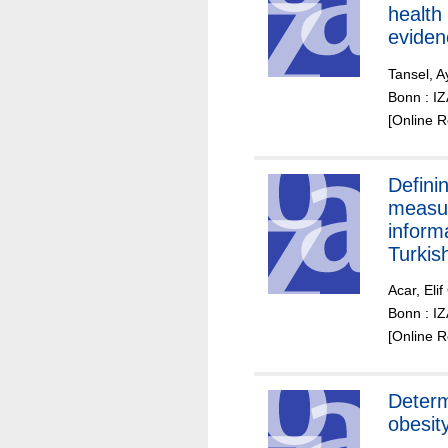
health
eviden
Turkey
Tansel, A
Bonn : I
[Online 
Defini
measu
informa
Turkis
marke
Acar, Eli
Bonn : I
[Online 
Determ
obesit