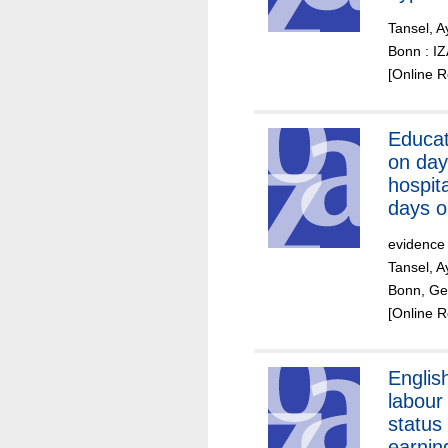
for Ca
Tansel, A
Bonn : I
[Online 
Educat
on day
hospit
days o
by gen
evidence
Tansel, A
Bonn, Ge
[Online 
English
labour
status
earnin