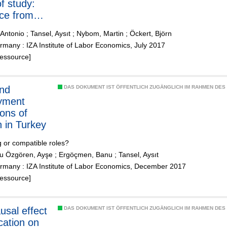
of study:
ce from
 Antonio
;
Tansel, Aysıt
;
Nybom, Martin
;
Öckert, Björn
many : IZA Institute of Labor Economics, July 2017
Ressource]
and
DAS DOKUMENT IST ÖFFENTLICH ZUGÄNGLICH IM RAHMEN DE
yment
ions of
 in Turkey
ng or compatible roles?
u Özgören, Ayşe
;
Ergöçmen, Banu
;
Tansel, Aysıt
rmany : IZA Institute of Labor Economics, December 2017
Ressource]
DAS DOKUMENT IST ÖFFENTLICH ZUGÄNGLICH IM RAHMEN DE
cation on