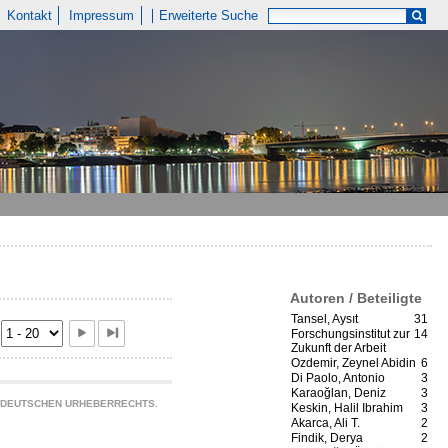
Kontakt
Impressum
Erweiterte Suche
Autoren / Beteiligte
Tansel, Aysıt
31
Forschungsinstitut zur
14
Zukunft der Arbeit
Ozdemir, Zeynel Abidin
6
Di Paolo, Antonio
3
Karaoğlan, Deniz
3
S DEUTSCHEN URHEBERRECHTS.
Keskin, Halil Ibrahim
3
Akarca, Ali T.
2
Findik, Derya
2