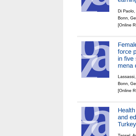
Turki
Di Paolo,
Bonn, Ger
[Online 
Female
force p
in five
mena c
an age
Lassassi
cohort
Bonn, Ger
(Algeri
[Online 
Jordan
and Tu
Health
and ed
Turkey
Tansel, A