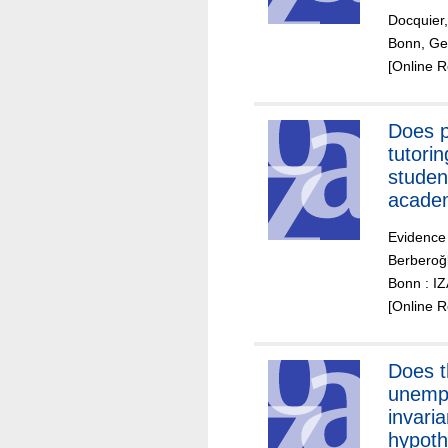
the M
Docquier,
countr
Bonn, Ge
[Online 
Does p
tutori
studen
acade
perfo
Evidence
Berberoǧl
Bonn : I
[Online 
Does t
unemp
invari
hypoth