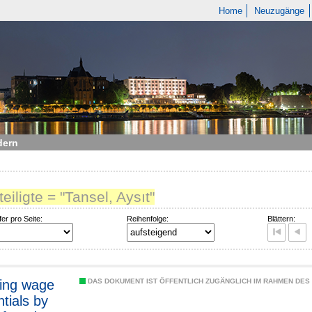
Home
Neuzugänge
dern
teiligte = "Tansel, Aysıt"
fer pro Seite:
Reihenfolge:
Blättern:
ing wage
DAS DOKUMENT IST ÖFFENTLICH ZUGÄNGLICH IM RAHMEN DE
ntials by