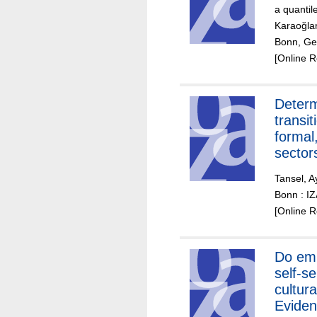
a quantil
Karaoğla
Bonn, Ger
[Online 
Determ
transi
formal
sector
Tansel, A
Bonn : I
[Online 
Do emi
self-se
cultura
Eviden