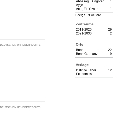
Abbasoğlu Özgören,
1
Ayşe
Acar, Elif Öznur
1
Zeige 19 weitere
Zeiträume
2011-2020
29
2021-2030
2
Orte
S DEUTSCHEN URHEBERRECHTS.
Bonn
22
Bonn Germany
9
Verlage
Institute Labor
12
Economics
S DEUTSCHEN URHEBERRECHTS.