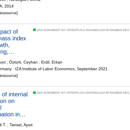
ZA, 2014
Ressource]
DAS DOKUMENT IST ÖFFENTLICH ZUGÄNGLICH IM RAHMEN DE
ass index
wth,
ing,
ivity, and
ysıt
;
Öztürk, Ceyhan
;
Erdil, Erkan
s: a cross-
rmany : IZA Institute of Labor Economics, September 2021
y study
Ressource]
 of internal
DAS DOKUMENT IST ÖFFENTLICH ZUGÄNGLICH IM RAHMEN DE
ion on
l
pation in
i T.
;
Tansel, Aysıt