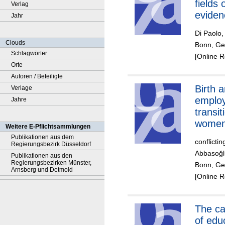
fields 
Verlag
eviden
Jahr
Turkey
Di Paolo,
Clouds
Bonn, Ger
Schlagwörter
[Online 
Orte
Autoren / Beteiligte
Birth 
Verlage
emplo
Jahre
transit
women
Weitere E-Pflichtsammlungen
Publikationen aus dem
conflicti
Regierungsbezirk Düsseldorf
Abbasoğl
Publikationen aus den
Regierungsbezirken Münster,
Bonn, Ge
Arnsberg und Detmold
[Online 
The causal effect
of edu