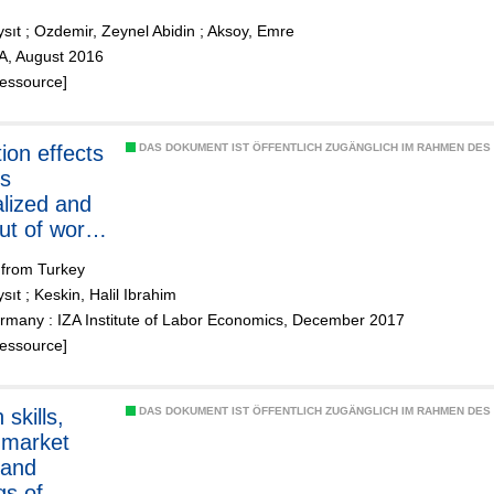
nada?
ysıt
;
Ozdemir, Zeynel Abidin
;
Aksoy, Emre
ZA, August 2016
Ressource]
ion effects
DAS DOKUMENT IST ÖFFENTLICH ZUGÄNGLICH IM RAHMEN DE
s
alized and
ut of work
der
 from Turkey
ysıt
;
Keskin, Halil Ibrahim
rmany : IZA Institute of Labor Economics, December 2017
Ressource]
 skills,
DAS DOKUMENT IST ÖFFENTLICH ZUGÄNGLICH IM RAHMEN DE
 market
 and
gs of