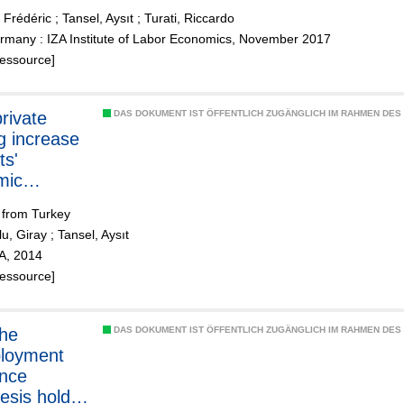
ENA
 Frédéric
;
Tansel, Aysıt
;
Turati, Riccardo
ies
rmany : IZA Institute of Labor Economics, November 2017
Ressource]
rivate
DAS DOKUMENT IST ÖFFENTLICH ZUGÄNGLICH IM RAHMEN DE
ng increase
ts'
mic
rmance?
 from Turkey
u, Giray
;
Tansel, Aysıt
ZA, 2014
Ressource]
he
DAS DOKUMENT IST ÖFFENTLICH ZUGÄNGLICH IM RAHMEN DE
loyment
ance
esis hold