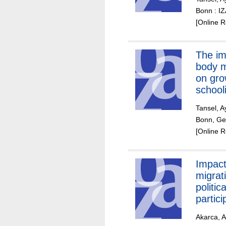
Bonn : I
[Online 
The impact of
body m
on gro
school
product
Tansel, A
saving
Bonn, Ge
countr
[Online 
Impact
migrat
politica
partici
Turkey
Akarca, Al