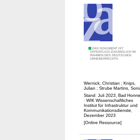
a
s
h
c
m
h
e
l
n
a
n
d
I
DAS DOKUMENT IST
ÖFFENTLICH ZUGÄNGLICH IM
RAHMEN DES DEUTSCHEN
n
URHEBERRECHTS.
t
e
r
Wernick, Christian
;
Knips,
n
Julian
;
Strube Martins, Soni
a
Stand: Juli 2023, Bad Honne
t
: WIK Wissenschaftliches
Institut für Infrastruktur und
i
Kommunikationsdienste,
o
Dezember 2023
n
[Online Ressource]
a
l