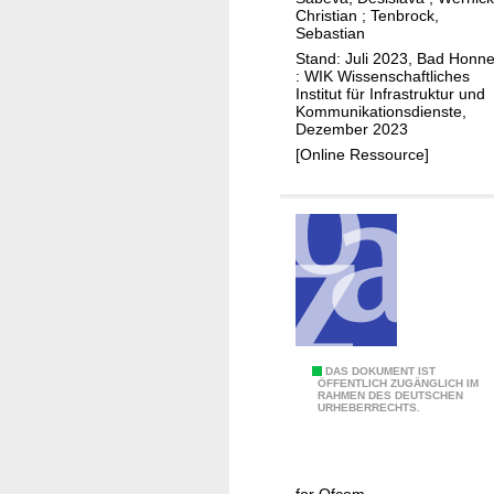
i
o
Christian
;
Tenbrock,
n
3
e
n
Sebastian
g
0
ß
T
Stand: Juli 2023, Bad Honne
d
u
: WIK Wissenschaftliches
e
Institut für Infrastruktur und
e
n
l
Kommunikationsdienste,
s
g
Dezember 2023
e
E
u
[Online Ressource]
k
R
n
o
T
t
m
-
e
D
k
r
e
o
v
u
n
e
t
z
r
s
e
s
c
T
DAS DOKUMENT IST
p
o
ÖFFENTLICH ZUGÄNGLICH IM
h
RAHMEN DES DEUTSCHEN
h
t
r
URHEBERRECHTS.
l
e
i
g
a
b
o
t
n
e
n
e
d
for Ofcom