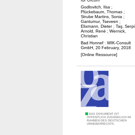
n
e
r
Godlovitch, Ilsa
;
e
l
G
Plückebaum, Thomas
;
f
l
Strube Martins, Sonia
;
e
Gantumur, Tseveen
;
i
e
b
Elixmann, Dieter
;
Taş, Serpi
t
Ü
Arnold, René
;
Wernick,
i
Christian
s
b
e
Bad Honnef : WIK-Consult
o
e
t
GmbH, 20 February, 2018
f
r
e
[Online Ressource]
u
l
l
e
t
g
r
u
a
n
f
g
a
e
s
n
t
u
B
DAS DOKUMENT IST
ÖFFENTLICH ZUGÄNGLICH IM
b
n
RAHMEN DES DEUTSCHEN
e
URHEBERRECHTS.
r
d
s
o
i