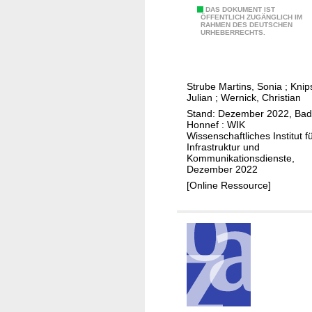
b
i
E
DAS DOKUMENT IST
ÖFFENTLICH ZUGÄNGLICH IM
a
k
RAHMEN DES DEUTSCHEN
S
URHEBERRECHTS.
n
a
I
d
t
M
m
i
-
a
Strube Martins, Sonia
;
Knip
o
P
Julian
;
Wernick, Christian
r
n
o
Stand: Dezember 2022, Bad
k
s
t
Honnef : WIK
e
m
Wissenschaftliches Institut f
e
Infrastruktur und
t
a
n
Kommunikationsdienste,
r
Dezember 2022
t
k
[Online Ressource]
i
t
a
i
l
m
e
i
,
n
A
t
n
e
f