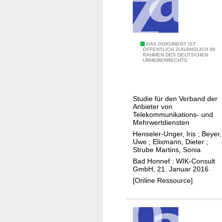
c
g
h
e
e
r
R
S
G
DAS DOKUMENT IST
e
ÖFFENTLICH ZUGÄNGLICH IM
c
RAHMEN DES DEUTSCHEN
e
l
URHEBERRECHTS.
h
s
e
r
c
v
i
h
a
Studie für den Verband der
t
ä
n
Anbieter von
t
f
z
Telekommunikations- und
Mehrwertdiensten
z
t
u
Henseler-Unger, Iris
;
Beyer,
u
s
n
Uwe
;
Elixmann, Dieter
;
r
k
d
Strube Martins, Sonia
E
u
A
Bad Honnef : WIK-Consult
n
GmbH, 21. Januar 2016
n
n
t
[Online Ressource]
d
f
w
e
o
i
n
r
c
a
d