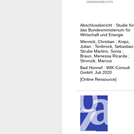
e
URHEBERRECHTS.
e
e
e
r
r
t
n
d
w
z
t
e
a
i
Abschlussbericht : Studie für
i
u
das Bundesministerium für
l
n
n
t
Wirtschaft und Energie
t
f
t
s
Wernick, Christian
;
Knips,
u
r
Julian
;
Tenbrock, Sebastian
h
c
Strube Martins, Sonia
;
n
a
e
h
Braun, Menessa Ricarda
;
g
s
D
Stronzik, Marcus
e
t
a
Bad Honnef : WIK-Consult
T
GmbH, Juli 2020
r
n
e
[Online Ressource]
u
i
l
k
s
e
t
h
k
u
b
o
r
r
m
e
o
m
n
a
u
d
n