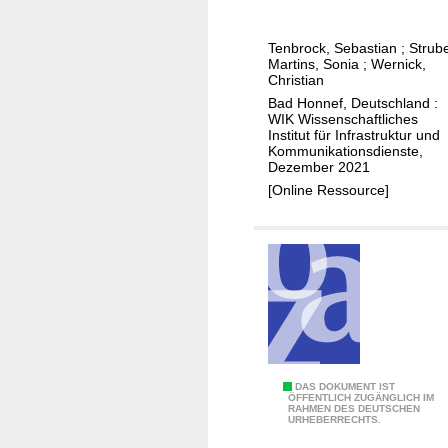
u
g
n
n
e
f
Tenbrock, Sebastian
;
Strub
g
r
r
Martins, Sonia
;
Wernick,
e
A
Christian
a
n
p
Bad Honnef, Deutschland :
s
WIK Wissenschaftliches
p
t
Institut für Infrastruktur und
s
r
Kommunikationsdienste,
Dezember 2021
-
u
[Online Ressource]
H
c
e
t
r
u
a
r
u
e
s
a
f
c
o
c
r
e
C
DAS DOKUMENT IST
d
ÖFFENTLICH ZUGÄNGLICH IM
s
RAHMEN DES DEUTSCHEN
a
URHEBERRECHTS.
e
s
l