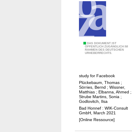
d
k
D
u
u
e
n
n
u
d
d
t
i
e
s
h
n
c
r
s
G
DAS DOKUMENT IST
h
ÖFFENTLICH ZUGÄNGLICH IM
R
e
RAHMEN DES DEUTSCHEN
r
l
URHEBERRECHTS.
e
g
e
a
g
m
e
n
u
e
n
d
l
n
study for Facebook
W
i
t
Plückebaum, Thomas
;
i
Sörries, Bernd
;
Wissner,
e
s
F
Matthias
;
Elbanna, Ahmed
;
r
i
Strube Martins, Sonia
;
i
Godlovitch, Ilsa
u
n
Bad Honnef : WIK-Consult
n
D
GmbH, March 2021
g
e
[Online Ressource]
s
u
r
t