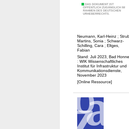
r
o
G
DAS DOKUMENT IST
n
r
ÖFFENTLICH ZUGÄNGLICH IM
RAHMEN DES DEUTSCHEN
e
a
URHEBERRECHTS.
d
b
t
e
ä
i
r
u
o
u
Neumann, Karl-Heinz
;
Stru
d
n
Martins, Sonia
;
Schwarz-
n
e
Schilling, Cara
;
Eltges,
a
g
Fabian
i
l
e
Stand: Juli 2023, Bad Honne
n
e
n
: WIK Wissenschaftliches
t
Institut für Infrastruktur und
n
u
Kommunikationsdienste,
e
V
n
November 2023
r
e
d
[Online Ressource]
n
r
W
e
g
e
I
l
t
n
e
t
f
i
b
r
c
e
a
h
w