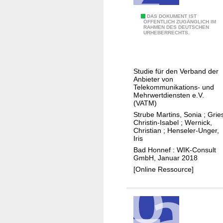
s
e
t
G
DAS DOKUMENT IST
r
ÖFFENTLICH ZUGÄNGLICH IM
r
RAHMEN DES DEUTSCHEN
e
b
URHEBERRECHTS.
u
s
s
k
a
p
t
m
r
Studie für den Verband der
u
t
o
Anbieter von
r
w
Telekommunikations- und
b
-
Mehrwertdiensten e.V.
i
l
(VATM)
e
r
e
Strube Martins, Sonia
;
Grie
i
t
Christin-Isabel
;
Wernick,
m
n
Christian
;
Henseler-Unger,
s
e
Iris
n
c
Bad Honnef : WIK-Consult
o
h
GmbH, Januar 2018
t
a
[Online Ressource]
w
f
e
t
n
l
d
i
i