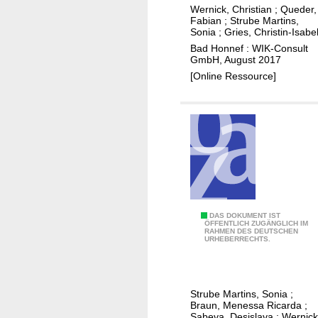
m
z
Wernick, Christian
;
Queder,
K
Fabian
;
Strube Martins,
u
u
u
Sonia
;
Gries, Christin-Isabe
n
r
p
Bad Honnef : WIK-Consult
i
G
GmbH, August 2017
f
c
l
[Online Ressource]
e
a
a
r
t
s
-
i
f
G
o
a
l
n
s
a
m
e
s
a
r
-
r
-
M
A
DAS DOKUMENT IST
k
E
i
ÖFFENTLICH ZUGÄNGLICH IM
RAHMEN DES DEUTSCHEN
n
e
r
URHEBERRECHTS.
g
w
t
s
r
e
i
c
a
n
n
h
t
Strube Martins, Sonia
;
d
2
l
Braun, Menessa Ricarda
;
i
u
0
Sabeva, Desislava
;
Wernick