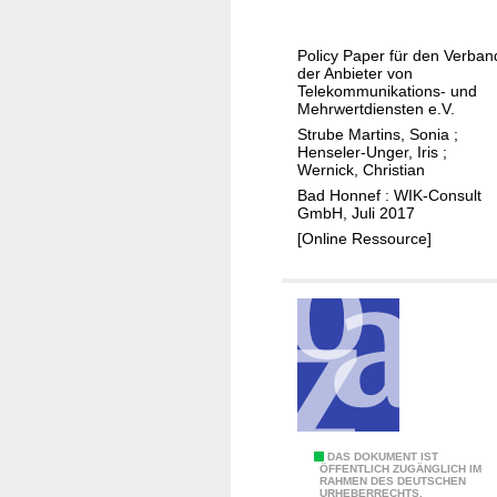
r
l
u
-
n
Policy Paper für den Verban
b
der Anbieter von
g
y
Telekommunikations- und
e
Mehrwertdiensten e.V.
-
n
Strube Martins, Sonia
;
C
u
Henseler-Unger, Iris
;
a
Wernick, Christian
n
l
Bad Honnef : WIK-Consult
d
GmbH, Juli 2017
l
L
[Online Ressource]
u
ö
n
s
d
u
P
n
r
g
e
s
s
a
e
n
l
s
C
DAS DOKUMENT IST
e
ÖFFENTLICH ZUGÄNGLICH IM
ä
RAHMEN DES DEUTSCHEN
o
URHEBERRECHTS.