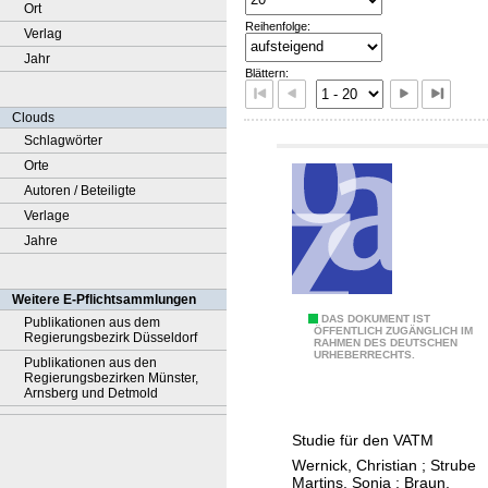
Ort
Reihenfolge:
Verlag
Jahr
Blättern:
Clouds
Schlagwörter
Orte
Autoren / Beteiligte
Verlage
Jahre
Weitere E-Pflichtsammlungen
1
DAS DOKUMENT IST
Publikationen aus dem
ÖFFENTLICH ZUGÄNGLICH IM
Regierungsbezirk Düsseldorf
RAHMEN DES DEUTSCHEN
0
URHEBERRECHTS.
Publikationen aus den
H
Regierungsbezirken Münster,
Arnsberg und Detmold
e
b
Studie für den VATM
e
Wernick, Christian
;
Strube
l
Martins, Sonia
;
Braun,