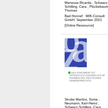
z
Menessa Ricarda
;
Schwarz
Schilling, Cara
;
Plückebaum
u
Thomas
r
Bad Honnef : WIK-Consult
E
GmbH, September 2021
r
[Online Ressource]
r
e
i
c
h
u
n
g
A
DAS DOKUMENT IST
f
ÖFFENTLICH ZUGÄNGLICH IM
RAHMEN DES DEUTSCHEN
b
l
URHEBERRECHTS.
s
ä
c
c
h
h
Strube Martins, Sonia
;
l
e
Neumann, Karl-Heinz
;
u
Schwarz-Schilling, Cara