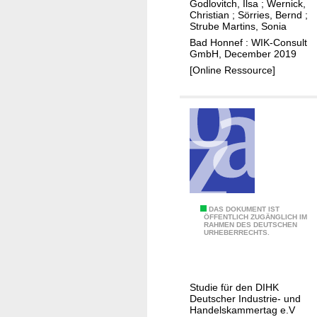
Godlovitch, Ilsa
;
Wernick,
r
r
s
Christian
;
Sörries, Bernd
;
u
a
Strube Martins, Sonia
o
n
s
Bad Honnef : WIK-Consult
f
g
GmbH, December 2019
t
t
d
[Online Ressource]
r
h
e
u
e
s
k
D
P
t
a
i
u
n
l
r
i
o
e
s
t
n
h
p
t
A
DAS DOKUMENT IST
r
ÖFFENTLICH ZUGÄNGLICH IM
e
RAHMEN DES DEUTSCHEN
n
o
URHEBERRECHTS.
l
s
j
e
ä
e
c
t
k
Studie für den DIHK
o
z
t
Deutscher Industrie- und
m
e
Handelskammertag e.V
s