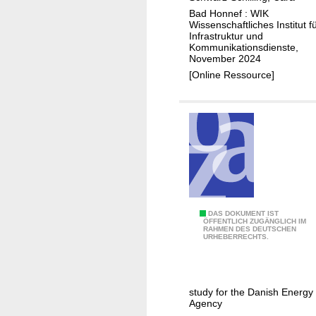
n
s
Bad Honnef : WIK
d
Wissenschaftliches Institut f
s
e
Infrastruktur und
b
c
Kommunikationsdienste,
November 2024
e
k
[Online Ressource]
r
e
i
n
c
d
h
e
t
r
z
G
u
i
r
g
E
a
A
DAS DOKUMENT IST
v
ÖFFENTLICH ZUGÄNGLICH IM
b
RAHMEN DES DEUTSCHEN
n
URHEBERRECHTS.
a
i
a
l
t
l
u
i
y
i
n
study for the Danish Energy
s
Agency
e
f
i