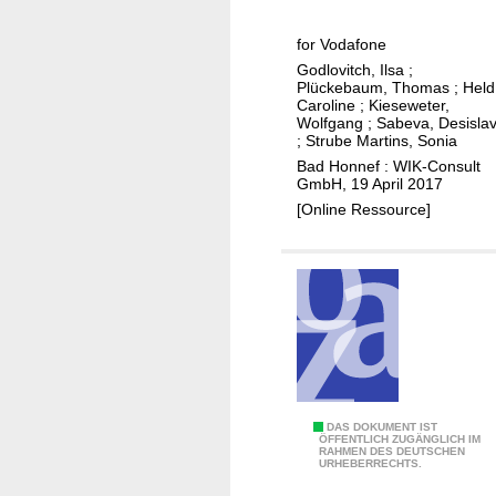
t
a
n
p
for Vodafone
d
t
r
Godlovitch, Ilsa
;
b
e
a
Plückebaum, Thomas
;
Held
a
r
c
Caroline
;
Kieseweter,
n
Wolfgang
;
Sabeva, Desisla
n
t
;
Strube Martins, Sonia
d
a
i
Bad Honnef : WIK-Consult
d
t
c
GmbH, 19 April 2017
e
i
e
[Online Ressource]
p
o
f
l
n
o
o
a
r
y
l
p
m
e
a
e
E
s
n
r
s
t
f
i
a
B
DAS DOKUMENT IST
v
ÖFFENTLICH ZUGÄNGLICH IM
RAHMEN DES DEUTSCHEN
h
ü
e
URHEBERRECHTS.
r
r
i