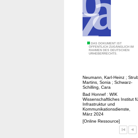
e
E
r
f
a
h
K
DAS DOKUMENT IST
r
ÖFFENTLICH ZUGÄNGLICH IM
RAHMEN DES DEUTSCHEN
o
u
URHEBERRECHTS.
s
n
t
g
e
e
Neumann, Karl-Heinz
;
Stru
n
n
Martins, Sonia
;
Schwarz-
u
Schilling, Cara
m
n
Bad Honnef : WIK
i
Wissenschaftliches Institut f
d
t
Infrastruktur und
P
G
Kommunikationsdienste,
März 2024
r
u
[Online Ressource]
e
t
i
s
s