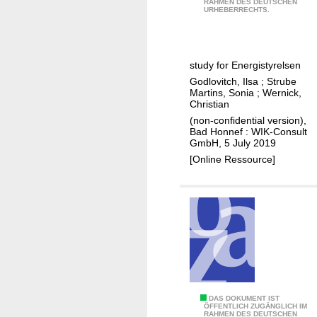
l
f
RAHMEN DES DEUTSCHEN
o
URHEBERRECHTS.
e
b
m
z
a
p
w
u
e
i
study for Energistyrelsen
v
t
s
Godlovitch, Ilsa
;
Strube
o
i
Martins, Sonia
;
Wernick,
c
n
t
Christian
h
n
i
(non-confidential version),
e
e
Bad Honnef : WIK-Consult
o
GmbH, 5 July 2019
n
u
n
[Online Ressource]
B
e
a
ü
n
n
r
F
d
g
T
i
e
T
n
r
B
v
u
/
e
n
H
s
d
-
t
D
DAS DOKUMENT IST
ÖFFENTLICH ZUGÄNGLICH IM
V
N
m
RAHMEN DES DEUTSCHEN