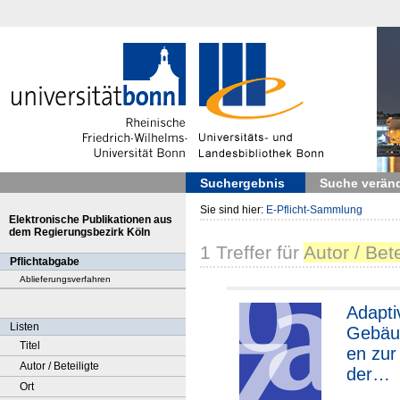
Suchergebnis
Suche verän
Sie sind hier:
E-Pflicht-Sammlung
Elektronische Publikationen aus
dem Regierungsbezirk Köln
1
Treffer
für
Autor / Bet
Pflichtabgabe
Ablieferungsverfahren
Adapti
Listen
Gebäud
Titel
en zur
Autor / Beteiligte
der
Ort
Ressou