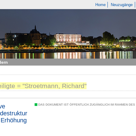
Home
Neuzugänge
dern
eiligte = "Stroetmann, Richard"
ve
DAS DOKUMENT IST ÖFFENTLICH ZUGÄNGLICH IM RAHMEN DE
estruktur
 Erhöhung
rceneffizie