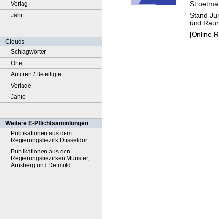
Stroetma
Verlag
nz von
Stand Ju
Jahr
Gesch
und Rau
im stä
[Online 
Raum
Clouds
Schlagwörter
Orte
Autoren / Beteiligte
Verlage
Jahre
Weitere E-Pflichtsammlungen
Publikationen aus dem
Regierungsbezirk Düsseldorf
Publikationen aus den
Regierungsbezirken Münster,
Arnsberg und Detmold