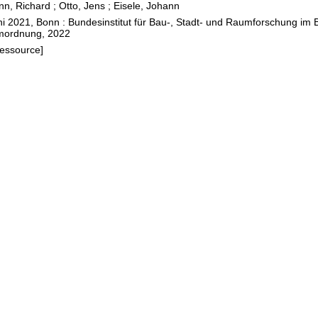
nn, Richard
;
Otto, Jens
;
Eisele, Johann
ni 2021, Bonn : Bundesinstitut für Bau-, Stadt- und Raumforschung i
ossbauten
mordnung, 2022
dtischen
Ressource]