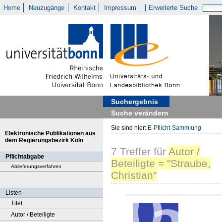
Home
Neuzugänge
Kontakt
Impressum
Erweiterte Suche
Suchergebnis
Suche verändern
Sie sind hier:
E-Pflicht-Sammlung
Elektronische Publikationen aus
dem Regierungsbezirk Köln
7
Treffer
für
Autor /
Pflichtabgabe
Beteiligte = "Straube,
Ablieferungsverfahren
Christian"
Listen
Titel
Autor / Beteiligte