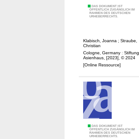
h
s
C
DAS DOKUMENT IST
i
ÖFFENTLICH ZUGÄNGLICH IM
t
RAHMEN DES DEUTSCHEN
i
n
URHEBERRECHTS.
e
v
a
m
i
:
a
l
s
n
Klabisch, Joanna
;
Straube,
s
h
Christian
a
o
r
Cologne, Germany : Stiftung
g
c
Asienhaus, [2023], © 2024
i
e
i
[Online Ressource]
n
m
e
k
e
t
i
n
y
n
t
d
g
i
s
a
p
l
a
o
c
W
DAS DOKUMENT IST
g
ÖFFENTLICH ZUGÄNGLICH IM
e
RAHMEN DES DEUTSCHEN
i
u
URHEBERRECHTS.
,