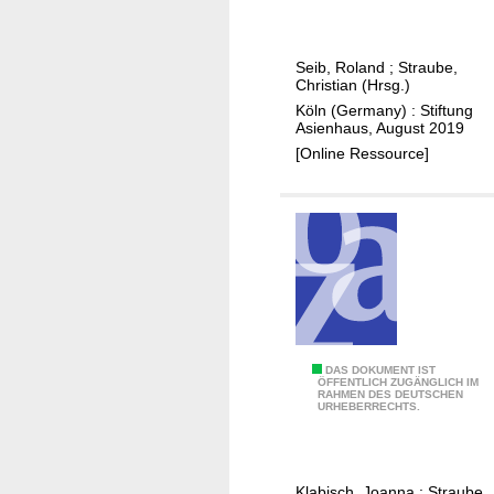
e
e
i
l
t
t
Seib, Roland
;
Straube,
e
a
Christian (Hrsg.)
n
n
Köln (Germany) : Stiftung
w
d
Asienhaus, August 2019
e
r
[Online Ressource]
n
o
d
a
e
d
i
i
m
n
P
i
a
t
z
i
Z
DAS DOKUMENT IST
i
a
ÖFFENTLICH ZUGÄNGLICH IM
RAHMEN DES DEUTSCHEN
i
f
t
URHEBERRECHTS.
v
i
i
i
k
v
l
:
e
Klabisch, Joanna
;
Straube,