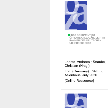
t
w
i
n
n
i
n
C
DAS DOKUMENT IST
ÖFFENTLICH ZUGÄNGLICH IM
g
RAHMEN DES DEUTSCHEN
h
URHEBERRECHTS.
p
i
r
n
o
a
Leonte, Andreea
;
Straube,
g
,
Christian (Hrsg.)
r
t
Köln (Germany) : Stiftung
a
h
Asienhaus, July 2020
m
e
[Online Ressource]
B
e
l
t