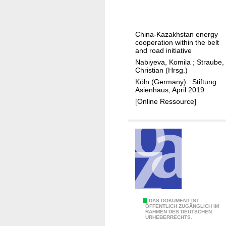
n
e
m
-
i
o
w
n
r
China-Kazakhstan energy
i
t
cooperation within the belt
e
n
and road initiative
h
n
o
Nabiyeva, Komila
;
Straube,
e
e
Christian (Hrsg.)
r
c
e
Köln (Germany) : Stiftung
w
o
d
Asienhaus, April 2019
i
n
f
[Online Ressource]
n
t
o
-
e
r
l
x
d
o
t
i
s
o
a
e
f
l
?
t
o
h
g
"
DAS DOKUMENT IST
e
ÖFFENTLICH ZUGÄNGLICH IM
RAHMEN DES DEUTSCHEN
Z
b
URHEBERRECHTS.