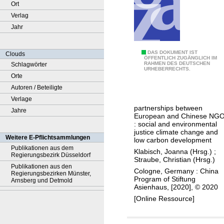
Ort
Verlag
Jahr
2
DAS DOKUMENT IST
Clouds
ÖFFENTLICH ZUGÄNGLICH IM
RAHMEN DES DEUTSCHEN
Schlagwörter
0
URHEBERRECHTS.
Orte
1
Autoren / Beteiligte
9
Verlage
E
partnerships between
Jahre
U
European and Chinese NG
-
: social and environmental
justice climate change and
C
Weitere E-Pflichtsammlungen
low carbon development
h
Publikationen aus dem
Klabisch, Joanna (Hrsg.)
;
Regierungsbezirk Düsseldorf
i
Straube, Christian (Hrsg.)
Publikationen aus den
n
Cologne, Germany : China
Regierungsbezirken Münster,
Program of Stiftung
a
Arnsberg und Detmold
Asienhaus, [2020], © 2020
N
[Online Ressource]
G
O