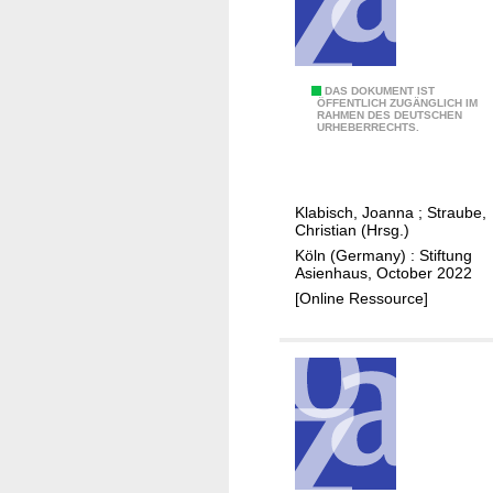
&
R
o
a
C
DAS DOKUMENT IST
d
ÖFFENTLICH ZUGÄNGLICH IM
RAHMEN DES DEUTSCHEN
i
I
URHEBERRECHTS.
v
n
i
i
l
t
Klabisch, Joanna
;
Straube,
s
i
Christian (Hrsg.)
o
a
Köln (Germany) : Stiftung
c
Asienhaus, October 2022
t
i
[Online Ressource]
i
e
v
t
e
y
a
a
n
n
d
d
w
C
a