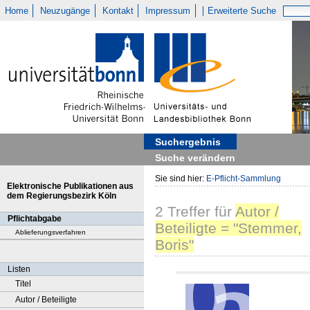
Home
Neuzugänge
Kontakt
Impressum
Erweiterte Suche
Suchergebnis
Suche verändern
Sie sind hier:
E-Pflicht-Sammlung
Elektronische Publikationen aus
dem Regierungsbezirk Köln
2
Treffer
für
Autor /
Pflichtabgabe
Beteiligte = "Stemmer,
Ablieferungsverfahren
Boris"
Listen
Titel
Autor / Beteiligte