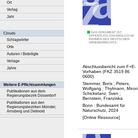
Ort
Verlag
Jahr
P
DAS DOKUMENT IST
Clouds
ÖFFENTLICH ZUGÄNGLICH IM
RAHMEN DES DEUTSCHEN
Schlagwörter
l
URHEBERRECHTS.
Orte
a
Autoren / Beteiligte
n
Verlage
s
Abschlussbericht zum F+E-
Jahre
p
Vorhaben (FKZ 3519 86
i
0600)
e
Stemmer, Boris
;
Peters,
Weitere E-Pflichtsammlungen
Wolfgang
;
Thylmann, Miron
l
Publikationen aus dem
Schicketanz, Sven
;
Regierungsbezirk Düsseldorf
E
Bernstein, Franziska
Publikationen aus den
E
Bonn : Bundesamt für
Regierungsbezirken Münster,
Naturschutz, 2024
:
Arnsberg und Detmold
[Online Ressource]
P
l
a