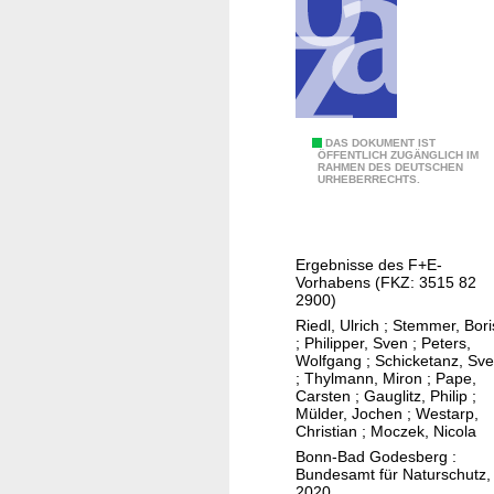
n
s
p
i
e
l
S
DAS DOKUMENT IST
z
ÖFFENTLICH ZUGÄNGLICH IM
RAHMEN DES DEUTSCHEN
z
URHEBERRECHTS.
u
e
r
n
r
a
ä
Ergebnisse des F+E-
r
Vorhabens (FKZ: 3515 82
u
i
2900)
m
e
Riedl, Ulrich
;
Stemmer, Bori
l
;
Philipper, Sven
;
Peters,
n
i
Wolfgang
;
Schicketanz, Sv
f
;
Thylmann, Miron
;
Pape,
c
Carsten
;
Gauglitz, Philip
;
ü
h
Mülder, Jochen
;
Westarp,
r
Christian
;
Moczek, Nicola
e
d
Bonn-Bad Godesberg :
n
Bundesamt für Naturschutz,
e
V
2020