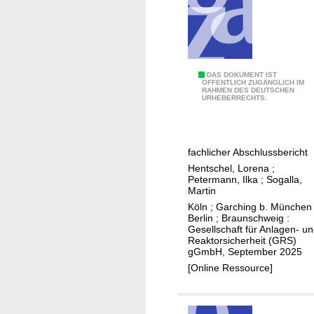
s
c
h
a
f
A
DAS DOKUMENT IST
t
ÖFFENTLICH ZUGÄNGLICH IM
RAHMEN DES DEUTSCHEN
u
URHEBERRECHTS.
l
s
i
b
c
a
h
fachlicher Abschlussbericht
u
e
Hentschel, Lorena
;
u
Petermann, Ilka
;
Sogalla,
n
n
Martin
u
d
Köln ; Garching b. München 
n
Berlin ; Braunschweig :
A
d
Gesellschaft für Anlagen- u
u
Reaktorsicherheit (GRS)
t
gGmbH, September 2025
f
e
[Online Ressource]
b
c
a
h
u
n