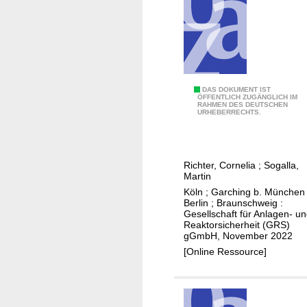
v
i
o
s
n
c
F
h
ä
e
h
n
B
DAS DOKUMENT IST
i
ÖFFENTLICH ZUGÄNGLICH IM
B
RAHMEN DES DEUTSCHEN
e
URHEBERRECHTS.
g
a
s
k
s
t
e
i
i
i
Richter, Cornelia
;
Sogalla,
s
m
Martin
t
f
m
Köln ; Garching b. München 
e
ü
u
Berlin ; Braunschweig :
n
Gesellschaft für Anlagen- u
r
n
d
Reaktorsicherheit (GRS)
d
g
gGmbH, November 2022
e
i
v
[Online Ressource]
r
e
o
G
A
n
R
u
F
S