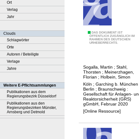
Ort
Verlag
Jahr
A
DAS DOKUMENT IST
Clouds
ÖFFENTLICH ZUGÄNGLICH IM
RAHMEN DES DEUTSCHEN
Schlagwörter
u
URHEBERRECHTS.
Orte
s
Autoren / Beteiligte
b
Verlage
a
Sogalla, Martin
;
Stahl,
Jahre
u
Thorsten
;
Meinerzhagen,
d
Florian
;
Holbein, Simon
e
Köln ; Garching b. München 
Weitere E-Pflichtsammlungen
Berlin ; Braunschweig :
r
Publikationen aus dem
Gesellschaft für Anlagen- u
Regierungsbezirk Düsseldorf
w
Reaktorsicherheit (GRS)
Publikationen aus den
gGmbH, Februar 2020
i
Regierungsbezirken Münster,
[Online Ressource]
s
Arnsberg und Detmold
s
e
n