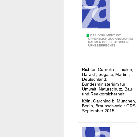
f
r
f
g
e
ü
a
i
r
b
s
d
e
e
e
E
DAS DOKUMENT IST
n
t
ÖFFENTLICH ZUGÄNGLICH IM
n
RAHMEN DES DEUTSCHEN
r
d
z
URHEBERRECHTS.
S
g
e
u
p
ä
s
n
a
n
T
g
n
Richter, Cornelia
;
Thielen,
z
e
s
Harald
;
Sogalla, Martin
;
n
e
a
Deutschland,
a
u
Bundesministerium für
n
m
n
Umwelt, Naturschutz, Bau
n
d
s
t
und Reaktorsicherheit
g
e
"
e
Köln, Garching b. München,
s
Berlin, Braunschweig : GRS,
U
S
i
September 2015
-
n
t
l
u
t
r
e
n
e
a
n
d
r
h
a