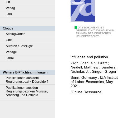
Ort
Verlag
Jahr
W
DAS DOKUMENT IST
Clouds
ÖFFENTLICH ZUGÄNGLICH IM
RAHMEN DES DEUTSCHEN
Schlagwörter
h
URHEBERRECHTS.
Orte
e
Autoren / Beteiligte
n
Verlage
e
influenza and pollution
Jahre
x
Zivin, Joshua S. Graff
;
t
Neidell, Matthew
;
Sanders,
e
Nicholas J.
;
Singer, Gregor
Weitere E-Pflichtsammlungen
r
Bonn, Germany : IZA Institu
Publikationen aus dem
of Labor Economics, May
Regierungsbezirk Düsseldorf
n
2021
Publikationen aus den
a
Regierungsbezirken Münster,
[Online Ressource]
l
Arnsberg und Detmold
i
t
i