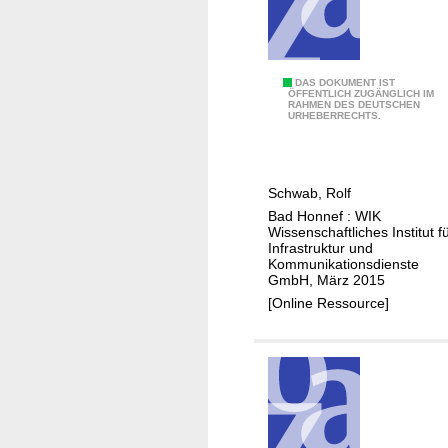
e
b
l
a
t
u
w
S
DAS DOKUMENT IST
v
ÖFFENTLICH ZUGÄNGLICH IM
e
RAHMEN DES DEUTSCHEN
t
o
URHEBERRECHTS.
i
a
n
t
n
N
e
d
G
T
Schwab, Rolf
u
A
r
Bad Honnef : WIK
n
Wissenschaftliches Institut f
e
d
Infrastruktur und
n
Kommunikationsdienste
P
GmbH, März 2015
d
e
[Online Ressource]
s
r
b
s
e
p
i
e
m
k
A
t
u