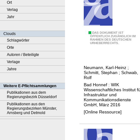
Ort
Verlag
Jahr
D
DAS DOKUMENT IST
Clouds
ÖFFENTLICH ZUGÄNGLICH IM
RAHMEN DES DEUTSCHEN
Schlagwörter
i
URHEBERRECHTS.
Orte
e
Autoren / Beteiligte
B
Verlage
e
Neumann, Karl-Heinz
;
Jahre
d
Schmitt, Stephan
;
Schwab,
e
Rolf
u
Bad Honnef : WIK
Weitere E-Pflichtsammlungen
Wissenschaftliches Institut f
t
Publikationen aus dem
Infrastruktur und
Regierungsbezirk Düsseldorf
u
Kommunikationsdienste
Publikationen aus den
GmbH, März 2016
n
Regierungsbezirken Münster,
[Online Ressource]
g
Arnsberg und Detmold
v
o
n