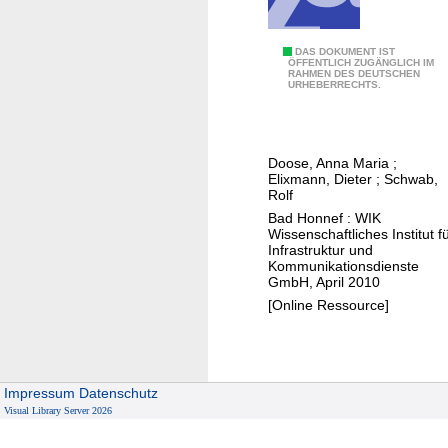
i
f
v
b
e
D
DAS DOKUMENT IST
a
ÖFFENTLICH ZUGÄNGLICH IM
n
RAHMEN DES DEUTSCHEN
a
u
URHEBERRECHTS.
v
s
v
o
V
o
n
N
n
Doose, Anna Maria
;
L
B
F
Elixmann, Dieter
;
Schwab,
T
-
Rolf
T
E
G
Bad Honnef : WIK
T
Wissenschaftliches Institut f
i
e
B
Infrastruktur und
n
s
Kommunikationsdienste
/
D
GmbH, April 2010
c
H
e
[Online Ressource]
h
N
u
ä
e
t
f
t
s
t
z
Impressum
Datenschutz
c
s
e
Visual Library Server 2026
h
m
n
l