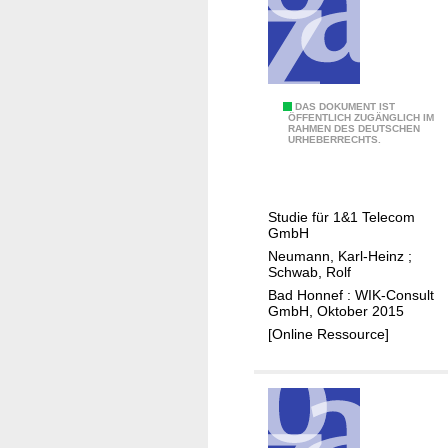
T
A
L
-
P
E
DAS DOKUMENT IST
r
ÖFFENTLICH ZUGÄNGLICH IM
RAHMEN DES DEUTSCHEN
u
URHEBERRECHTS.
e
r
i
o
s
p
e
Studie für 1&1 Telecom
ä
GmbH
n
i
Neumann, Karl-Heinz
;
f
s
Schwab, Rolf
ü
c
Bad Honnef : WIK-Consult
r
GmbH, Oktober 2015
h
d
[Online Ressource]
e
e
u
n
n
A
d
u
w
f