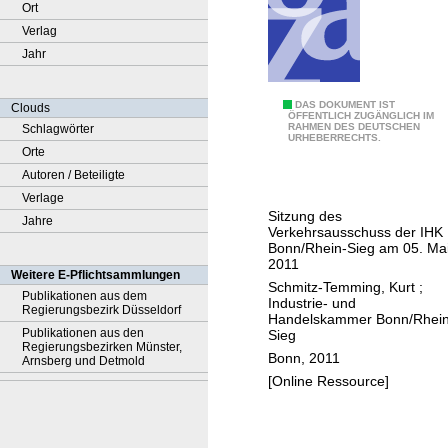
Ort
Verlag
Jahr
V
DAS DOKUMENT IST
Clouds
ÖFFENTLICH ZUGÄNGLICH IM
RAHMEN DES DEUTSCHEN
Schlagwörter
e
URHEBERRECHTS.
Orte
r
Autoren / Beteiligte
k
Verlage
e
Sitzung des
Jahre
h
Verkehrsausschuss der IHK
r
Bonn/Rhein-Sieg am 05. Ma
2011
s
Weitere E-Pflichtsammlungen
Schmitz-Temming, Kurt
;
p
Publikationen aus dem
Industrie- und
Regierungsbezirk Düsseldorf
r
Handelskammer Bonn/Rhein
Publikationen aus den
Sieg
o
Regierungsbezirken Münster,
Bonn, 2011
g
Arnsberg und Detmold
[Online Ressource]
n
o
s