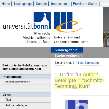
Home
Neuzugänge
Kontakt
Impressum
Erweiterte Suche
Suchergebnis
Suche verändern
Sie sind hier:
E-Pflicht-Sammlung
Elektronische Publikationen aus
dem Regierungsbezirk Köln
1
Treffer
für
Autor /
Pflichtabgabe
Beteiligte = "Schmitz-
Ablieferungsverfahren
Temming, Kurt"
Listen
Titel
Autor / Beteiligte