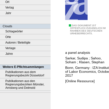
Ort
Verlag
Jahr
E
DAS DOKUMENT IST
Clouds
ÖFFENTLICH ZUGÄNGLICH IM
RAHMEN DES DEUTSCHEN
Schlagwörter
m
URHEBERRECHTS.
Orte
p
Autoren / Beteiligte
l
Verlage
o
a panel analysis
Jahre
y
Sarkar, Sudipa
;
Sahoo,
m
Soham
;
Klasen, Stephan
e
Weitere E-Pflichtsammlungen
Bonn, Germany : IZA Institu
n
of Labor Economics, Octobe
Publikationen aus dem
2017
Regierungsbezirk Düsseldorf
t
[Online Ressource]
Publikationen aus den
t
Regierungsbezirken Münster,
r
Arnsberg und Detmold
a
n
s