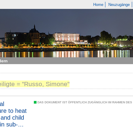
Home
Neuzugänge
dern
eiligte = "Russo, Simone"
al
DAS DOKUMENT IST ÖFFENTLICH ZUGÄNGLICH IM RAHMEN DE
re to heat
and child
in sub-
n Africa