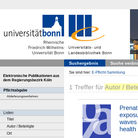
Suchergebnis
Suche verän
Sie sind hier:
E-Pflicht-Sammlung
Elektronische Publikationen aus
dem Regierungsbezirk Köln
1
Treffer
für
Autor / Bet
Pflichtabgabe
Ablieferungsverfahren
Prenat
Listen
exposu
Titel
waves 
Autor / Beteiligte
health 
Ort
Sahara