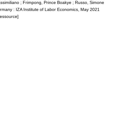
assimiliano
;
Frimpong, Prince Boakye
;
Russo, Simone
rmany : IZA Institute of Labor Economics, May 2021
Ressource]