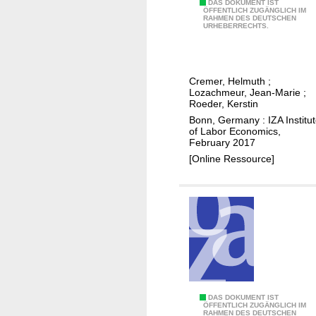
f
:
H
DAS DOKUMENT IST
ÖFFENTLICH ZUGÄNGLICH IM
a
c
RAHMEN DES DEUTSCHEN
o
URHEBERRECHTS.
t
h
u
t
i
s
a
l
e
Cremer, Helmuth
;
x
d
h
Lozachmeur, Jean-Marie
;
e
-
o
Roeder, Kerstin
s
c
l
Bonn, Germany : IZA Institu
of Labor Economics,
a
d
February 2017
r
b
[Online Ressource]
e
a
s
r
u
g
b
a
s
i
i
n
d
i
i
n
e
g
L
DAS DOKUMENT IST
ÖFFENTLICH ZUGÄNGLICH IM
s
,
RAHMEN DES DEUTSCHEN