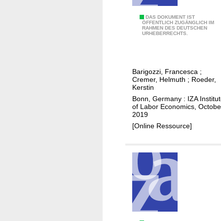
e
p
H
DAS DOKUMENT IST
ÖFFENTLICH ZUGÄNGLICH IM
o
RAHMEN DES DEUTSCHEN
a
URHEBERRECHTS.
l
v
i
i
t
n
Barigozzi, Francesca
;
i
g
Cremer, Helmuth
;
Roeder,
c
i
Kerstin
a
t
Bonn, Germany : IZA Institu
of Labor Economics, Octobe
l
a
2019
s
l
[Online Ressource]
u
l
p
,
p
f
o
o
r
r
t
a
o
l
f
l