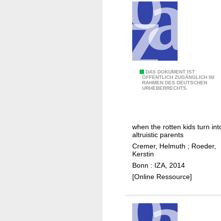
e
r
r
a
s
n
a
c
n
e
d
w
p
i
T
DAS DOKUMENT IST
ÖFFENTLICH ZUGÄNGLICH IM
u
t
RAHMEN DES DEUTSCHEN
r
URHEBERRECHTS.
b
h
a
l
c
n
i
o
s
when the rotten kids turn int
c
m
f
altruistic parents
g
p
e
Cremer, Helmuth
;
Roeder,
o
e
r
Kerstin
o
t
s
Bonn : IZA, 2014
d
i
w
[Online Ressource]
s
t
i
i
t
v
h