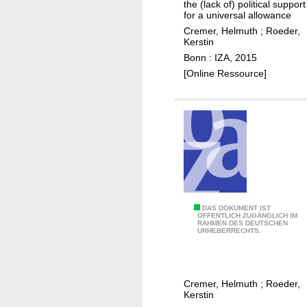
o
the (lack of) political support
p
o
t
for a universal allowance
n
a
t
e
Cremer, Helmuth
;
Roeder,
r
t
t
s
Kerstin
e
t
e
t
Bonn : IZA, 2015
c
e
n
i
[Online Ressource]
o
r
k
n
n
n
i
g
c
s
d
v
i
a
s
e
l
n
r
e
d
s
d
t
u
h
s
R
DAS DOKUMENT IST
e
b
ÖFFENTLICH ZUGÄNGLICH IM
RAHMEN DES DEUTSCHEN
o
d
a
URHEBERRECHTS.
t
e
s
t
s
i
e
i
c
Cremer, Helmuth
;
Roeder,
n
g
i
Kerstin
s
n