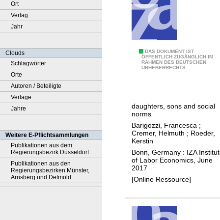
Ort
Verlag
Jahr
C
DAS DOKUMENT IST
Clouds
ÖFFENTLICH ZUGÄNGLICH IM
RAHMEN DES DEUTSCHEN
Schlagwörter
a
URHEBERRECHTS.
Orte
r
Autoren / Beteiligte
e
Verlage
g
daughters, sons and social
Jahre
i
norms
v
Barigozzi, Francesca
;
e
Cremer, Helmuth
;
Roeder,
Weitere E-Pflichtsammlungen
Kerstin
r
Publikationen aus dem
Bonn, Germany : IZA Institu
Regierungsbezirk Düsseldorf
s
of Labor Economics, June
Publikationen aus den
i
2017
Regierungsbezirken Münster,
n
Arnsberg und Detmold
[Online Ressource]
t
h
e