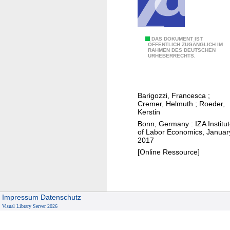
a
r
a
r
i
m
t
s
i
:
W
DAS DOKUMENT IST
k
l
ÖFFENTLICH ZUGÄNGLICH IM
t
RAHMEN DES DEUTSCHEN
o
m
y
URHEBERRECHTS.
a
m
i
x
e
s
p
n
p
Barigozzi, Francesca
;
e
'
e
Cremer, Helmuth
;
Roeder,
n
s
r
Kerstin
a
c
c
Bonn, Germany : IZA Institu
of Labor Economics, Januar
l
a
e
2017
t
r
p
[Online Ressource]
i
e
t
e
e
i
s
r
o
o
c
n
Impressum
Datenschutz
r
h
Visual Library Server 2026
b
o
o