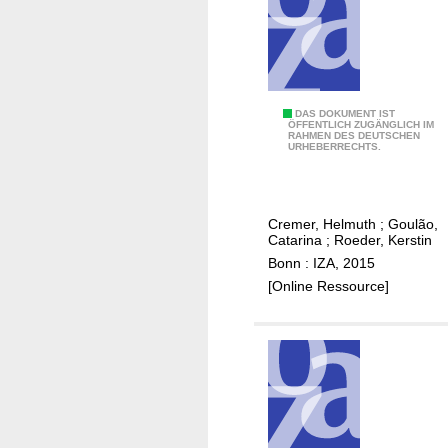
f
a
m
i
l
E
DAS DOKUMENT IST
y
ÖFFENTLICH ZUGÄNGLICH IM
RAHMEN DES DEUTSCHEN
a
URHEBERRECHTS.
r
m
a
Cremer, Helmuth
;
Goulão,
r
Catarina
;
Roeder, Kerstin
k
Bonn : IZA, 2015
i
[Online Ressource]
n
g
a
n
d
t
h