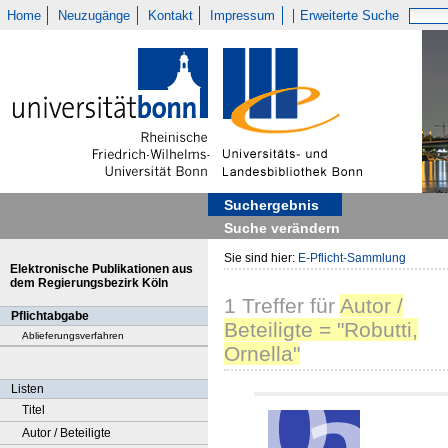
Home
Neuzugänge
Kontakt
Impressum
Erweiterte Suche
Suchergebnis
Suche verändern
Sie sind hier:
E-Pflicht-Sammlung
Elektronische Publikationen aus
dem Regierungsbezirk Köln
1
Treffer
für
Autor /
Pflichtabgabe
Beteiligte = "Robutti,
Ablieferungsverfahren
Ornella"
Listen
Titel
Autor / Beteiligte