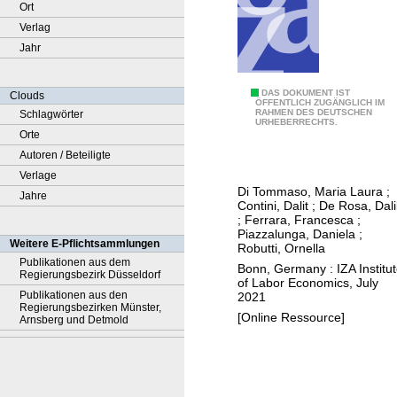
Ort
Verlag
Jahr
T
DAS DOKUMENT IST
Clouds
ÖFFENTLICH ZUGÄNGLICH IM
RAHMEN DES DEUTSCHEN
Schlagwörter
a
URHEBERRECHTS.
Orte
c
Autoren / Beteiligte
k
Verlage
l
Di Tommaso, Maria Laura
;
Jahre
i
Contini, Dalit
;
De Rosa, Dali
n
;
Ferrara, Francesca
;
Piazzalunga, Daniela
;
g
Weitere E-Pflichtsammlungen
Robutti, Ornella
t
Publikationen aus dem
Bonn, Germany : IZA Institu
Regierungsbezirk Düsseldorf
h
of Labor Economics, July
Publikationen aus den
2021
e
Regierungsbezirken Münster,
[Online Ressource]
g
Arnsberg und Detmold
e
n
d