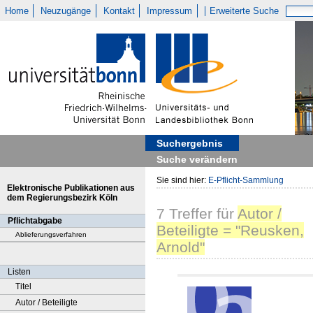
Home
Neuzugänge
Kontakt
Impressum
Erweiterte Suche
Suchergebnis
Suche verändern
Sie sind hier:
E-Pflicht-Sammlung
Elektronische Publikationen aus
dem Regierungsbezirk Köln
7
Treffer
für
Autor /
Pflichtabgabe
Beteiligte = "Reusken,
Ablieferungsverfahren
Arnold"
Listen
Titel
Autor / Beteiligte