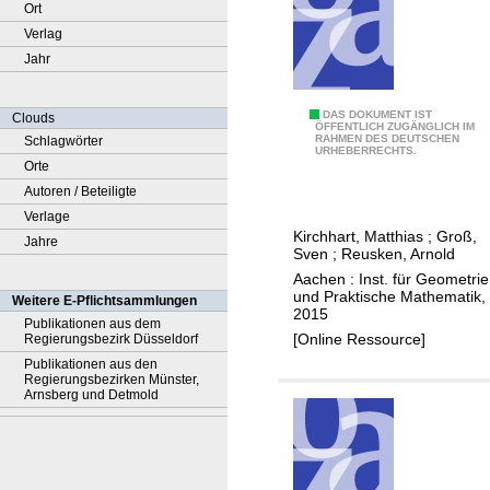
Ort
Verlag
Jahr
A
DAS DOKUMENT IST
Clouds
ÖFFENTLICH ZUGÄNGLICH IM
RAHMEN DES DEUTSCHEN
Schlagwörter
n
URHEBERRECHTS.
Orte
a
Autoren / Beteiligte
l
Verlage
y
Kirchhart, Matthias
;
Groß,
Jahre
s
Sven
;
Reusken, Arnold
i
Aachen : Inst. für Geometrie
s
und Praktische Mathematik,
Weitere E-Pflichtsammlungen
2015
o
Publikationen aus dem
[Online Ressource]
Regierungsbezirk Düsseldorf
f
Publikationen aus den
a
Regierungsbezirken Münster,
n
Arnsberg und Detmold
X
F
E