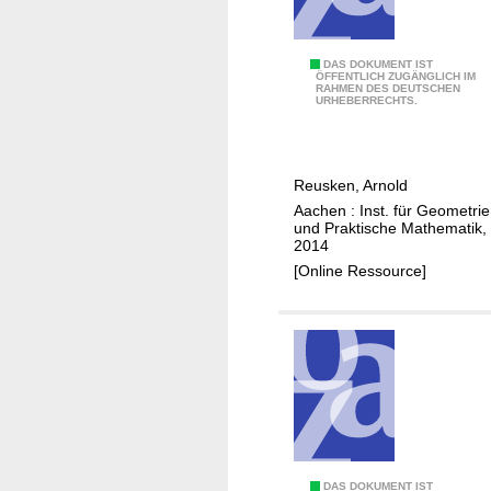
M
d
i
A
DAS DOKUMENT IST
ÖFFENTLICH ZUGÄNGLICH IM
s
RAHMEN DES DEUTSCHEN
n
URHEBERRECHTS.
c
a
r
l
e
y
t
Reusken, Arnold
s
i
Aachen : Inst. für Geometrie
i
und Praktische Mathematik,
z
s
2014
a
o
[Online Ressource]
t
f
i
t
o
r
n
a
f
c
o
e
r
f
s
i
t
DAS DOKUMENT IST