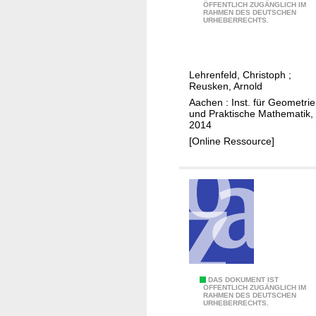
F
n
ÖFFENTLICH ZUGÄNGLICH IM
o
RAHMEN DES DEUTSCHEN
i
i
URHEBERRECHTS.
k
n
t
e
i
e
s
t
e
Lehrenfeld, Christoph
;
i
e
l
Reusken, Arnold
n
e
e
Aachen : Inst. für Geometrie
t
l
und Praktische Mathematik,
m
e
2014
e
e
r
[Online Ressource]
m
n
f
e
t
a
n
m
c
t
e
e
t
t
p
e
h
r
c
o
o
h
d
b
n
s
A
DAS DOKUMENT IST
l
ÖFFENTLICH ZUGÄNGLICH IM
i
f
RAHMEN DES DEUTSCHEN
h
e
URHEBERRECHTS.
q
o