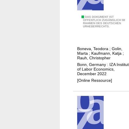
n
c
e
B
DAS DOKUMENT IST
ÖFFENTLICH ZUGÄNGLICH IM
s
RAHMEN DES DEUTSCHEN
e
URHEBERRECHTS.
f
l
o
i
r
e
c
Boneva, Teodora
;
Golin,
f
Marta
;
Kaufmann, Katja
;
o
s
Rauh, Christopher
u
a
Bonn, Germany : IZA Institu
p
of Labor Economics,
b
December 2022
l
o
[Online Ressource]
e
u
e
t
q
m
u
a
i
t
t
e
y
r
m