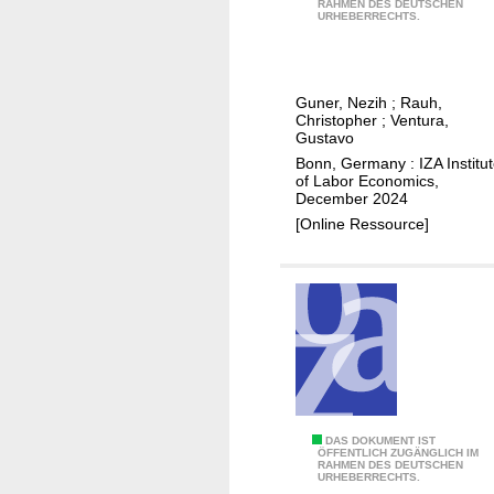
RAHMEN DES DEUTSCHEN
e
c
URHEBERRECHTS.
a
k
n
s
Guner, Nezih
;
Rauh,
-
Christopher
;
Ventura,
t
Gustavo
e
Bonn, Germany : IZA Institu
of Labor Economics,
s
December 2024
t
[Online Ressource]
e
d
t
r
a
n
s
f
e
M
DAS DOKUMENT IST
ÖFFENTLICH ZUGÄNGLICH IM
r
RAHMEN DES DEUTSCHEN
o
URHEBERRECHTS.
s