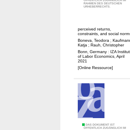
ÖFFENTLICH ZUGÄNGLICH IM
RAHMEN DES DEUTSCHEN
a
o
URHEBERRECHTS.
t
f
e
t
r
h
perceived returns,
n
e
constraints, and social norm
a
c
Boneva, Teodora
;
Kaufman
l
Katja
;
Rauh, Christopher
o
l
Bonn, Germany : IZA Institu
r
of Labor Economics, April
a
o
2021
b
n
[Online Ressource]
o
a
r
v
s
i
u
r
p
u
p
s
l
s
y
h
M
DAS DOKUMENT IST
o
ÖFFENTLICH ZUGÄNGLICH IM