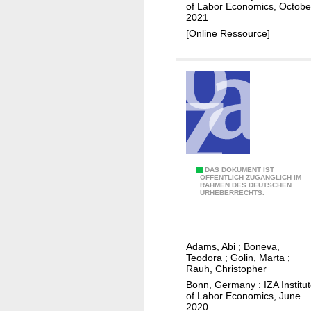
s
of Labor Economics, Octobe
h
o
2021
t
f
[Online Ressource]
m
s
e
i
n
c
t
k
s
p
a
y
W
DAS DOKUMENT IST
ÖFFENTLICH ZUGÄNGLICH IM
RAHMEN DES DEUTSCHEN
o
URHEBERRECHTS.
r
k
t
Adams, Abi
;
Boneva,
h
Teodora
;
Golin, Marta
;
a
Rauh, Christopher
t
Bonn, Germany : IZA Institu
of Labor Economics, June
c
2020