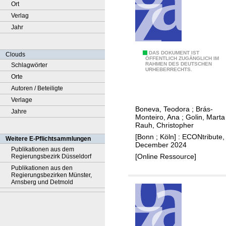
Ort
Verlag
Jahr
A
DAS DOKUMENT IST
Clouds
ÖFFENTLICH ZUGÄNGLICH IM
RAHMEN DES DEUTSCHEN
Schlagwörter
r
URHEBERRECHTS.
Orte
e
Autoren / Beteiligte
m
Verlage
e
Boneva, Teodora
;
Brás-
Jahre
n
Monteiro, Ana
;
Golin, Marta
'
Rauh, Christopher
s
[Bonn ; Köln] : ECONtribute,
Weitere E-Pflichtsammlungen
December 2024
p
Publikationen aus dem
[Online Ressource]
Regierungsbezirk Düsseldorf
r
Publikationen aus den
e
Regierungsbezirken Münster,
f
Arnsberg und Detmold
e
r
e