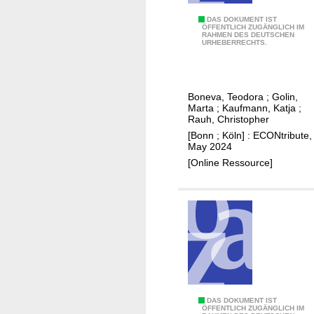
n
i
a
B
DAS DOKUMENT IST
s
ÖFFENTLICH ZUGÄNGLICH IM
l
RAHMEN DES DEUTSCHEN
e
p
URHEBERRECHTS.
l
l
e
a
i
r
b
e
c
Boneva, Teodora
;
Golin,
o
f
e
Marta
;
Kaufmann, Katja
;
r
s
Rauh, Christopher
i
s
a
[Bonn ; Köln] : ECONtribute,
v
May 2024
u
b
e
[Online Ressource]
p
o
d
p
u
?
l
t
E
y
m
v
a
i
t
d
e
e
r
n
n
c
I
DAS DOKUMENT IST
ÖFFENTLICH ZUGÄNGLICH IM
a