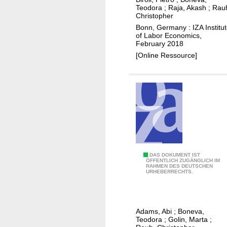
t
a
w
Teodora
;
Raja, Akash
;
Rau
a
m
Christopher
a
l
e
Bonn, Germany : IZA Institu
n
of Labor Economics,
b
t
t
February 2018
e
r
t
[Online Ressource]
l
i
o
i
c
p
e
e
u
f
s
r
s
t
s
a
i
u
b
m
e
o
a
f
u
t
P
DAS DOKUMENT IST
u
ÖFFENTLICH ZUGÄNGLICH IM
t
e
RAHMEN DES DEUTSCHEN
e
r
URHEBERRECHTS.
r
s
r
t
e
c
h
t
e
e
Adams, Abi
;
Boneva,
u
i
r
Teodora
;
Golin, Marta
;
r