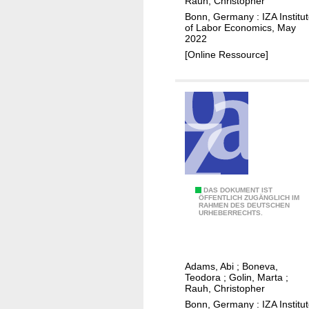
v
e
Rauh, Christopher
n
e
d
Bonn, Germany : IZA Institu
of Labor Economics, May
s
d
u
2022
t
r
c
[Online Ressource]
o
e
a
c
t
t
h
u
i
i
r
o
l
n
n
d
s
h
t
e
o
a
j
T
DAS DOKUMENT IST
ÖFFENTLICH ZUGÄNGLICH IM
l
o
RAHMEN DES DEUTSCHEN
h
URHEBERRECHTS.
t
b
e
h
s
v
i
e
a
n
Adams, Abi
;
Boneva,
a
l
Teodora
;
Golin, Marta
;
v
r
u
Rauh, Christopher
e
c
e
Bonn, Germany : IZA Institu