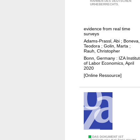
e
RAHMEN DES DEUTSCHEN
n
URHEBERRECHTS.
l
f
e
l
r
q
a
o
u
b
evidence from real time
m
a
surveys
o
s
l
Adams-Prassl, Abi
;
Boneva,
r
i
i
Teodora
;
Golin, Marta
;
s
Rauh, Christopher
x
t
u
Bonn, Germany : IZA Institu
c
y
of Labor Economics, April
p
o
i
2020
p
u
n
[Online Ressource]
l
n
t
y
t
h
r
e
i
i
e
m
s
p
a
c
M
DAS DOKUMENT IST
t