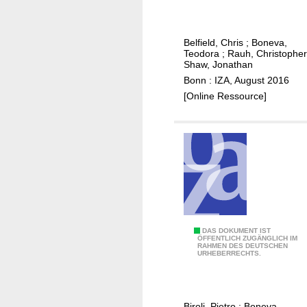
n
i
e
n
y
Belfield, Chris
;
Boneva,
t
o
Teodora
;
Rauh, Christopher
h
r
Shaw, Jonathan
e
f
Bonn : IZA, August 2016
U
u
[Online Ressource]
S
n
:
?
f
W
a
h
c
y
t
s
s
t
a
u
P
DAS DOKUMENT IST
n
d
ÖFFENTLICH ZUGÄNGLICH IM
RAHMEN DES DEUTSCHEN
a
d
e
URHEBERRECHTS.
r
p
n
e
a
t
n
r
s
Biroli, Pietro
;
Boneva,