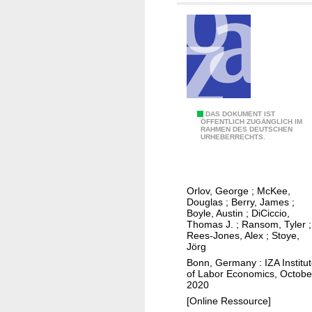
n
t
u
f
e
r
d
i
t
c
o
t
r
i
L
DAS DOKUMENT IST
i
o
ÖFFENTLICH ZUGÄNGLICH IM
RAHMEN DES DEUTSCHEN
e
s
n
URHEBERRECHTS.
a
e
s
r
?
a
n
n
Orlov, George
;
McKee,
i
d
Douglas
;
Berry, James
;
n
Boyle, Austin
;
DiCiccio,
m
Thomas J.
;
Ransom, Tyler
;
g
o
Rees-Jones, Alex
;
Stoye,
d
Jörg
v
u
Bonn, Germany : IZA Institu
i
of Labor Economics, Octobe
r
n
2020
i
g
[Online Ressource]
n