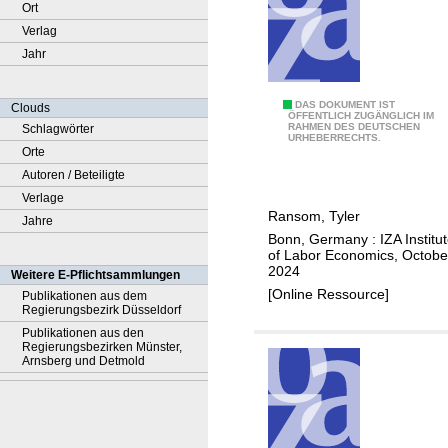
Ort
Verlag
Jahr
A
DAS DOKUMENT IST
Clouds
ÖFFENTLICH ZUGÄNGLICH IM
RAHMEN DES DEUTSCHEN
Schlagwörter
r
URHEBERRECHTS.
Orte
e
Autoren / Beteiligte
v
Verlage
e
Ransom, Tyler
Jahre
g
Bonn, Germany : IZA Institu
e
of Labor Economics, Octobe
t
2024
Weitere E-Pflichtsammlungen
a
[Online Ressource]
Publikationen aus dem
Regierungsbezirk Düsseldorf
b
Publikationen aus den
l
Regierungsbezirken Münster,
e
Arnsberg und Detmold
s
e
e