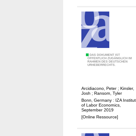
c
g
o
t
s
h
t
e
s
C
o
o
f
v
t
i
L
DAS DOKUMENT IST
h
ÖFFENTLICH ZUGÄNGLICH IM
d
RAHMEN DES DEUTSCHEN
e
e
URHEBERRECHTS.
-
g
e
1
a
m
9
c
p
Arcidiacono, Peter
;
Kinsler,
p
y
l
Josh
;
Ransom, Tyler
a
a
o
Bonn, Germany : IZA Institu
n
n
y
of Labor Economics,
d
September 2019
d
e
e
[Online Ressource]
a
d
m
t
a
i
h
n