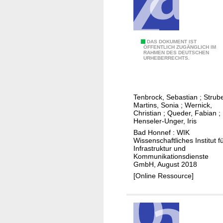
w
w
i
e
c
r
k
b
C
DAS DOKUMENT IST
l
s
ÖFFENTLICH ZUGÄNGLICH IM
RAHMEN DES DEUTSCHEN
o
u
d
URHEBERRECHTS.
-
n
u
I
g
r
n
s
c
Tenbrock, Sebastian
;
Strub
v
p
h
Martins, Sonia
;
Wernick,
e
Christian
;
Queder, Fabian
;
e
H
Henseler-Unger, Iris
s
r
F
Bad Honnef : WIK
t
s
C
Wissenschaftliches Institut f
M
p
Infrastruktur und
-
Kommunikationsdienste
o
e
N
GmbH, August 2018
d
k
e
[Online Ressource]
e
t
t
l
i
z
l
v
e
e
e
a