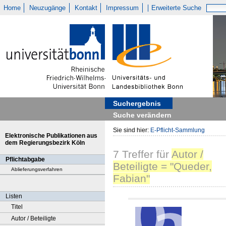
Home
Neuzugänge
Kontakt
Impressum
Erweiterte Suche
Suchergebnis
Suche verändern
Sie sind hier:
E-Pflicht-Sammlung
Elektronische Publikationen aus
dem Regierungsbezirk Köln
7
Treffer
für
Autor /
Pflichtabgabe
Beteiligte = "Queder,
Ablieferungsverfahren
Fabian"
Listen
Titel
Autor / Beteiligte