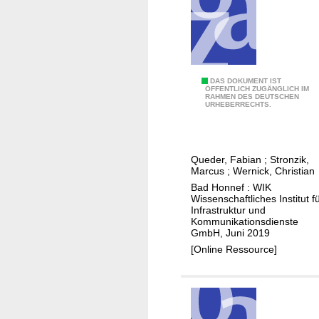
a
s
e
r
-
A
DAS DOKUMENT IST
E
ÖFFENTLICH ZUGÄNGLICH IM
RAHMEN DES DEUTSCHEN
u
r
URHEBERRECHTS.
s
s
w
c
i
h
Queder, Fabian
;
Stronzik,
r
l
Marcus
;
Wernick, Christian
k
i
Bad Honnef : WIK
u
Wissenschaftliches Institut f
e
Infrastruktur und
n
ß
Kommunikationsdienste
g
u
GmbH, Juni 2019
e
n
[Online Ressource]
n
g
d
u
e
n
s
t