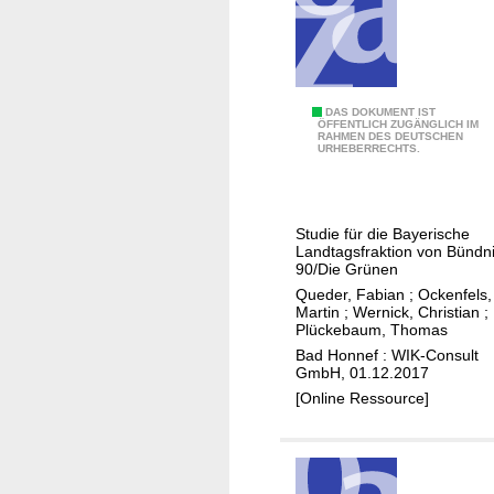
z
n
u
u
v
f
m
o
I
A
n
n
u
ö
F
DAS DOKUMENT IST
v
ÖFFENTLICH ZUGÄNGLICH IM
f
f
RAHMEN DES DEUTSCHEN
l
e
URHEBERRECHTS.
b
f
ä
s
a
e
c
t
u
n
h
i
Studie für die Bayerische
v
t
e
t
Landtagsfraktion von Bündn
o
l
n
i
90/Die Grünen
n
i
d
o
Queder, Fabian
;
Ockenfels,
n
Martin
;
Wernick, Christian
;
c
e
n
Plückebaum, Thomas
e
h
c
e
Bad Honnef : WIK-Consult
u
e
k
n
GmbH, 01.12.2017
e
n
e
i
[Online Ressource]
n
W
n
n
F
L
d
F
T
A
e
T
T