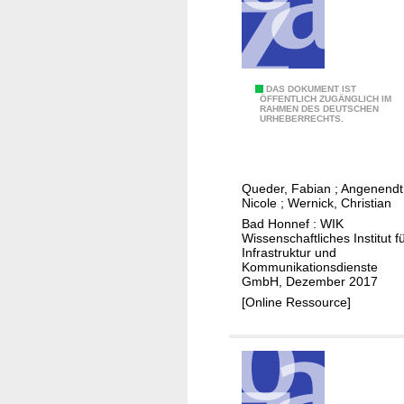
I
e
n
r
f
v
r
e
B
DAS DOKUMENT IST
a
r
ÖFFENTLICH ZUGÄNGLICH IM
RAHMEN DES DEUTSCHEN
e
s
s
URHEBERRECHTS.
d
t
o
e
r
r
u
u
g
Queder, Fabian
;
Angenendt
t
k
t
Nicole
;
Wernick, Christian
u
t
e
Bad Honnef : WIK
n
Wissenschaftliches Institut f
u
r
Infrastruktur und
g
r
G
Kommunikationsdienste
u
w
GmbH, Dezember 2017
e
n
e
[Online Ressource]
b
d
t
i
E
t
e
n
b
t
t
e
e