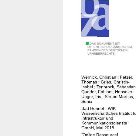
u
D
d
e
E
r
e
r
u
e
u
n
r
n
t
o
s
p
c
a
R
DAS DOKUMENT IST
h
ÖFFENTLICH ZUGÄNGLICH IM
RAHMEN DES DEUTSCHEN
a
l
URHEBERRECHTS.
h
a
m
n
e
d
Wernick, Christian
;
Fetzer,
n
Thomas
;
Gries, Christin-
b
Isabel
;
Tenbrock, Sebastian
Queder, Fabian
;
Henseler-
e
Unger, Iris
;
Strube Martins,
d
Sonia
i
Bad Honnef : WIK
Wissenschaftliches Institut f
n
Infrastruktur und
g
Kommunikationsdienste
GmbH, Mai 2018
u
[Online Ressource]
n