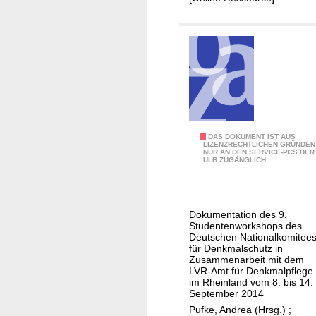
n
k
m
a
l
p
f
l
e
B
DAS DOKUMENT IST AUS
LIZENZRECHTLICHEN GRÜNDEN
g
NUR AN DEN SERVICE-PCS DER
u
ULB ZUGÄNGLICH.
e
r
g
T
Dokumentation des 9.
r
Studentenworkshops des
i
Deutschen Nationalkomitee
für Denkmalschutz in
p
Zusammenarbeit mit dem
s
LVR-Amt für Denkmalpflege
im Rheinland vom 8. bis 14.
.
September 2014
V
Pufke, Andrea (Hrsg.)
;