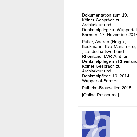
s
e
t
l
ä
Dokumentation zum 19.
d
Kölner Gespräch zu
d
e
Architektur und
t
Denkmalpflege in Wuppertal
n
Barmen, 17. November 201
e
k
Pufke, Andrea (Hrsg.)
;
b
m
Beckmann, Eva-Maria (Hrsg
a
;
Landschaftsverband
a
Rheinland, LVR-Amt für
u
l
Denkmalpflege im Rheinlan
l
Kölner Gespräch zu
p
Architektur und
i
f
Denkmalpflege 19. 2014
c
l
Wuppertal-Barmen
h
e
Pulheim-Brauweiler, 2015
e
g
[Online Ressource]
n
e
D
.
e
K
n
l
k
a
m