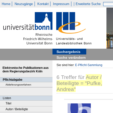
Home
Neuzugänge
Kontakt
Impressum
Erweiterte Suche
Suchergebnis
Suche verändern
Sie sind hier:
E-Pflicht-Sammlung
Elektronische Publikationen aus
dem Regierungsbezirk Köln
6
Treffer
für
Autor /
Pflichtabgabe
Beteiligte = "Pufke,
Ablieferungsverfahren
Andrea"
Listen
Titel
Autor / Beteiligte