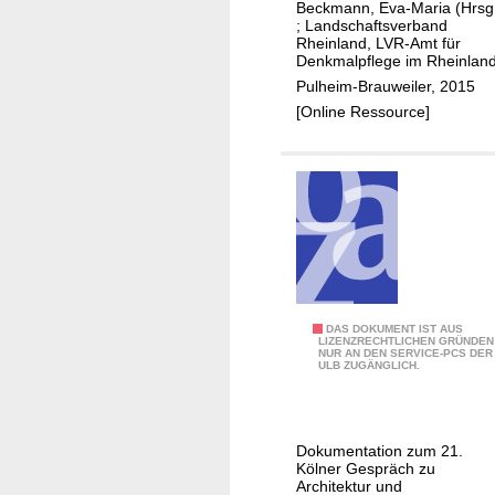
o
Beckmann, Eva-Maria (Hrsg
;
Landschaftsverband
m
Rheinland, LVR-Amt für
B
Denkmalpflege im Rheinlan
e
Pulheim-Brauweiler, 2015
f
[Online Ressource]
u
n
d
z
u
m
K
o
n
I
DAS DOKUMENT IST AUS
LIZENZRECHTLICHEN GRÜNDEN
NUR AN DEN SERVICE-PCS DER
z
n
ULB ZUGÄNGLICH.
e
s
p
t
t
r
Dokumentation zum 21.
u
Kölner Gespräch zu
m
Architektur und