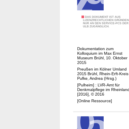
n
a
g
l
d
p
P
DAS DOKUMENT IST AUS
e
LIZENZRECHTLICHEN GRÜNDEN
NUR AN DEN SERVICE-PCS DER
f
r
n
ULB ZUGÄNGLICH.
l
e
k
e
u
m
g
ß
a
Dokumentation zum
e
e
l
Kolloquium im Max Ernst
n
Museum Brühl, 10. Oktober
e
2015
i
f
Preußen im Kölner Umland
m
ü
2015 Brühl, Rhein-Erft-Kreis
K
Pufke, Andrea (Hrsg.)
r
ö
[Pulheim] : LVR-Amt für
d
Denkmalpflege im Rheinland
l
i
[2016], © 2016
n
e
[Online Ressource]
e
Z
r
u
U
k
m
u