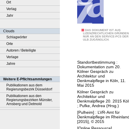
Ort
Verlag
Jahr
2
DAS DOKUMENT IST AUS
Clouds
LIZENZRECHTLICHEN GRÜNDEN
NUR AN DEN SERVICE-PCS DER
Schlagwörter
0
ULB ZUGÄNGLICH.
Orte
J
Autoren / Beteiligte
a
Verlage
h
Standortbestimmung :
Jahre
r
Dokumentation zum 20.
e
Kölner Gespräch zu
Architektur und
G
Weitere E-Pflichtsammlungen
Denkmalpflege in Köln, 11.
a
Mai 2015
Publikationen aus dem
Regierungsbezirk Düsseldorf
r
Kölner Gespräch zu
Publikationen aus den
Architektur und
t
Regierungsbezirken Münster,
Denkmalpflege 20. 2015 Kö
e
Arnsberg und Detmold
;
Pufke, Andrea (Hrsg.)
n
[Pulheim] : LVR-Amt für
Denkmalpflege im Rheinland
d
[2015], © 2015
e
[Online Ressource]