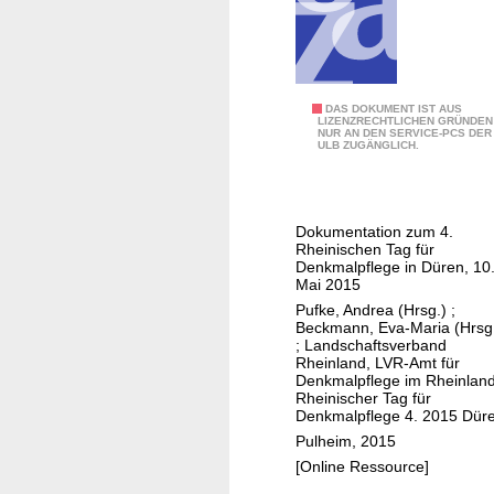
l
n
a
f
n
t
d
b
Z
DAS DOKUMENT IST AUS
e
LIZENZRECHTLICHEN GRÜNDEN
NUR AN DEN SERVICE-PCS DER
w
w
ULB ZUGÄNGLICH.
i
a
s
h
c
r
Dokumentation zum 4.
h
e
Rheinischen Tag für
e
n
Denkmalpflege in Düren, 10
Mai 2015
n
Pufke, Andrea (Hrsg.)
;
S
Beckmann, Eva-Maria (Hrsg
t
;
Landschaftsverband
Rheinland, LVR-Amt für
o
Denkmalpflege im Rheinlan
l
Rheinischer Tag für
Denkmalpflege 4. 2015 Dür
z
Pulheim, 2015
u
[Online Ressource]
n