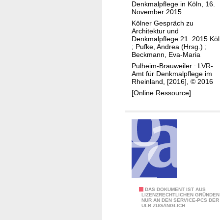
Denkmalpflege in Köln, 16.
e
November 2015
n
Kölner Gespräch zu
t
Architektur und
Denkmalpflege 21. 2015 Kö
e
;
Pufke, Andrea (Hrsg.)
;
u
Beckmann, Eva-Maria
n
Pulheim-Brauweiler : LVR-
Amt für Denkmalpflege im
d
Rheinland, [2016], © 2016
W
[Online Ressource]
e
r
k
z
e
u
g
e
d
O
DAS DOKUMENT IST AUS
LIZENZRECHTLICHEN GRÜNDEN
e
NUR AN DEN SERVICE-PCS DER
r
ULB ZUGÄNGLICH.
r
g