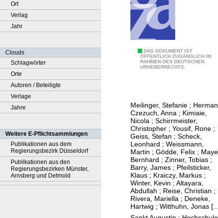
Ort
Verlag
Jahr
D
DAS DOKUMENT IST
Clouds
ÖFFENTLICH ZUGÄNGLICH IM
RAHMEN DES DEUTSCHEN
Schlagwörter
e
URHEBERRECHTS.
Orte
v
Autoren / Beteiligte
e
Verlage
l
Meilinger, Stefanie
;
Herman
Jahre
o
Czezuch, Anna
;
Kimiaie,
p
Nicola
;
Schirrmeister,
Christopher
;
Yousif, Rone
;
m
Weitere E-Pflichtsammlungen
Geiss, Stefan
;
Scheck,
e
Leonhard
;
Weissmann,
Publikationen aus dem
Regierungsbezirk Düsseldorf
Martin
;
Gödde, Felix
;
Maye
n
Bernhard
;
Zinner, Tobias
;
Publikationen aus den
t
Barry, James
;
Pfeilsticker,
Regierungsbezirken Münster,
Klaus
;
Kraiczy, Markus
;
o
Arnsberg und Detmold
Winter, Kevin
;
Altayara,
f
Abdullah
;
Reise, Christian
;
i
Rivera, Mariella
;
Deneke,
Hartwig
;
Witthuhn, Jonas
[..
n
Sankt Augustin : Hochschule