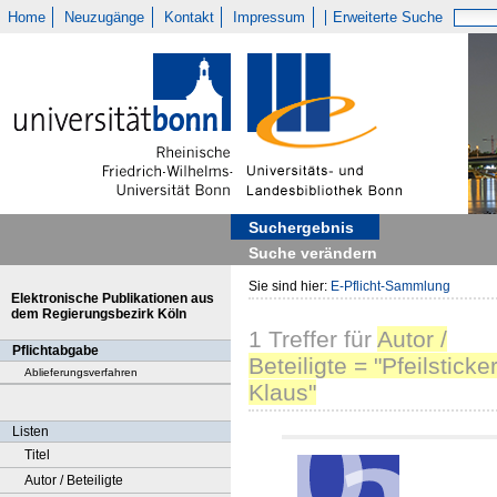
Home
Neuzugänge
Kontakt
Impressum
Erweiterte Suche
Suchergebnis
Suche verändern
Sie sind hier:
E-Pflicht-Sammlung
Elektronische Publikationen aus
dem Regierungsbezirk Köln
1
Treffer
für
Autor /
Pflichtabgabe
Beteiligte = "Pfeilsticker
Ablieferungsverfahren
Klaus"
Listen
Titel
Autor / Beteiligte