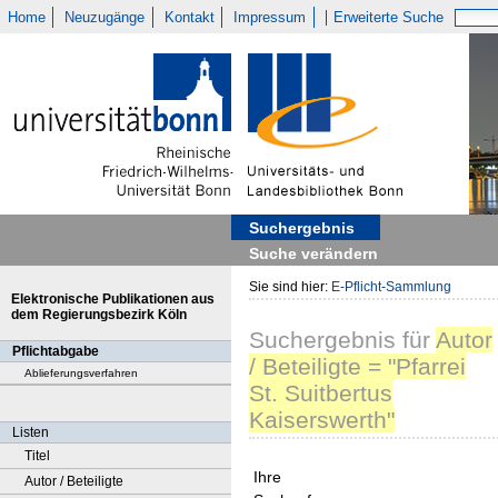
Home
Neuzugänge
Kontakt
Impressum
Erweiterte Suche
Suchergebnis
Suche verändern
Sie sind hier:
E-Pflicht-Sammlung
Elektronische Publikationen aus
dem Regierungsbezirk Köln
Suchergebnis
für
Autor
Pflichtabgabe
/ Beteiligte = "Pfarrei
Ablieferungsverfahren
St. Suitbertus
Kaiserswerth"
Listen
Titel
Ihre
Autor / Beteiligte