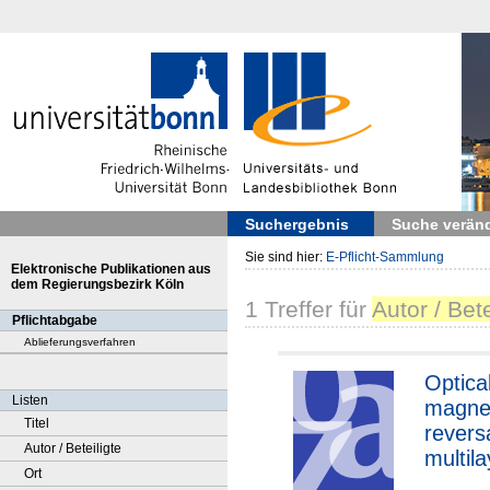
Suchergebnis
Suche verän
Sie sind hier:
E-Pflicht-Sammlung
Elektronische Publikationen aus
dem Regierungsbezirk Köln
1
Treffer
für
Autor / Bet
Pflichtabgabe
Ablieferungsverfahren
Optica
Listen
magnet
Titel
revers
Autor / Beteiligte
multil
Ort