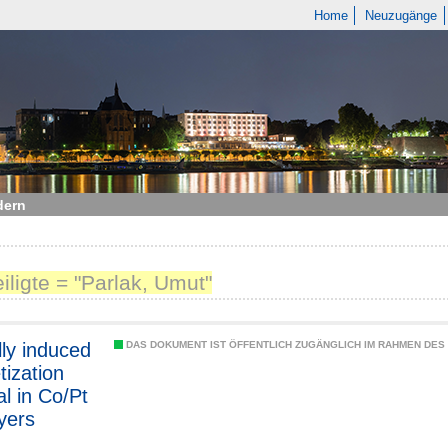
Home
Neuzugänge
dern
eiligte = "Parlak, Umut"
lly induced
DAS DOKUMENT IST ÖFFENTLICH ZUGÄNGLICH IM RAHMEN DE
ization
al in Co/Pt
ayers