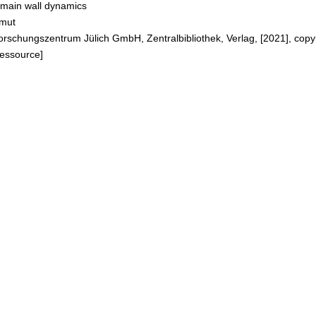
omain wall dynamics
Umut
Forschungszentrum Jülich GmbH, Zentralbibliothek, Verlag, [2021], copy
Ressource]