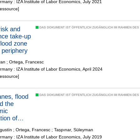
many : IZA Institute of Labor Economics, July 2021
Ressource]
risk and
DAS DOKUMENT IST ÖFFENTLICH ZUGÄNGLICH IM RAHMEN DE
nce take-up
 flood zone
s periphery
van
;
Ortega, Francesc
many : IZA Institute of Labor Economics, April 2024
Ressource]
anes, flood
DAS DOKUMENT IST ÖFFENTLICH ZUGÄNGLICH IM RAHMEN DE
nd the
mic
tion of
sses
gustín
;
Ortega, Francesc
;
Taṣpınar, Süleyman
many : IZA Institute of Labor Economics, July 2019