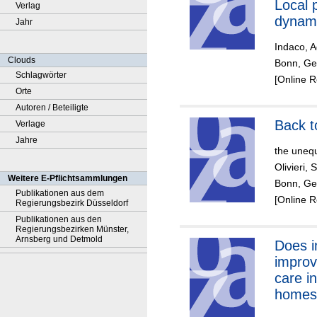
Local 
Verlag
dynami
Jahr
United
Indaco, A
Clouds
Bonn, Ge
Schlagwörter
[Online 
Orte
Autoren / Beteiligte
Back t
Verlage
Jahre
the uneq
Olivieri, 
Weitere E-Pflichtsammlungen
Bonn, Ger
Publikationen aus dem
[Online 
Regierungsbezirk Düsseldorf
Publikationen aus den
Regierungsbezirken Münster,
Arnsberg und Detmold
Does i
improv
care i
homes