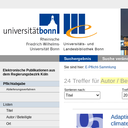
Suchergebnis
Suche verän
Sie sind hier:
E-Pflicht-Sammlung
Elektronische Publikationen aus
dem Regierungsbezirk Köln
24
Treffer
für
Autor / Be
Pflichtabgabe
Ablieferungsverfahren
Sortieren nach:
Tref
Listen
Titel
Adapti
Autor / Beteiligte
climate
Ort