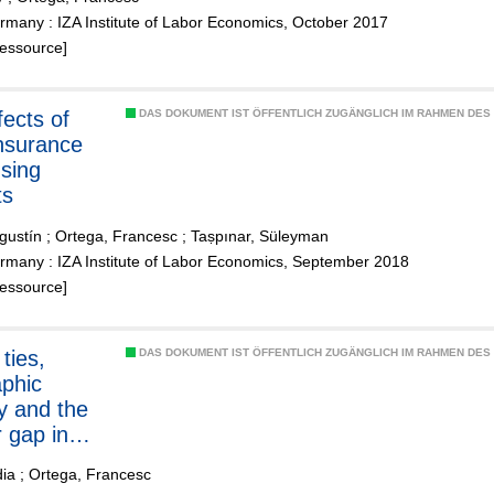
es of
many : IZA Institute of Labor Economics, October 2017
umented
Ressource]
ts
DAS DOKUMENT IST ÖFFENTLICH ZUGÄNGLICH IM RAHMEN DE
insurance
sing
ts
gustín
;
Ortega, Francesc
;
Taṣpınar, Süleyman
rmany : IZA Institute of Labor Economics, September 2018
Ressource]
ties,
DAS DOKUMENT IST ÖFFENTLICH ZUGÄNGLICH IM RAHMEN DE
phic
ty and the
 gap in
mic
dia
;
Ortega, Francesc
tions