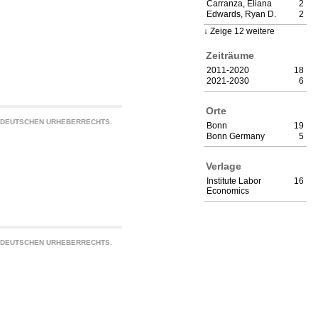
Carranza, Eliana
2
Edwards, Ryan D.
2
Zeige 12 weitere
Zeiträume
2011-2020
18
2021-2030
6
Orte
S DEUTSCHEN URHEBERRECHTS.
Bonn
19
Bonn Germany
5
Verlage
Institute Labor
16
Economics
S DEUTSCHEN URHEBERRECHTS.