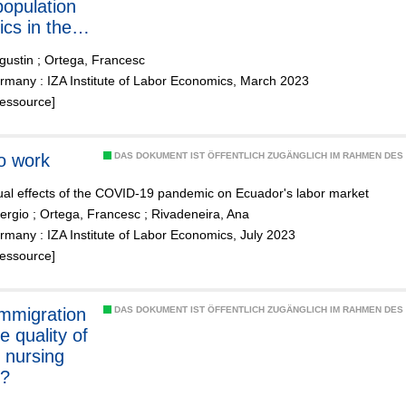
population
cs in the
 States
gustin
;
Ortega, Francesc
rmany : IZA Institute of Labor Economics, March 2023
Ressource]
o work
DAS DOKUMENT IST ÖFFENTLICH ZUGÄNGLICH IM RAHMEN DE
ual effects of the COVID-19 pandemic on Ecuador's labor market
Sergio
;
Ortega, Francesc
;
Rivadeneira, Ana
many : IZA Institute of Labor Economics, July 2023
Ressource]
mmigration
DAS DOKUMENT IST ÖFFENTLICH ZUGÄNGLICH IM RAHMEN DE
e quality of
n nursing
?