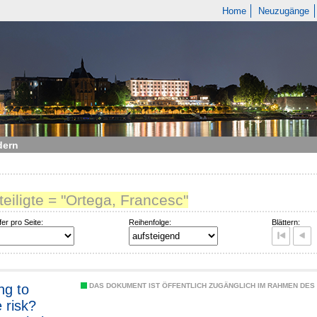
Home
Neuzugänge
dern
teiligte = "Ortega, Francesc"
fer pro Seite:
Reihenfolge:
Blättern:
ng to
DAS DOKUMENT IST ÖFFENTLICH ZUGÄNGLICH IM RAHMEN DE
 risk?