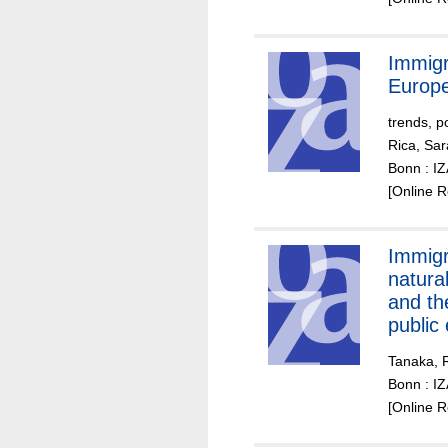
Immigr
Europ
trends, p
Rica, Sar
Bonn : I
[Online 
Immigr
natural
and th
public
Tanaka, R
Bonn : I
[Online 