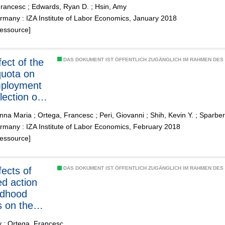
Francesc
;
Edwards, Ryan D.
;
Hsin, Amy
many : IZA Institute of Labor Economics, January 2018
Ressource]
DAS DOKUMENT IST ÖFFENTLICH ZUGÄNGLICH IM RAHMEN DE
uota on
mployment
lection of
n-born labor
nna Maria
;
Ortega, Francesc
;
Peri, Giovanni
;
Shih, Kevin Y.
;
Sparber
many : IZA Institute of Labor Economics, February 2018
Ressource]
DAS DOKUMENT IST ÖFFENTLICH ZUGÄNGLICH IM RAHMEN DE
ed action
ildhood
s on the
ional
y
;
Ortega, Francesc