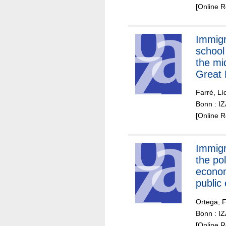
[Online 
Immigr
school
the mi
Great 
Farré, Lí
Bonn : I
[Online 
Immigr
the pol
econo
public
recent
Ortega, 
perspe
Bonn : I
[Online 