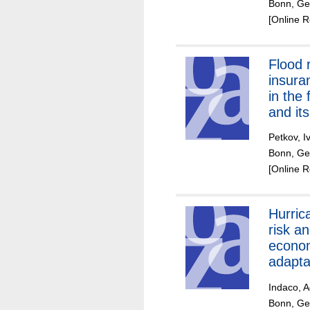
Bonn, Ger
[Online 
Flood 
insura
in the
and it
Petkov, I
Bonn, Ger
[Online 
Hurric
risk a
econo
adapta
busine
Indaco, A
Bonn, Ger