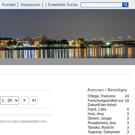
Kontakt
Impressum
Erweiterte Suche
Autoren / Beteiligte
Ortega, Francesc
24
Forschungsinstitut zur
18
Zukunft der Arbeit
Farré, Lídia
4
Hsin, Amy
3
Olivieri, Sergio
3
S DEUTSCHEN URHEBERRECHTS.
Rivadeneira, Ana
3
Tanaka, Ryūichi
3
Taṣpınar, Süleyman
3