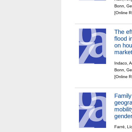
outcom
Bonn, Ger
undoc
[Online 
studen
The effects of
flood 
on hou
marke
Indaco, A
Bonn, Ge
[Online 
Family 
geogra
mobili
gender
acade
Farré, Lí
aspira