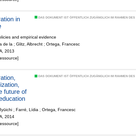
ation in
DAS DOKUMENT IST ÖFFENTLICH ZUGÄNGLICH IM RAHMEN DE
e
olicies and empirical evidence
a de la
;
Glitz, Albrecht
;
Ortega, Francesc
ZA, 2013
Ressource]
ation,
DAS DOKUMENT IST ÖFFENTLICH ZUGÄNGLICH IM RAHMEN DE
ization,
e future of
 education
yūichi
;
Farré, Lídia
;
Ortega, Francesc
ZA, 2014
Ressource]