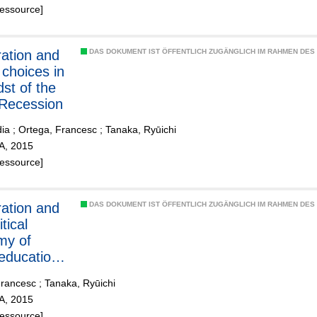
Ressource]
ation and
DAS DOKUMENT IST ÖFFENTLICH ZUGÄNGLICH IM RAHMEN DE
 choices in
dst of the
Recession
dia
;
Ortega, Francesc
;
Tanaka, Ryūichi
ZA, 2015
Ressource]
ation and
DAS DOKUMENT IST ÖFFENTLICH ZUGÄNGLICH IM RAHMEN DE
itical
my of
 education:
Francesc
;
Tanaka, Ryūichi
ctives
ZA, 2015
Ressource]