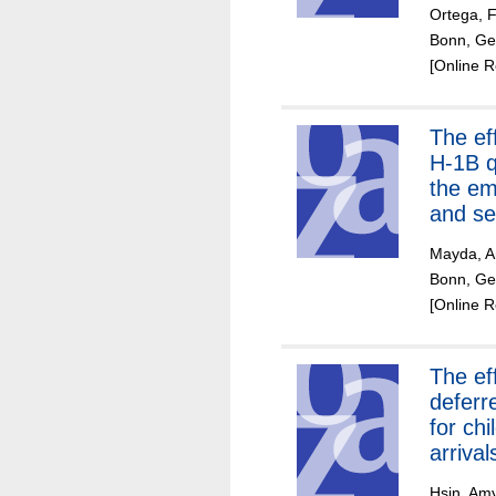
Ortega, 
Bonn, Ger
[Online 
The effect of the
H-1B q
the e
and se
foreig
Mayda, A
Bonn, Ger
[Online 
The effects of
deferr
for ch
arrival
educat
Hsin, Am