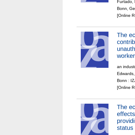
Furtado, 
Bonn, Ger
[Online 
The economic
contrib
unauth
worker
an indust
Edwards,
Bonn : I
[Online 
The economic
effects
providi
status 
DREA