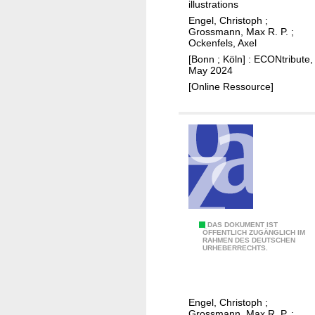
r
illustrations
t
d
a
k
Engel, Christoph
;
s
u
t
Grossmann, Max R. P.
;
e
Ockenfels, Axel
n
i
t
[Bonn ; Köln] : ECONtribute,
g
n
r
May 2024
e
g
e
[Online Ressource]
n
m
f
a
o
c
r
h
m
i
s
n
h
e
o
b
u
e
I
DAS DOKUMENT IST
l
ÖFFENTLICH ZUGÄNGLICH IM
h
RAHMEN DES DEUTSCHEN
n
d
URHEBERRECHTS.
a
t
h
v
e
a
i
g
r
Engel, Christoph
;
o
r
n
Grossmann, Max R. P.
;