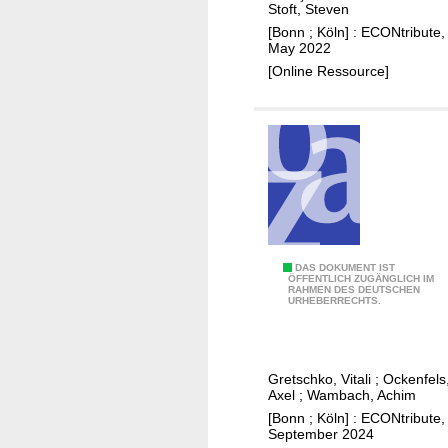
n
a
Stoft, Steven
c
t
n
[Bonn ; Köln] : ECONtribute,
h
i
May 2022
E
r
v
[Online Ressource]
U
e
e
g
i
s
a
t
s
e
-
n
p
u
r
c
D
DAS DOKUMENT IST
ÖFFENTLICH ZUGÄNGLICH IM
h
RAHMEN DES DEUTSCHEN
a
URHEBERRECHTS.
a
s
s
V
i
e
n
Gretschko, Vitali
;
Ockenfels
r
Axel
;
Wambach, Achim
g
h
[Bonn ; Köln] : ECONtribute,
c
a
September 2024
a