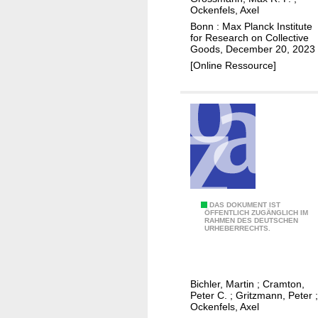
r
a
e
Ockenfels, Axel
i
t
s
Bonn : Max Planck Institute
for Research on Collective
n
i
s
Goods, December 20, 2023
t
n
t
[Online Ressource]
o
g
h
h
m
e
u
a
p
m
c
o
a
h
w
n
i
e
s
n
r
u
e
o
b
b
f
I
DAS DOKUMENT IST
ÖFFENTLICH ZUGÄNGLICH IM
j
e
e
RAHMEN DES DEUTSCHEN
t
URHEBERRECHTS.
e
h
f
i
c
a
f
s
t
v
i
t
e
Bichler, Martin
;
Cramton,
i
c
i
Peter C.
;
Gritzmann, Peter
;
x
o
i
m
Ockenfels, Axel