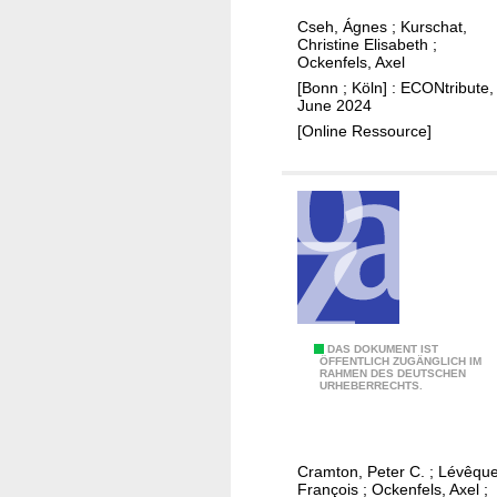
c
n
e
Cseh, Ágnes
;
Kurschat,
e
s
e
Christine Elisabeth
;
n
p
Ockenfels, Axel
v
t
e
[Bonn ; Köln] : ECONtribute,
a
i
June 2024
n
l
v
[Online Ressource]
d
u
e
e
a
s
n
t
:
i
N
o
e
n
u
s
e
a
W
n
T
DAS DOKUMENT IST
ÖFFENTLICH ZUGÄNGLICH IM
e
d
RAHMEN DES DEUTSCHEN
o
URHEBERRECHTS.
g
i
w
e
n
a
b
c
r
e
Cramton, Peter C.
;
Lévêque
e
d
François
;
Ockenfels, Axel
;
s