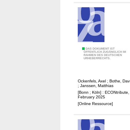
l
i
a
d
s
n
m
e
a
y
d
d
o
o
n
D
DAS DOKUMENT IST
n
ÖFFENTLICH ZUGÄNGLICH IM
a
RAHMEN DES DEUTSCHEN
a
a
URHEBERRECHTS.
t
s
t
i
D
i
o
i
o
n
Ockenfels, Axel
;
Bothe, Dav
l
n
;
Janssen, Matthias
s
e
i
[Bonn ; Köln] : ECONtribute,
m
February 2025
n
m
[Online Ressource]
G
a
e
d
r
e
m