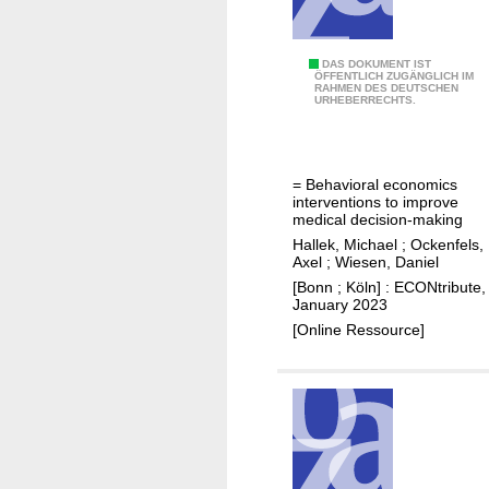
k
n
e
g
t
i
E
DAS DOKUMENT IST
ÖFFENTLICH ZUGÄNGLICH IM
s
m
RAHMEN DES DEUTSCHEN
i
URHEBERRECHTS.
&
G
n
P
a
s
u
s
a
b
= Behavioral economics
m
t
interventions to improve
l
a
z
medical decision-making
i
r
v
Hallek, Michael
;
Ockenfels,
c
k
Axel
;
Wiesen, Daniel
e
P
t
[Bonn ; Köln] : ECONtribute,
r
January 2023
o
:
h
[Online Ressource]
l
U
a
i
r
l
c
s
t
y
a
e
:
c
n
A
h
s
g