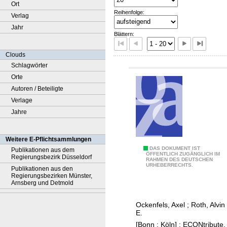
Ort
Reihenfolge:
Verlag
Jahr
Blättern:
Clouds
Schlagwörter
Orte
Autoren / Beteiligte
Verlage
Jahre
Weitere E-Pflichtsammlungen
C
DAS DOKUMENT IST
Publikationen aus dem
ÖFFENTLICH ZUGÄNGLICH IM
Regierungsbezirk Düsseldorf
RAHMEN DES DEUTSCHEN
o
URHEBERRECHTS.
Publikationen aus den
n
Regierungsbezirken Münster,
Arnsberg und Detmold
s
e
Ockenfels, Axel
;
Roth, Alvin
q
E.
u
[Bonn ; Köln] : ECONtribute,