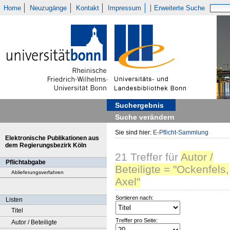
Home
Neuzugänge
Kontakt
Impressum
Erweiterte Suche
Suchergebnis
Suche verändern
Sie sind hier:
E-Pflicht-Sammlung
Elektronische Publikationen aus
dem Regierungsbezirk Köln
21
Treffer
für
Autor /
Pflichtabgabe
Beteiligte = "Ockenfels,
Ablieferungsverfahren
Axel"
Sortieren nach:
Listen
Titel
Treffer pro Seite:
Autor / Beteiligte