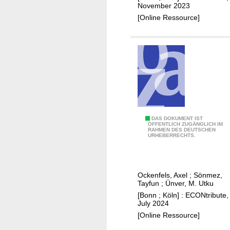
e
November 2023
n
[Online Ressource]
c
e
s
o
f
u
n
p
C
DAS DOKUMENT IST
a
ÖFFENTLICH ZUGÄNGLICH IM
RAHMEN DES DEUTSCHEN
r
i
URHEBERRECHTS.
o
d
s
b
s
l
Ockenfels, Axel
;
Sönmez,
o
o
Tayfun
;
Ünver, M. Utku
v
o
[Bonn ; Köln] : ECONtribute,
e
July 2024
d
r
[Online Ressource]
p
k