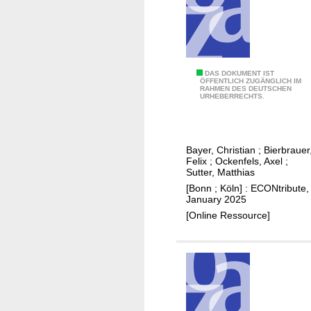
r
a
S
n
p
y
e
i
E
DAS DOKUMENT IST
c
ÖFFENTLICH ZUGÄNGLICH IM
RAHMEN DES DEUTSCHEN
C
h
URHEBERRECHTS.
O
e
N
r
t
v
Bayer, Christian
;
Bierbrauer
r
e
Felix
;
Ockenfels, Axel
;
i
Sutter, Matthias
r
b
[Bonn ; Köln] : ECONtribute,
p
January 2025
u
f
[Online Ressource]
t
l
e
i
:
c
M
h
a
t
r
u