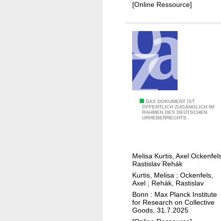
n
[Online Ressource]
r
d
t
l
e
u
l
n
g
s
g
e
W
DAS DOKUMENT IST
b
ÖFFENTLICH ZUGÄNGLICH IM
RAHMEN DES DEUTSCHEN
i
o
URHEBERRECHTS.
l
t
l
i
i
m
Melisa Kurtis, Axel Ockenfels
n
T
Rastislav Rehák
g
e
Kurtis, Melisa
;
Ockenfels,
t
Axel
;
Rehák, Rastislav
l
o
Bonn : Max Planck Institute
e
for Research on Collective
a
k
Goods, 31.7.2025
c
o