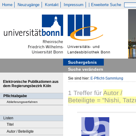
Home
Neuzugänge
Kontakt
Impressum
Erweiterte Suche
Suchergebnis
Suche verändern
Sie sind hier:
E-Pflicht-Sammlung
Elektronische Publikationen aus
dem Regierungsbezirk Köln
1
Treffer
für
Autor /
Pflichtabgabe
Beteiligte = "Nishi, Tatz
Ablieferungsverfahren
Listen
Titel
Autor / Beteiligte