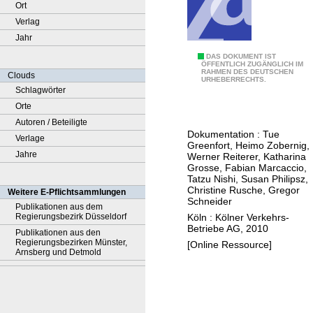
Ort
Verlag
Jahr
K
DAS DOKUMENT IST
ÖFFENTLICH ZUGÄNGLICH IM
RAHMEN DES DEUTSCHEN
V
Clouds
URHEBERRECHTS.
B
Schlagwörter
K
Orte
ü
Autoren / Beteiligte
Dokumentation : Tue
n
Verlage
Greenfort, Heimo Zobernig,
s
Jahre
Werner Reiterer, Katharina
Grosse, Fabian Marcaccio,
t
Tatzu Nishi, Susan Philipsz,
l
Christine Rusche, Gregor
Weitere E-Pflichtsammlungen
Schneider
e
Publikationen aus dem
Köln : Kölner Verkehrs-
Regierungsbezirk Düsseldorf
r
Betriebe AG, 2010
Publikationen aus den
w
Regierungsbezirken Münster,
[Online Ressource]
e
Arnsberg und Detmold
t
t
b