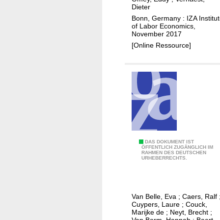
l
t
a
Dieter
e
o
w
r
Bonn, Germany : IZA Institu
t
of Labor Economics,
y
o
g
o
November 2017
m
r
e
u
[Online Ressource]
e
k
t
n
,
c
t
e
o
o
d
m
p
u
e
p
c
s
o
a
r
t
t
i
W
DAS DOKUMENT IST
ÖFFENTLICH ZUGÄNGLICH IM
u
o
RAHMEN DES DEUTSCHEN
h
URHEBERRECHTS.
n
n
a
i
a
t
t
l
d
i
Van Belle, Eva
;
Caers, Ralf
a
o
Cuypers, Laure
;
Couck,
e
c
s
Marijke de
;
Neyt, Brecht
;
Van Borm, Hannah
;
Baert,