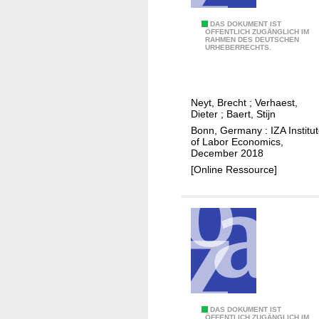
m
a
a
T
DAS DOKUMENT IST
l
ÖFFENTLICH ZUGÄNGLICH IM
t
RAHMEN DES DEUTSCHEN
h
o
URHEBERRECHTS.
i
e
u
n
i
t
g
m
c
s
Neyt, Brecht
;
Verhaest,
p
o
Dieter
;
Baert, Stijn
u
a
m
Bonn, Germany : IZA Institu
c
c
e
of Labor Economics,
c
December 2018
t
s
e
[Online Ressource]
o
?
s
f
s
d
u
a
l
a
p
p
T
DAS DOKUMENT IST
ÖFFENTLICH ZUGÄNGLICH IM