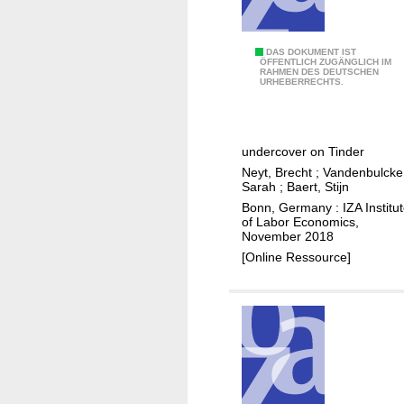
e
a
l
E
DAS DOKUMENT IST
ÖFFENTLICH ZUGÄNGLICH IM
l
RAHMEN DES DEUTSCHEN
d
URHEBERRECHTS.
y
u
a
c
f
a
f
undercover on Tinder
t
e
Neyt, Brecht
;
Vandenbulcke
i
Sarah
;
Baert, Stijn
c
o
Bonn, Germany : IZA Institu
t
n
of Labor Economics,
e
November 2018
l
d
[Online Ressource]
e
u
v
c
e
a
l
t
a
i
n
o
d
n