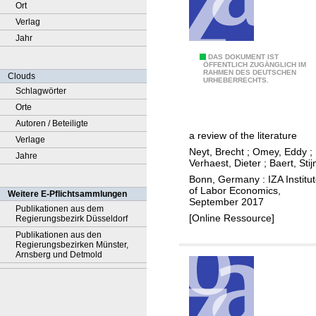
Ort
Verlag
Jahr
D
DAS DOKUMENT IST
ÖFFENTLICH ZUGÄNGLICH IM
RAHMEN DES DEUTSCHEN
o
Clouds
URHEBERRECHTS.
e
Schlagwörter
s
Orte
s
Autoren / Beteiligte
a review of the literature
t
Verlage
Neyt, Brecht
;
Omey, Eddy
;
u
Jahre
Verhaest, Dieter
;
Baert, Stij
d
Bonn, Germany : IZA Institu
e
of Labor Economics,
Weitere E-Pflichtsammlungen
September 2017
n
Publikationen aus dem
[Online Ressource]
Regierungsbezirk Düsseldorf
t
Publikationen aus den
w
Regierungsbezirken Münster,
o
Arnsberg und Detmold
r
k
r