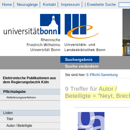
Home
Neuzugänge
Kontakt
Impressum
Erweiterte Suche
Suchergebnis
Suche verändern
Sie sind hier:
E-Pflicht-Sammlung
Elektronische Publikationen aus
dem Regierungsbezirk Köln
9
Treffer
für
Autor /
Pflichtabgabe
Beteiligte = "Neyt, Brec
Ablieferungsverfahren
Listen
Titel
Autor / Beteiligte