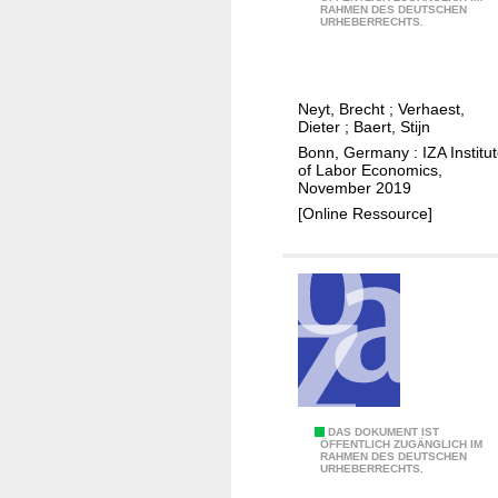
r
RAHMEN DES DEUTSCHEN
h
URHEBERRECHTS.
e
e
n
i
t
m
i
Neyt, Brecht
;
Verhaest,
p
Dieter
;
Baert, Stijn
c
a
Bonn, Germany : IZA Institu
e
c
of Labor Economics,
s
November 2019
t
h
[Online Ressource]
o
i
f
p
i
p
n
r
t
o
e
g
r
r
n
a
s
J
DAS DOKUMENT IST
m
ÖFFENTLICH ZUGÄNGLICH IM
h
RAHMEN DES DEUTSCHEN
o
s
URHEBERRECHTS.
i
b
o