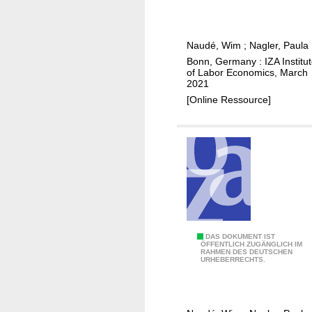
e
r
i
Naudé, Wim
;
Nagler, Paula
s
Bonn, Germany : IZA Institu
e
of Labor Economics, March
a
2021
n
[Online Ressource]
d
f
a
l
l
o
f
G
T
DAS DOKUMENT IST
e
ÖFFENTLICH ZUGÄNGLICH IM
RAHMEN DES DEUTSCHEN
e
r
URHEBERRECHTS.
c
m
h
a
n
n