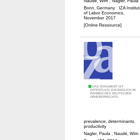
Naudé, Wim
;
Nagler, Paula
o
i
Bonn, Germany : IZA Institu
l
n
of Labor Economics,
o
November 2017
n
g
[Online Ressource]
o
i
v
c
a
a
t
l
i
i
o
n
n
n
o
Y
DAS DOKUMENT IST
v
ÖFFENTLICH ZUGÄNGLICH IM
RAHMEN DES DEUTSCHEN
o
a
URHEBERRECHTS.
u
t
n
i
g
o
prevalence, determinants,
e
n
productivity
n
a
Nagler, Paula
;
Naudé, Wim
t