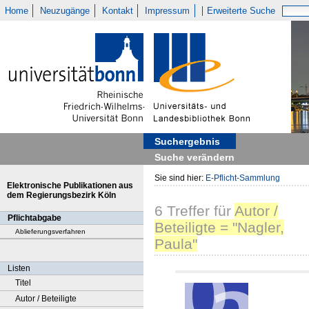
Home
Neuzugänge
Kontakt
Impressum
Erweiterte Suche
Suchergebnis
Suche verändern
Sie sind hier:
E-Pflicht-Sammlung
Elektronische Publikationen aus
dem Regierungsbezirk Köln
6
Treffer
für
Autor /
Pflichtabgabe
Beteiligte = "Nagler,
Ablieferungsverfahren
Paula"
Listen
Titel
Autor / Beteiligte