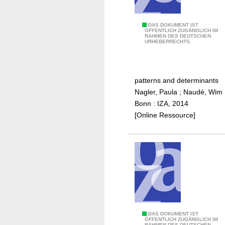
t
y
i
N
DAS DOKUMENT IST
ÖFFENTLICH ZUGÄNGLICH IM
n
RAHMEN DES DEUTSCHEN
o
URHEBERRECHTS.
r
n
u
-
r
f
patterns and determinants
a
a
Nagler, Paula
;
Naudé, Wim
l
r
Bonn : IZA, 2014
A
m
[Online Ressource]
f
e
r
n
i
t
c
r
a
e
n
p
e
r
n
e
t
n
T
DAS DOKUMENT IST
ÖFFENTLICH ZUGÄNGLICH IM
e
e
RAHMEN DES DEUTSCHEN