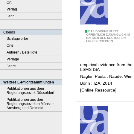
Ort
Verlag
Jahr
L
DAS DOKUMENT IST
Clouds
ÖFFENTLICH ZUGÄNGLICH IM
RAHMEN DES DEUTSCHEN
Schlagwörter
a
URHEBERRECHTS.
Orte
b
Autoren / Beteiligte
o
Verlage
r
empirical evidence from the
Jahre
p
LSMS-ISA
r
Nagler, Paula
;
Naudé, Wim
o
Weitere E-Pflichtsammlungen
Bonn : IZA, 2014
d
Publikationen aus dem
[Online Ressource]
Regierungsbezirk Düsseldorf
u
Publikationen aus den
c
Regierungsbezirken Münster,
t
Arnsberg und Detmold
i
v
i