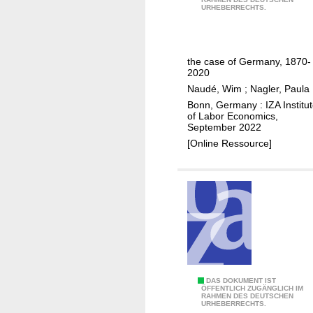
h
URHEBERRECHTS.
r
u
e
p
r
o
r
s
s
i
h
the case of Germany, 1870-
s
2020
s
i
i
Naudé, Wim
;
Nagler, Paula
e
p
f
Bonn, Germany : IZA Institu
s
i
i
of Labor Economics,
n
September 2022
e
r
[Online Ressource]
d
u
e
r
c
a
o
l
n
A
o
f
m
r
y
i
T
DAS DOKUMENT IST
c
ÖFFENTLICH ZUGÄNGLICH IM
RAHMEN DES DEUTSCHEN
h
a
URHEBERRECHTS.